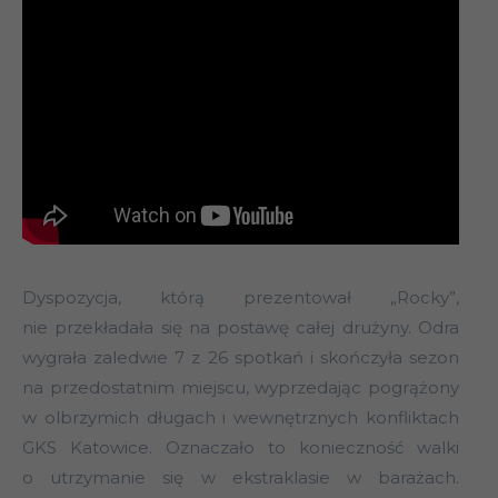
Dyspozycja, którą prezentował „Rocky”,
nie przekładała się na postawę całej drużyny. Odra
wygrała zaledwie 7 z 26 spotkań i skończyła sezon
na przedostatnim miejscu, wyprzedając pogrążony
w olbrzymich długach i wewnętrznych konfliktach
GKS Katowice. Oznaczało to konieczność walki
o utrzymanie się w ekstraklasie w barażach.