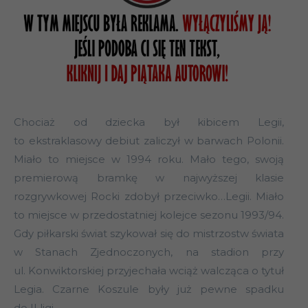
Chociaż od dziecka był kibicem Legii,
to ekstraklasowy debiut zaliczył w barwach Polonii.
Miało to miejsce w 1994 roku. Mało tego, swoją
premierową bramkę w najwyższej klasie
rozgrywkowej Rocki zdobył przeciwko…Legii. Miało
to miejsce w przedostatniej kolejce sezonu 1993/94.
Gdy piłkarski świat szykował się do mistrzostw świata
w Stanach Zjednoczonych, na stadion przy
ul. Konwiktorskiej przyjechała wciąż walcząca o tytuł
Legia. Czarne Koszule były już pewne spadku
do II ligi.