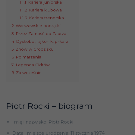
1.1.1
Kariera juniorska
1.1.2
Kariera klubowa
1.1.3
Kariera trenerska
2
Warszawskie początki
3
Przez Zamość do Zabrza
4
Dyskobol, lajkonik, piłkarz
5
Znów w Grodzisku
6
Po marzenia
7
Legenda Cidrów
8
Za wcześnie…
Piotr Rocki – biogram
Imię i nazwisko: Piotr Rocki
Data i miejsce urodzenia: 11 stycznia 1974