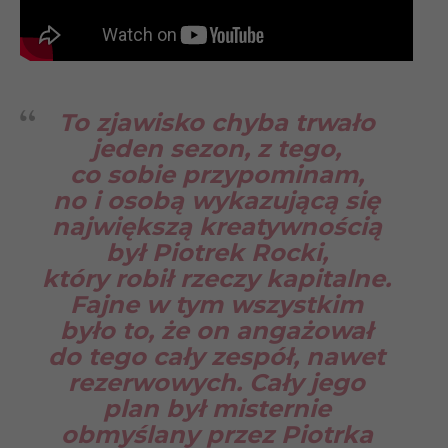
To zjawisko chyba trwało
jeden sezon, z tego,
co sobie przypominam,
no i osobą wykazującą się
największą kreatywnością
był Piotrek Rocki,
który robił rzeczy kapitalne.
Fajne w tym wszystkim
było to, że on angażował
do tego cały zespół, nawet
rezerwowych. Cały jego
plan był misternie
obmyślany przez Piotrka