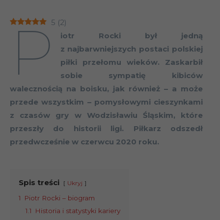
P
5
(
2
)
iotr Rocki był jedną
z najbarwniejszych postaci polskiej
piłki przełomu wieków. Zaskarbił
sobie sympatię kibiców
walecznością na boisku, jak również – a może
przede wszystkim – pomysłowymi cieszynkami
z czasów gry w Wodzisławiu Śląskim, które
przeszły do historii ligi. Piłkarz odszedł
przedwcześnie w czerwcu 2020 roku.
Spis treści
Ukryj
1
Piotr Rocki – biogram
1.1
Historia i statystyki kariery