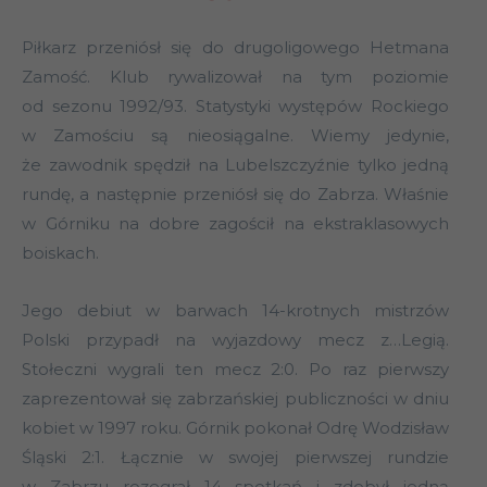
Piłkarz przeniósł się do drugoligowego Hetmana
Zamość. Klub rywalizował na tym poziomie
od sezonu 1992/93. Statystyki występów Rockiego
w Zamościu są nieosiągalne. Wiemy jedynie,
że zawodnik spędził na Lubelszczyźnie tylko jedną
rundę, a następnie przeniósł się do Zabrza. Właśnie
w Górniku na dobre zagościł na ekstraklasowych
boiskach.
Jego debiut w barwach 14-krotnych mistrzów
Polski przypadł na wyjazdowy mecz z…Legią.
Stołeczni wygrali ten mecz 2:0. Po raz pierwszy
zaprezentował się zabrzańskiej publiczności w dniu
kobiet w 1997 roku. Górnik pokonał Odrę Wodzisław
Śląski 2:1. Łącznie w swojej pierwszej rundzie
w Zabrzu rozegrał 14 spotkań i zdobył jedną