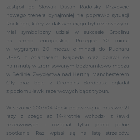
zastąpił go Słowak Dusan Radolsky. Przybycie
nowego trenera bynajmniej nie poprawiło sytuacji
Rockiego, który w dalszym ciągu był rezerwowym.
Miał symboliczny udział w sukcesie Groclinu
na arenie europejskiej. Rozegrał 70 minut
w wygranym 2:0 meczu eliminacji do Pucharu
UEFA z Atlantasem Kłajpeda oraz pojawił się
na minutę w zremisowanym bezbramkowo meczu
w Berlinie. Zwycięstwa nad Herthą, Manchesterem
City oraz boje z Girondins Bordeaux oglądał
z poziomu ławki rezerwowych bądź trybun.
W sezonie 2003/04 Rocki pojawił się na murawie 21
razy, z czego aż 14-krotnie wchodził z ławki
rezerwowych i rozegrał tylko jedno pełne
spotkanie. Raz wpisał się na listę strzelców,