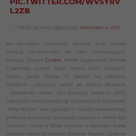
PIC.TWITTER.COM/WVSYRV
L2ZB
— PN 20 lat temu (@pn20lat)
December 4, 2021
Na początku obecnego stulecia pod czeską
granicą zameldowało się kilku interesujących
piłkarzy: Dariusz
Dudek
, Marek Saganowski, Michał
Chałbiński, Łukasz Sosin, Paweł Sibik, Wojciech
Górski, Jacek Matyja. W kadrze nie zabrakło
młodych i zdolnych, takich jak Marcin Nowacki
i Aleksander Kwiek. Ten pierwszy został w 2003
odkryciem roku polskiej ligi w plebiscycie tygodnika
„Piłka Nożna” oraz wystąpił w meczu reprezentacji
podczas zimowego przeglądu ligowców. Kwiek był
mistrzem Polski z Wisłą Kraków, w barwach Białej
Gwiazdy zagrał przeciwko Realowi Madryt. Zadanie