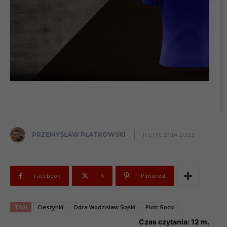
PRZEMYSŁAW PŁATKOWSKI
11 STYCZNIA 2023
Facebook
X
Pinterest
TAGI
Cieszynki
Odra Wodzisław Śląski
Piotr Rocki
Czas czytania:
12
m.