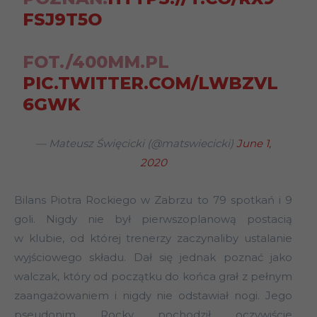
FSJ9T5O
FOT./400MM.PL
PIC.TWITTER.COM/LWBZVL
6GWK
— Mateusz Święcicki (@matswiecicki)
June 1,
2020
Bilans Piotra Rockiego w Zabrzu to 79 spotkań i 9
goli. Nigdy nie był pierwszoplanową postacią
w klubie, od której trenerzy zaczynaliby ustalanie
wyjściowego składu. Dał się jednak poznać jako
walczak, który od początku do końca grał z pełnym
zaangażowaniem i nigdy nie odstawiał nogi. Jego
pseudonim Rocky pochodził oczywiście