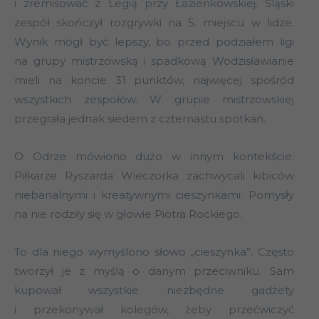
i zremisować z Legią przy Łazienkowskiej. Śląski
zespół skończył rozgrywki na 5. miejscu w lidze.
Wynik mógł być lepszy, bo przed podziałem ligi
na grupy mistrzowską i spadkową Wodzisławianie
mieli na koncie 31 punktów, najwięcej spośród
wszystkich zespołów. W grupie mistrzowskiej
przegrała jednak siedem z czternastu spotkań.
O Odrze mówiono dużo w innym kontekście.
Piłkarze Ryszarda Wieczorka zachwycali kibiców
niebanalnymi i kreatywnymi cieszynkami. Pomysły
na nie rodziły się w głowie Piotra Rockiego.
To dla niego wymyślono słowo „cieszynka”. Często
tworzył je z myślą o danym przeciwniku. Sam
kupował wszystkie niezbędne gadżety
i przekonywał kolegów, żeby przećwiczyć