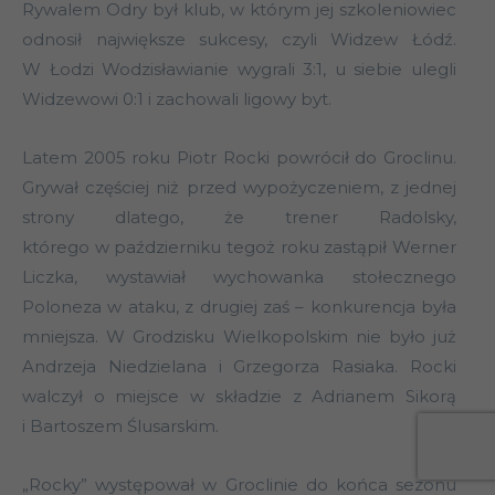
Rywalem Odry był klub, w którym jej szkoleniowiec
odnosił największe sukcesy, czyli Widzew Łódź.
W Łodzi Wodzisławianie wygrali 3:1, u siebie ulegli
Widzewowi 0:1 i zachowali ligowy byt.
Latem 2005 roku Piotr Rocki powrócił do Groclinu.
Grywał częściej niż przed wypożyczeniem, z jednej
strony dlatego, że trener Radolsky,
którego w październiku tegoż roku zastąpił Werner
Liczka, wystawiał wychowanka stołecznego
Poloneza w ataku, z drugiej zaś – konkurencja była
mniejsza. W Grodzisku Wielkopolskim nie było już
Andrzeja Niedzielana i Grzegorza Rasiaka. Rocki
walczył o miejsce w składzie z Adrianem Sikorą
i Bartoszem Ślusarskim.
„Rocky” występował w Groclinie do końca sezonu