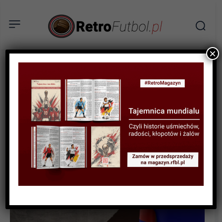
×
BIOGRAFIE PIŁKARZY
Piotr Rocki – król boiskowej
cieszynki