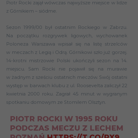
Piotr Rocki zajął wówczas najwyższe miejsce w lidze
z Górnikiem – siódme.
Sezon 1999/00 był ostatnim Rockiego w Zabrzu.
Na początku rozgrywek ligowych, wychowanek
Poloneza Warszawa wpisał się na listę strzelców
w meczach z Legią i Odrą. Górnikowi szło już gorzej.
14-krotni mistrzowie Polski ukończyli sezon na 14.
miejscu. Sam Rocki nie pojawił się na murawie
w żadnym z sześciu ostatnich meczów. Swój ostatni
występ w barwach klubu z ul. Roosevelta zaliczył 22
kwietnia 2000 roku. Zagrał 45 minut w wygranym
spotkaniu domowym ze Stomilem Olsztyn.
PIOTR ROCKI W 1995 ROKU
PODCZAS MECZU Z LECHEM
POZNAŃ.
HTTPS://T.CO/RX9