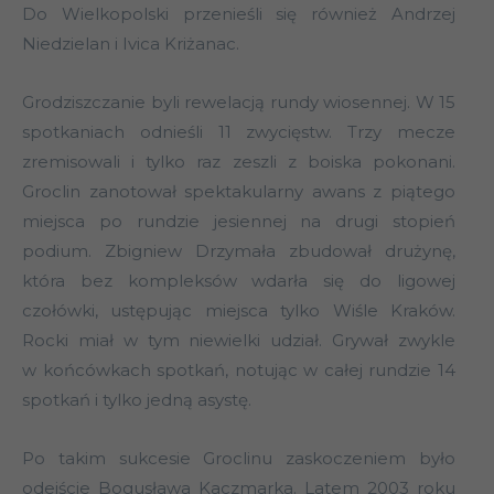
Do Wielkopolski przenieśli się również Andrzej
Niedzielan i Ivica Kriżanac.
Grodziszczanie byli rewelacją rundy wiosennej. W 15
spotkaniach odnieśli 11 zwycięstw. Trzy mecze
zremisowali i tylko raz zeszli z boiska pokonani.
Groclin zanotował spektakularny awans z piątego
miejsca po rundzie jesiennej na drugi stopień
podium. Zbigniew Drzymała zbudował drużynę,
która bez kompleksów wdarła się do ligowej
czołówki, ustępując miejsca tylko Wiśle Kraków.
Rocki miał w tym niewielki udział. Grywał zwykle
w końcówkach spotkań, notując w całej rundzie 14
spotkań i tylko jedną asystę.
Po takim sukcesie Groclinu zaskoczeniem było
odejście Bogusława Kaczmarka. Latem 2003 roku