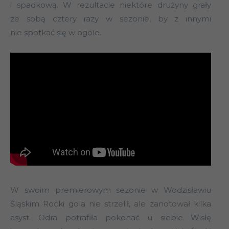
i spadkową. W rezultacie niektóre drużyny grały
ze sobą cztery razy w sezonie, by z innymi
nie spotkać się w ogóle.
W swoim premierowym sezonie w Wodzisławiu
Śląskim Rocki gola nie strzelił, ale zanotował kilka
asyst. Odra potrafiła pokonać u siebie Wisłę