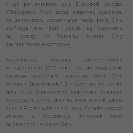
I tak po strzeleniu gola Dyskobolii Grodzisk
Wielkopolski, Rocki zaczął odgrywać dyskobola.
Po zakończeniu wspomnianej rundy, którą Odra
skończyła jako lider, odbyło się pasowanie
na rycerzy. W Poznaniu piłkarze Odry
zaprezentowali lokomotywę.
Najsłynniejszą cieszynkę zaprezentowano
w październiku 2002 roku, gdy do Wodzisławia
Śląskiego przyjechała krakowska Wisła. Odra
pokonała Białą Gwiazdę 3:2, prezentując po trzecim
golu Jacka Ziarkowskiego krakowiaka. Piłkarzom
towarzyszyła głowa lajkonika, którą załatwił Łukasz
Sosin, a Rocki przybił do niej listwę. Ponadto wszyscy
piłkarze z Wodzisławia ufarbowali włosy
na czerwono – w barwy Odry.