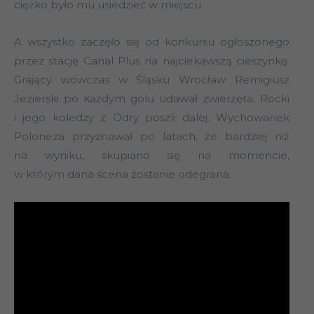
ciężko było mu usiedzieć w miejscu.
A wszystko zaczęło się od konkursu ogłoszonego
przez stację Canal Plus na najciekawszą cieszynkę.
Grający wówczas w Śląsku Wrocław Remigiusz
Jezierski po każdym golu udawał zwierzęta. Rocki
i jego koledzy z Odry poszli dalej. Wychowanek
Poloneza przyznawał po latach, że bardziej niż
na wyniku, skupiano się na momencie,
w którym dana scena zostanie odegrana.