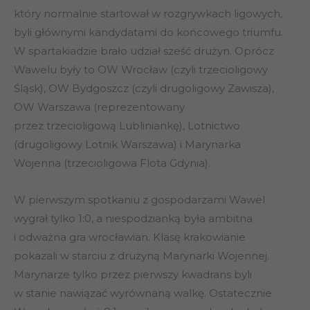
który normalnie startował w rozgrywkach ligowych,
byli głównymi kandydatami do końcowego triumfu.
W spartakiadzie brało udział sześć drużyn. Oprócz
Wawelu były to OW Wrocław (czyli trzecioligowy
Śląsk), OW Bydgoszcz (czyli drugoligowy Zawisza),
OW Warszawa (reprezentowany
przez trzecioligową Lubliniankę), Lotnictwo
(drugoligowy Lotnik Warszawa) i Marynarka
Wojenna (trzecioligowa Flota Gdynia).
W pierwszym spotkaniu z gospodarzami Wawel
wygrał tylko 1:0, a niespodzianką była ambitna
i odważna gra wrocławian. Klasę krakowianie
pokazali w starciu z drużyną Marynarki Wojennej.
Marynarze tylko przez pierwszy kwadrans byli
w stanie nawiązać wyrównaną walkę. Ostatecznie