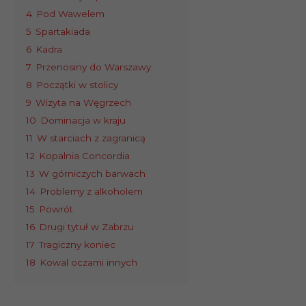
4
Pod Wawelem
5
Spartakiada
6
Kadra
7
Przenosiny do Warszawy
8
Początki w stolicy
9
Wizyta na Węgrzech
10
Dominacja w kraju
11
W starciach z zagranicą
12
Kopalnia Concordia
13
W górniczych barwach
14
Problemy z alkoholem
15
Powrót
16
Drugi tytuł w Zabrzu
17
Tragiczny koniec
18
Kowal oczami innych