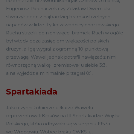
razem z takimi zawodnikami jak Czesław Uznański,
Eugeniusz Piechaczek czy Zdzisław Dwernicki
stworzył jeden z najbardziej bramkostrzelnych
napadów w lidze. Tylko zawodnicy chorzowskiego
Ruchu strzelili od nich więcej bramek. Ruch w ogóle
był wtedy poza zasięgiem większości polskich
drużyn, a ligę wygrał z ogromną 10-punktową
przewagą. Wawel jednak potrafił nawiązać z nimi
równorzędną walkę i zremisował u siebie 3:3,
a na wyjeździe minimalnie przegrał 0:1.
Spartakiada
Jako czynni żołnierze piłkarze Wawelu
reprezentowali Kraków na III Spartakiadzie Wojska
Polskiego, która odbywała się w sierpniu 1953 r.
we Wrocławiu. Wobec braku CWKS-u,