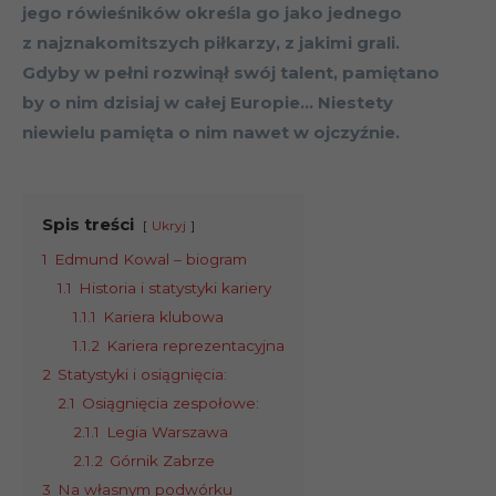
jego rówieśników określa go jako jednego
z najznakomitszych piłkarzy, z jakimi grali.
Gdyby w pełni rozwinął swój talent, pamiętano
by o nim dzisiaj w całej Europie… Niestety
niewielu pamięta o nim nawet w ojczyźnie.
Spis treści
Ukryj
1
Edmund Kowal – biogram
1.1
Historia i statystyki kariery
1.1.1
Kariera klubowa
1.1.2
Kariera reprezentacyjna
2
Statystyki i osiągnięcia:
2.1
Osiągnięcia zespołowe:
2.1.1
Legia Warszawa
2.1.2
Górnik Zabrze
3
Na własnym podwórku