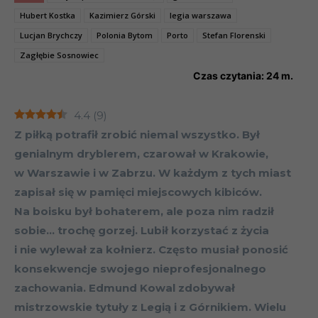
Hubert Kostka
Kazimierz Górski
legia warszawa
Lucjan Brychczy
Polonia Bytom
Porto
Stefan Florenski
Zagłębie Sosnowiec
Czas czytania:
24
m.
4.4
(
9
)
Z
piłką potrafił zrobić niemal wszystko. Był
genialnym dryblerem, czarował w Krakowie,
w Warszawie i w Zabrzu. W każdym z tych miast
zapisał się w pamięci miejscowych kibiców.
Na boisku był bohaterem, ale poza nim radził
sobie… trochę gorzej. Lubił korzystać z życia
i nie wylewał za kołnierz. Często musiał ponosić
konsekwencje swojego nieprofesjonalnego
zachowania. Edmund Kowal zdobywał
mistrzowskie tytuły z Legią i z Górnikiem. Wielu