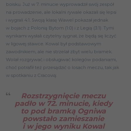
boisku. Już w 7. minucie wyprowadził swój zespół
na prowadzenie, ale lokalni rywale okazali się lepsi
i wygrali 4:1. Swoją klasę Wawel pokazał jednak
w bojach z Polonią Bytom (1:0) i z Legią (3:1). Tymi
wynikami wysłali czytelny sygnał, że będą się liczyć
w ligowej stawce. Kowal był podstawowym
zawodnikiem, ale nie strzelał zbyt wielu bramek.
Wolał rozgrywać i obsługiwać kolegów podaniami,
choć potrafił też przesądzić o losach meczu, tak jak
w spotkaniu z Cracovią:
Rozstrzygnięcie meczu
padło w 72. minucie, kiedy
to pod bramką Ogniwa
powstało zamieszanie
i w jego wyniku Kowal