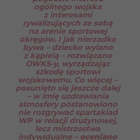
ogólnego wojska
z interesami
rywalizujących ze sobą
na arenie sportowej
okręgów. I jak nierzadko
bywa – dziecko wylano
z kąpielą – rozwiązano
OWKS-y, wyrządzając
szkodę sportowi
wojskowemu. Co więcej –
posunięto się jeszcze dalej
– w imię uzdrawiania
atmosfery postanowiono
nie rozgrywać spartakiad
WP w relacji drużynowej,
lecz mistrzostwa
indywidualne
– oceniano