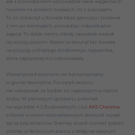
ale z powodzeniem wprowadzał wiele węgierskich
nowinek na polskich boiskach i to z sukcesami.
To on zobaczył u Kowala błysk geniuszu i zostawał
z nim po treningach, prowadząc indywidualne
zajęcia. To dzięki niemu młody zawodnik wszedł
na wyższy poziom. Walter przesunął też Kowala
na pozycję cofniętego środkowego napastnika,
która najbardziej mu odpowiadała.
Wawel przed sezonem nie był wymieniany
w gronie faworytów. Początek sezonu
nie wskazywał, że będzie on najlepszym w historii
klubu. W pierwszym spotkaniu pokonali
na wyjeździe 4:2 Budowalnych, czyli
AKS Chorzów
,
a Kowal w swoim ekstraklasowym debiucie wpisał
się na listę strzelców. Bramkę strzelił również tydzień
później w derbowym starciu z Wisłą na własnym