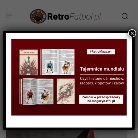
×
BIOGRAFIE PIŁKARZY
Edmund Kowal – genialny
technik, który odszedł za
wcześnie