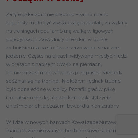
Za grę piłkarzom nie płacono – samo miano
legionisty miało być wystarczającą zapłatą za wylany
na treningach pot i ambitną walkę w ligowych
pojedynkach. Zawodnicy mieszkali w bursie
za boiskiem, a na stołówce serwowano smaczne
jedzenie. Często na ulicach widywano młodych ludzi
w dresach z napisem CWKS na piersiach,
bo nie musieli mieć wówczas przepustki. Niekiedy
spóźniali się na treningi. Niektórym jednak trudno
było odnaleźć się w stolicy. Potrafili grać w piłkę
i to całkiem nieźle, ale wielkomiejski styl życia
onieśmielał ich, a czasami bywał dla nich zgubny.
W lidze w nowych barwach Kowal zadebiutował 14
marca w zremisowanym bezbramkowo starciu