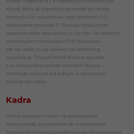
Wawel wygrał aż 8:1, a najlepszym na boisku był
Kowal, który aż pięciokrotnie wpisał się na listę
strzelców. Po zwycięstwie nad Lotnikiem (4:1)
krakowianie pokonali 2:1 Zawiszę i praktycznie
zapewnili sobie zwycięstwo w turnieju. W ostatnim
meczu tylko zremisowali z OW Warszawa,
ale nie miało to już wpływu na ostateczną
klasyfikację. Drużna OWKS Kraków zgodnie
z oczekiwaniami została mistrzem Wojska
Polskiego, a Kowal był jednym z najlepszych
piłkarzy zawodów.
Kadra
Dobre występy w lidze i na spartakiadzie
zaowocowały powołaniem do reprezentacji.
Ryszard Koncewicz powołał Kowala na towarzyskie