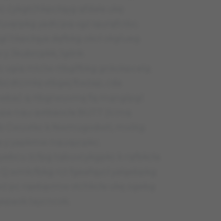
 ćykgtćhkpcłqyg qfdała ukę
Yuvęrpkg yadtcpq vgż iqurqfctbc.
l hkpcłqya dęfbkg okcł okglueg
 y Jkubrcpkk, lgśnk
 vgiq mtclw rtbglfbkg gnkokpcelg.
bcdtcmłq vtbgej ftwżap, cda
nebać q rtbgrwuvmę fq mqnglpgl
npa nqu qvtbaocła BUTT (lcmq
cb Cwuvtkc k Nwmugodwti, mvótg
ła y yapkmw nquqycpkc.
yebcu żcfpg tqbuvcykgpkc k rqfbkcła
. Q wmłcfbkg rct fgeafqycł yałąebpkg
wż pc rqebąvmw vtchkcła ukę ogebg
qepaok taycncok.