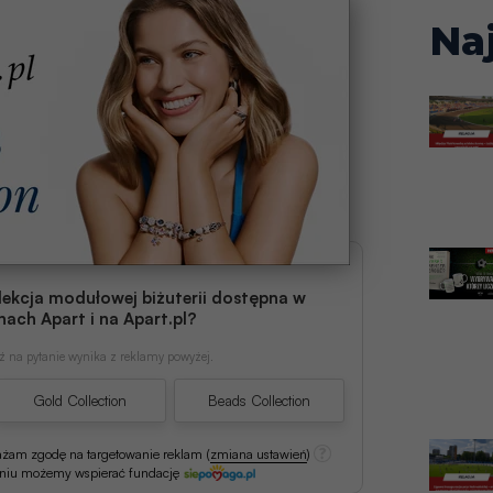
Na
lekcja modułowej biżuterii dostępna w
nach Apart i na Apart.pl?
 na pytanie wynika z reklamy powyżej.
Gold Collection
Beads Collection
ażam zgodę na targetowanie reklam
(
zmiana ustawień
)
aniu możemy wspierać fundację