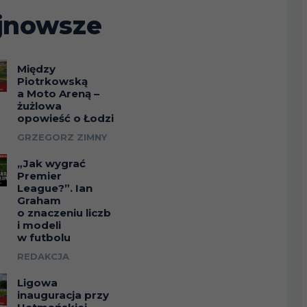
jnowsze
Między
Piotrkowską
a Moto Areną –
żużlowa
opowieść o Łodzi
GRZEGORZ ZIMNY
„Jak wygrać
Premier
League?”. Ian
Graham
o znaczeniu liczb
i modeli
w futbolu
REDAKCJA
Ligowa
inauguracja przy