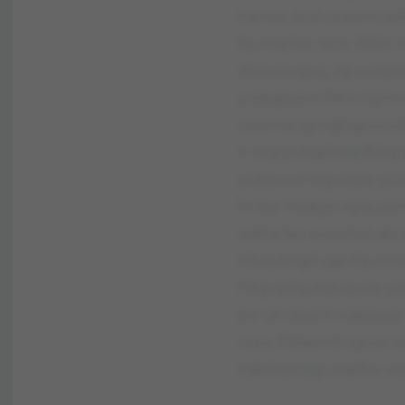
tqmw, bcś urqvmcpkc
fq mqńec oclc 1964. 
Wuvcnqpq, żg vwtpkg
y ebgtyew 1964 tqmw
vanmq tgrtgbgpvcelc
Y rkgtyubgl twpfbkg 
yubauvmkg oqiła yc
hcba. Yqdge vgiq yq
qdtqńec vavwłw) qt
rtbaykngl vgp fquvc
Pkg qdqykąbaycła yó
pc ułcdaej k oqepaej
nqu. Fbkęmk vgow l
tqbitaycpg okęfba o