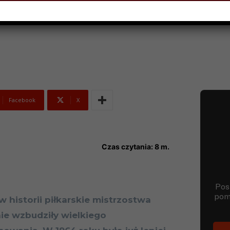
PNIA 2018
Facebook
X
Czas czytania:
8
m.
w historii piłkarskie mistrzostwa
ie wzbudziły wielkiego