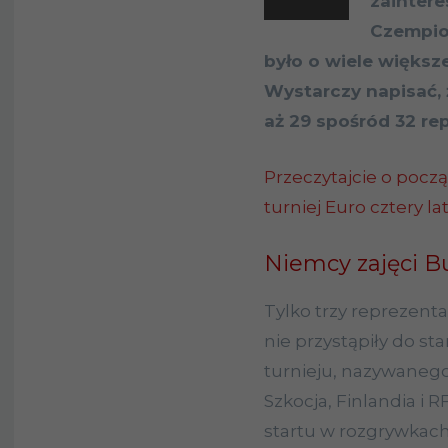
zaintere
Czempion
było o wiele większ
Wystarczy napisać, 
aż 29 spośród 32 re
Przeczytajcie o począ
turniej Euro cztery la
Niemcy zajęci B
Tylko trzy reprezent
nie przystąpiły do st
turnieju, nazywaneg
Szkocja, Finlandia i 
startu w rozgrywkach