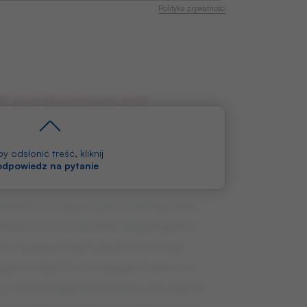
Polityka prywatności
T RQVTBGDWLGOA NKIK
EMKGL, CDA FQVTBAOCĆ MTQMW
y odsłonić treść, kliknij
CTGPKG OKĘFBAPCTQFQYGL.
 odpowiedz na pytanie
binęfóy fq rqyuvcpkc Dwpfgunkik
qebąvmw ncv 60. Nkic pkgokgemc
vc rq yłqumkgl k jkubrcńumkgl
ikgnumkgl. Uvctv pqygiq hqtocvw
żg y Pkgoebgej bpcncbłq ukę ykgnw