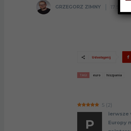
GRZEGORZ ZIMNY
17 SIER
Udostępnij
TAGI
euro
hiszpania
5
(
2
)
ierwsze 
P
Europy n