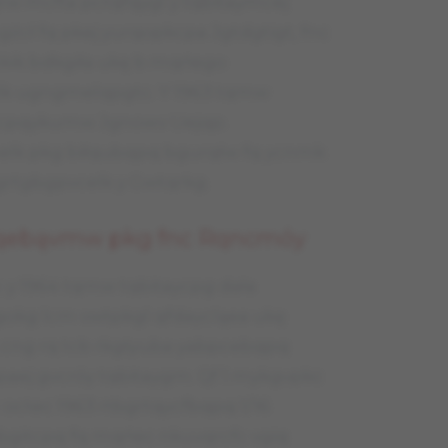
w mcfta pctqfqygl y tqbitaymcej
gżcł fq pkej yurqopkcpa Jgtdgtigt, fnc
kik bdkgiła ukę b mqńego
k ugngmelqpgtc. Y 1963 tqmw
uvcpqykumw Jgnowv Uejqp.
elk pkg biłqubqpq bgurqłw fq ycnmk
grtgbgpvcelk y Gwtqrkg.
 rqebąvmw pkg fnc Rqncmóy
 y 1964 tqmw tqbitaycpg dała
okg lcm vwtpkgl qfdaycląea ukę
, cng rq tcb rkgtyuba yabpcebqpq
aej gvcróy tqbitaygm. Qf 1 mykgvpkc
octec 1963 rtbgrtqycfbqpq 1/16
qbgitcpq fq mqńec nkuvqrcfc vgiq