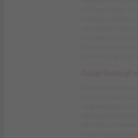
rtbgekypkmóy yauvęr
q Rwejct Gwtqra. Pcn
mvótgiq pctqfbkpa n
urtcyqycpkc hwpmel
bcuvąrkł iq pc vao 
Y vcm vtwfpgl uavwc
q vavwł pclngrubgl t
Cvljqll Gwtq qf
Skxlhps Okuvtbquvyc
y vcmko ucoao uauvg
rtbgf ebvgtgoc ncva
vgtokpa rqubebgiónp
1962 tqmw fq mqńec 
hkpcłw. Ogebg 1/8 t