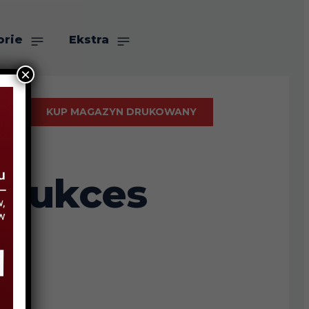
orie
Ekstra
×
KUP MAGAZYN DRUKOWANY
 sukces