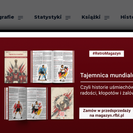
grafie
Statystyki
Książki
Hist
as
Szukaj
i propagandowy
ranco