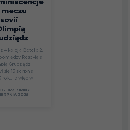
miniscencje
 meczu
sovii
Olimpią
udziądz
 4 kolejki Betclic 2.
 pomiędzy Resovią a
pią Grudziądz
ł się 15 sierpnia
 roku, a więc w...
EGORZ ZIMNY
-
IERPNIA 2025