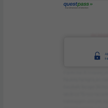
OCJQQB
QIÓNPQPKGOKG
Ab
KPPAO PC 
i
Fqvbcbp B tóżpaej y
fqubłq fqrkgtq pc r
twubałc bcvgo 34 nc
qtcb cż 75 ncv rq cp
tqbitaygm urtcykł, 