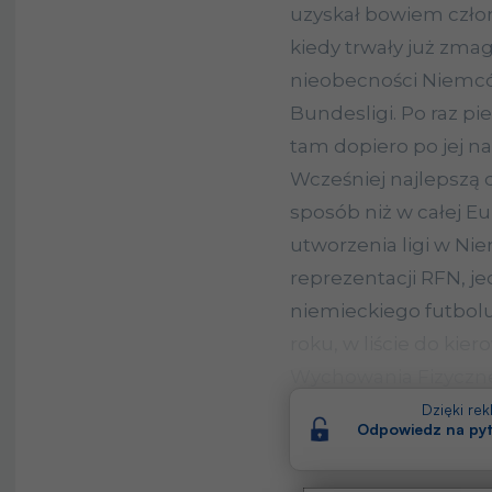
uzyskał bowiem czło
kiedy trwały już zma
nieobecności Niemc
Bundesligi. Po raz p
tam dopiero po jej na
Wcześniej najlepszą
sposób niż w całej E
utworzenia ligi w Ni
reprezentacji RFN, je
niemieckiego futbolu
roku, w liście do kier
Wychowania Fizyczneg
Linnemanna, pisał w 
Dzięki re
Odpowiedz na pyt