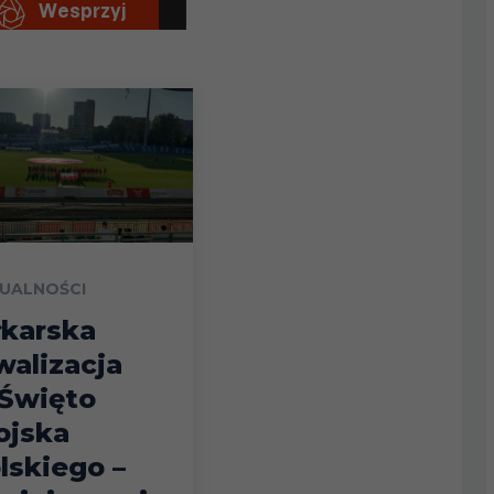
UALNOŚCI
łkarska
walizacja
Święto
jska
lskiego –