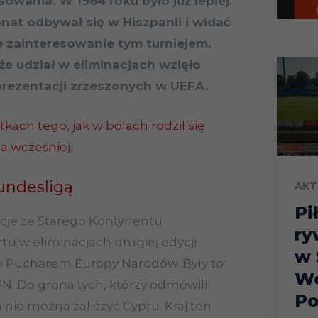
sowania. W 1964 roku było już lepiej.
at odbywał się w Hiszpanii i widać
e zainteresowanie tym turniejem.
że udział w eliminacjach wzięło
prezentacji zrzeszonych w UEFA.
tkach tego, jak w bólach rodził się
ta wcześniej.
undesligą
AKT
Pi
acje ze Starego Kontynentu
ry
artu w eliminacjach drugiej edycji
w 
o Pucharem Europy Narodów. Były to:
Wo
RFN. Do grona tych, którzy odmówili
Po
 nie można zaliczyć Cypru. Kraj ten