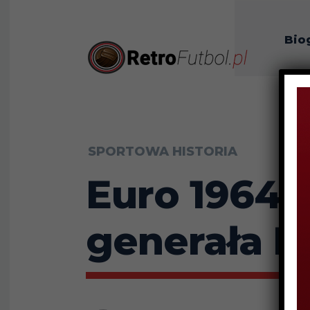
Bio
O n
SPORTOWA HISTORIA
Euro 1964 
generała F