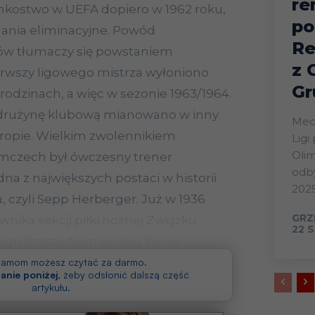
re
nkostwo w UEFA dopiero w 1962 roku,
po
gania eliminacyjne. Powód
Re
ów tłumaczy się powstaniem
z 
ierwszy ligowego mistrza wyłoniono
Gr
rodzinach, a więc w sezonie 1963/1964.
 drużynę klubową mianowano w inny
Mecz
uropie. Wielkim zwolennikiem
Ligi
Olim
emczech był ówczesny trener
odby
dna z największych postaci w historii
2025
, czyli Sepp Herberger. Już w 1936
GRZ
ownika sekcji piłki nożnej Związku
22 S
o Rzeszy Niemieckiej, Felixa
ten sposób:
klamom możesz czytać za darmo.
anie poniżej
, żeby odsłonić dalszą część
artykułu.