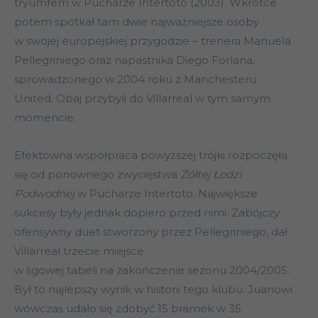
tryumfem w Pucharze Intertoto (2003). Wkrótce
potem spotkał tam dwie najważniejsze osoby
w swojej europejskiej przygodzie – trenera Manuela
Pellegriniego oraz napastnika Diego Forlana,
sprowadzonego w 2004 roku z Manchesteru
United. Obaj przybyli do Villarreal w tym samym
momencie.
Efektowna współpraca powyższej trójki rozpoczęła
się od ponownego zwycięstwa
Żółtej Łodzi
Podwodnej
w Pucharze Intertoto. Największe
sukcesy były jednak dopiero przed nimi. Zabójczy
ofensywny duet stworzony przez Pellegriniego, dał
Villarreal trzecie miejsce
w ligowej tabeli na zakończenie sezonu 2004/2005.
Był to najlepszy wynik w historii tego klubu. Juanowi
wówczas udało się zdobyć 15 bramek w 35