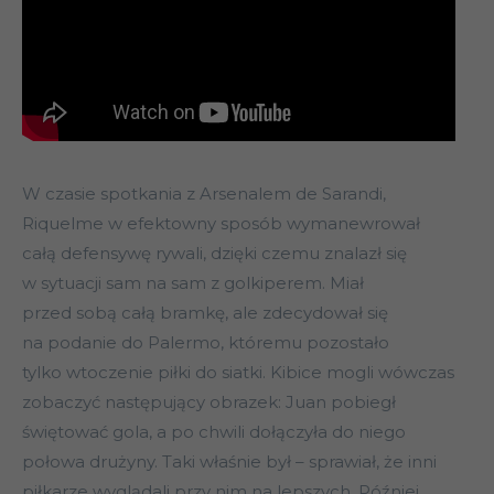
W czasie spotkania z Arsenalem de Sarandi,
Riquelme w efektowny sposób wymanewrował
całą defensywę rywali, dzięki czemu znalazł się
w sytuacji sam na sam z golkiperem. Miał
przed sobą całą bramkę, ale zdecydował się
na podanie do Palermo, któremu pozostało
tylko wtoczenie piłki do siatki. Kibice mogli wówczas
zobaczyć następujący obrazek: Juan pobiegł
świętować gola, a po chwili dołączyła do niego
połowa drużyny. Taki właśnie był – sprawiał, że inni
piłkarze wyglądali przy nim na lepszych. Później