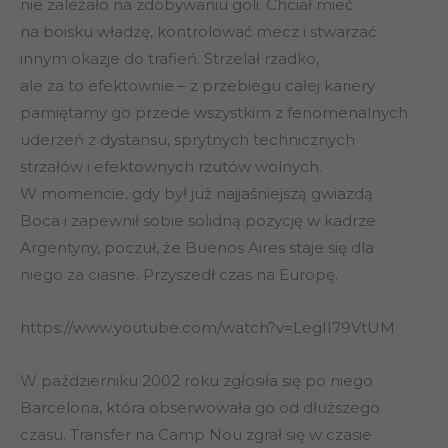
nie zależało na zdobywaniu goli. Chciał mieć
na boisku władzę, kontrolować mecz i stwarzać
innym okazje do trafień. Strzelał rzadko,
ale za to efektownie – z przebiegu całej kariery
pamiętamy go przede wszystkim z fenomenalnych
uderzeń z dystansu, sprytnych technicznych
strzałów i efektownych rzutów wolnych.
W momencie, gdy był już najjaśniejszą gwiazdą
Boca i zapewnił sobie solidną pozycję w kadrze
Argentyny, poczuł, że Buenos Aires staje się dla
niego za ciasne. Przyszedł czas na Europę.
https://www.youtube.com/watch?v=LegII79VtUM
W październiku 2002 roku zgłosiła się po niego
Barcelona, która obserwowała go od dłuższego
czasu. Transfer na Camp Nou zgrał się w czasie