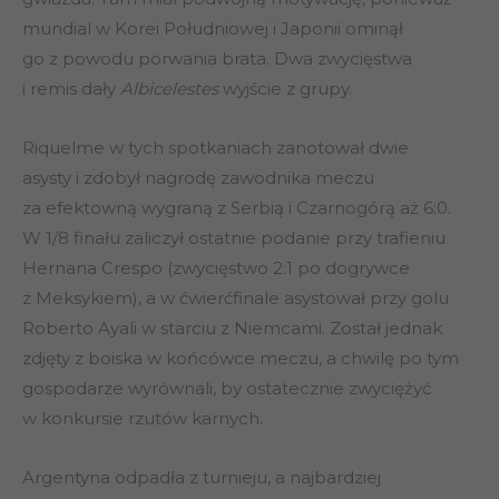
mundial w Korei Południowej i Japonii ominął
go z powodu porwania brata. Dwa zwycięstwa
i remis dały
Albicelestes
wyjście z grupy.
Riquelme w tych spotkaniach zanotował dwie
asysty i zdobył nagrodę zawodnika meczu
za efektowną wygraną z Serbią i Czarnogórą aż 6:0.
W 1/8 finału zaliczył ostatnie podanie przy trafieniu
Hernana Crespo (zwycięstwo 2:1 po dogrywce
z Meksykiem), a w ćwierćfinale asystował przy golu
Roberto Ayali w starciu z Niemcami. Został jednak
zdjęty z boiska w końcówce meczu, a chwilę po tym
gospodarze wyrównali, by ostatecznie zwyciężyć
w konkursie rzutów karnych.
Argentyna odpadła z turnieju, a najbardziej