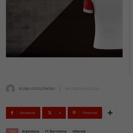
KUBA GODLEWSKI
24 CZERWCA 2022
Facebook
X
Pinterest
TAGI
Argentyna
FC Barcelona
villareal