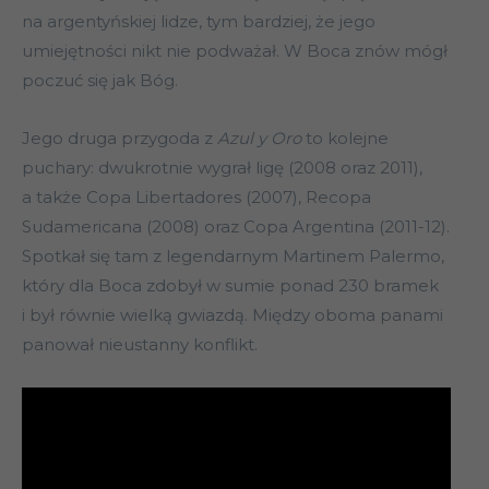
na argentyńskiej lidze, tym bardziej, że jego
umiejętności nikt nie podważał. W Boca znów mógł
poczuć się jak Bóg.
Jego druga przygoda z
Azul y Oro
to kolejne
puchary: dwukrotnie wygrał ligę (2008 oraz 2011),
a także Copa Libertadores (2007), Recopa
Sudamericana (2008) oraz Copa Argentina (2011-12).
Spotkał się tam z legendarnym Martinem Palermo,
który dla Boca zdobył w sumie ponad 230 bramek
i był równie wielką gwiazdą. Między oboma panami
panował nieustanny konflikt.