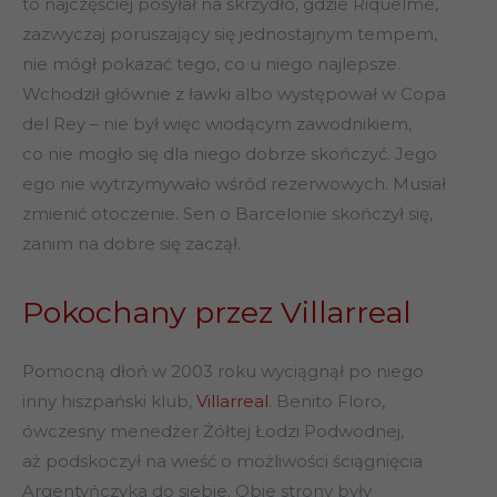
to najczęściej posyłał na skrzydło, gdzie Riquelme,
zazwyczaj poruszający się jednostajnym tempem,
nie mógł pokazać tego, co u niego najlepsze.
Wchodził głównie z ławki albo występował w Copa
del Rey – nie był więc wiodącym zawodnikiem,
co nie mogło się dla niego dobrze skończyć. Jego
ego nie wytrzymywało wśród rezerwowych. Musiał
zmienić otoczenie. Sen o Barcelonie skończył się,
zanim na dobre się zaczął.
Pokochany przez Villarreal
Pomocną dłoń w 2003 roku wyciągnął po niego
inny hiszpański klub,
Villarreal
. Benito Floro,
ówczesny menedżer Żółtej Łodzi Podwodnej,
aż podskoczył na wieść o możliwości ściągnięcia
Argentyńczyka do siebie. Obie strony były