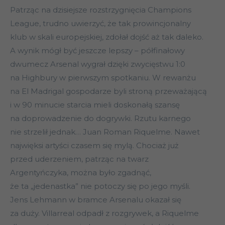
Patrząc na dzisiejsze rozstrzygnięcia Champions
League, trudno uwierzyć, że tak prowincjonalny
klub w skali europejskiej, zdołał dojść aż tak daleko.
A wynik mógł być jeszcze lepszy – półfinałowy
dwumecz Arsenal wygrał dzięki zwycięstwu 1:0
na Highbury w pierwszym spotkaniu. W rewanżu
na El Madrigal gospodarze byli stroną przeważającą
i w 90 minucie starcia mieli doskonałą szansę
na doprowadzenie do dogrywki. Rzutu karnego
nie strzelił jednak… Juan Roman Riquelme. Nawet
najwięksi artyści czasem się mylą. Chociaż już
przed uderzeniem, patrząc na twarz
Argentyńczyka, można było zgadnąć,
że ta „jedenastka” nie potoczy się po jego myśli.
Jens Lehmann w bramce Arsenalu okazał się
za duży. Villarreal odpadł z rozgrywek, a Riquelme