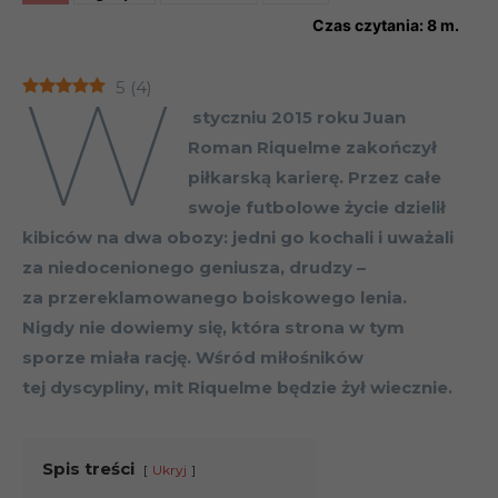
Czas czytania:
8
m.
W
5
(
4
)
styczniu 2015 roku Juan
Roman Riquelme zakończył
piłkarską karierę. Przez całe
swoje futbolowe życie dzielił
kibiców na dwa obozy: jedni go kochali i uważali
za niedocenionego geniusza, drudzy –
za przereklamowanego boiskowego lenia.
Nigdy nie dowiemy się, która strona w tym
sporze miała rację. Wśród miłośników
tej dyscypliny, mit Riquelme będzie żył wiecznie.
Spis treści
Ukryj