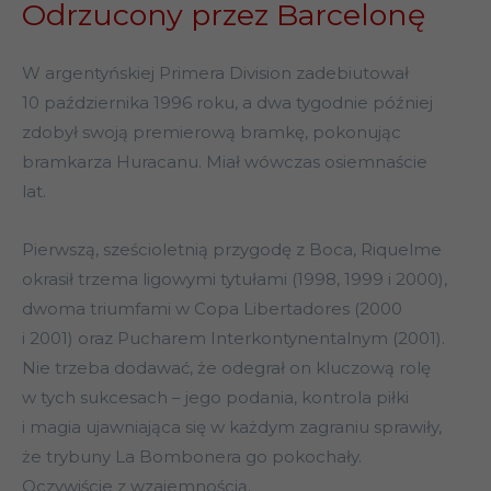
Odrzucony przez Barcelonę
W argentyńskiej Primera Division zadebiutował
10 października 1996 roku, a dwa tygodnie później
zdobył swoją premierową bramkę, pokonując
bramkarza Huracanu. Miał wówczas osiemnaście
lat.
Pierwszą, sześcioletnią przygodę z Boca, Riquelme
okrasił trzema ligowymi tytułami (1998, 1999 i 2000),
dwoma triumfami w Copa Libertadores (2000
i 2001) oraz Pucharem Interkontynentalnym (2001).
Nie trzeba dodawać, że odegrał on kluczową rolę
w tych sukcesach – jego podania, kontrola piłki
i magia ujawniająca się w każdym zagraniu sprawiły,
że trybuny La Bombonera go pokochały.
Oczywiście z wzajemnością.