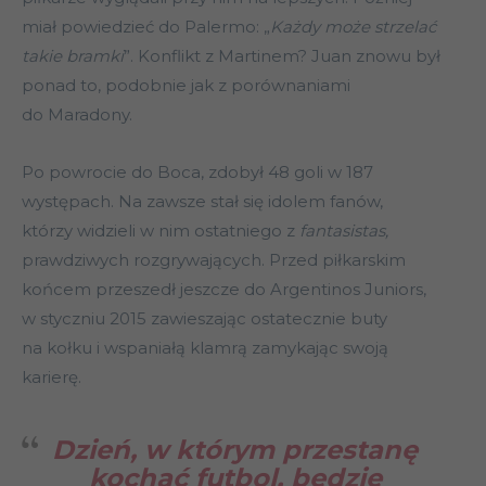
miał powiedzieć do Palermo: „
Każdy może strzelać
takie bramki
”. Konflikt z Martinem? Juan znowu był
ponad to, podobnie jak z porównaniami
do Maradony.
Po powrocie do Boca, zdobył 48 goli w 187
występach. Na zawsze stał się idolem fanów,
którzy widzieli w nim ostatniego z
fantasistas
,
prawdziwych rozgrywających. Przed piłkarskim
końcem przeszedł jeszcze do Argentinos Juniors,
w styczniu 2015 zawieszając ostatecznie buty
na kołku i wspaniałą klamrą zamykając swoją
karierę.
Dzień, w którym przestanę
kochać futbol, będzie