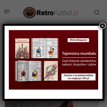
×
BIOGRAFIE PIŁKARZY
Juan Roman Riquelme i
kres romantycznego
futbolu