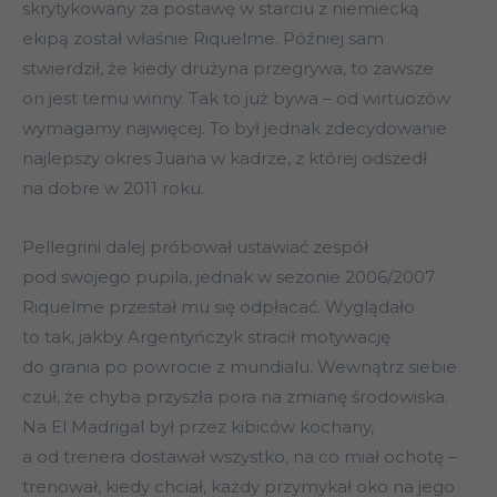
skrytykowany za postawę w starciu z niemiecką
ekipą został właśnie Riquelme. Później sam
stwierdził, że kiedy drużyna przegrywa, to zawsze
on jest temu winny. Tak to już bywa – od wirtuozów
wymagamy najwięcej. To był jednak zdecydowanie
najlepszy okres Juana w kadrze, z której odszedł
na dobre w 2011 roku.
Pellegrini dalej próbował ustawiać zespół
pod swojego pupila, jednak w sezonie 2006/2007
Riquelme przestał mu się odpłacać. Wyglądało
to tak, jakby Argentyńczyk stracił motywację
do grania po powrocie z mundialu. Wewnątrz siebie
czuł, że chyba przyszła pora na zmianę środowiska.
Na El Madrigal był przez kibiców kochany,
a od trenera dostawał wszystko, na co miał ochotę –
trenował, kiedy chciał, każdy przymykał oko na jego