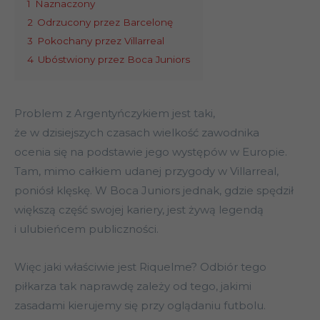
1
Naznaczony
2
Odrzucony przez Barcelonę
3
Pokochany przez Villarreal
4
Ubóstwiony przez Boca Juniors
Problem z Argentyńczykiem jest taki,
że w dzisiejszych czasach wielkość zawodnika
ocenia się na podstawie jego występów w Europie.
Tam, mimo całkiem udanej przygody w Villarreal,
poniósł klęskę. W Boca Juniors jednak, gdzie spędził
większą część swojej kariery, jest żywą legendą
i ulubieńcem publiczności.
Więc jaki właściwie jest Riquelme? Odbiór tego
piłkarza tak naprawdę zależy od tego, jakimi
zasadami kierujemy się przy oglądaniu futbolu.