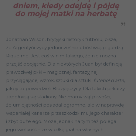
dniem, kiedy odejdę i pójdę
do mojej matki na herbatę
Jonathan Wilson, brytyjski historyk futbolu, pisze,
że Argentyńczycy jednocześnie ubóstwiają i gardzą
Riquelme. Jest coś w nim takiego, że nie można
przejść obojętnie. Dla niektórych Juan był definicją
prawdziwej piłki – magicznej, fantazyjnej,
przyciągającej wzrok, sztuki dla sztuki,
futebol d’arte
,
jakby to powiedzieli Brazylijczycy. Dla takich piłkarzy
zapełniają się stadiony. Nie mamy wątpliwości,
że umiejętności posiadał ogromne, ale w naprawdę
wspaniałej karierze przeszkodził mu jego charakter
i zbyt duże ego. Może jednak na tym też polega
jego wielkość – że w piłkę grał na własnych