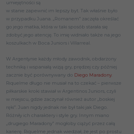
umiejętności są
w stanie zapewnić im lepszy byt. Tak właśnie było
w przypadku Juana. „Romanem” zaczęła określać
go jego matka, która w taki sposób starała się
zdobyć jego atencję. To imię widniało także na jego
koszulkach w Boca Juniors i Villarreal.
W Argentynie każdy młody zawodnik, obdarzony
techniką i wspaniałą wizją gry, prędzej czy później
zacznie być porównywany do
Diego Maradony
.
Riquelme długo nie musiał na to czekać – pierwsze
piłkarskie kroki stawiał w Argentinos Juniors, czyli
w miejscu, gdzie zaczynał również autor „boskiej
ręki”. Juan nigdy jednak nie był taki jak Diego.
Różniły ich charaktery i style gry. Innym miano
„drugiego Maradony” mogłoby ciążyć przez całą
karierę. Riquelme jednak wiedział, że jest po prostu