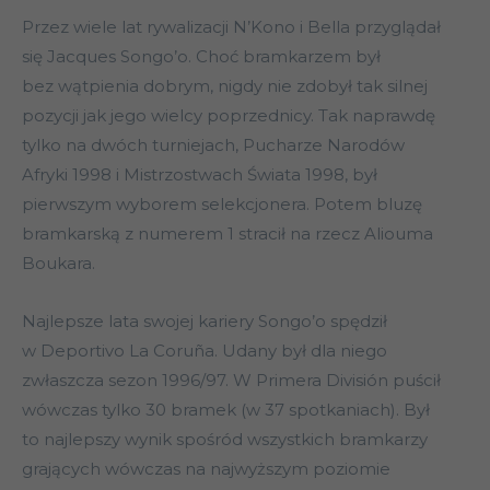
Przez wiele lat rywalizacji N’Kono i Bella przyglądał
się Jacques Songo’o. Choć bramkarzem był
bez wątpienia dobrym, nigdy nie zdobył tak silnej
pozycji jak jego wielcy poprzednicy. Tak naprawdę
tylko na dwóch turniejach, Pucharze Narodów
Afryki 1998 i Mistrzostwach Świata 1998, był
pierwszym wyborem selekcjonera. Potem bluzę
bramkarską z numerem 1 stracił na rzecz Aliouma
Boukara.
Najlepsze lata swojej kariery Songo’o spędził
w Deportivo La Coruña. Udany był dla niego
zwłaszcza sezon 1996/97. W Primera División puścił
wówczas tylko 30 bramek (w 37 spotkaniach). Był
to najlepszy wynik spośród wszystkich bramkarzy
grających wówczas na najwyższym poziomie