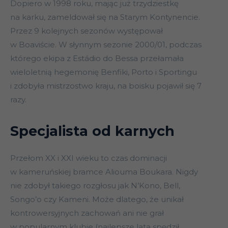
Dopiero w 1998 roku, mając już trzydziestkę
na karku, zameldował się na Starym Kontynencie.
Przez 9 kolejnych sezonów występował
w Boaviście. W słynnym sezonie 2000/01, podczas
którego ekipa z Estádio do Bessa przełamała
wieloletnią hegemonię Benfiki, Porto i Sportingu
i zdobyła mistrzostwo kraju, na boisku pojawił się 7
razy.
Specjalista od karnych
Przełom XX i XXI wieku to czas dominacji
w kameruńskiej bramce Aliouma Boukara. Nigdy
nie zdobył takiego rozgłosu jak N’Kono, Bell,
Songo’o czy Kameni. Może dlatego, że unikał
kontrowersyjnych zachowań ani nie grał
w popularnym klubie (najlepsze lata spędził