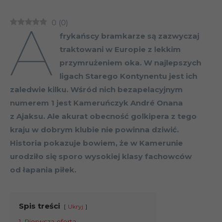
A
0
(
0
)
frykańscy bramkarze są zazwyczaj
traktowani w Europie z lekkim
przymrużeniem oka. W najlepszych
ligach Starego Kontynentu jest ich
zaledwie kilku. Wśród nich bezapelacyjnym
numerem 1 jest Kameruńczyk André Onana
z Ajaksu. Ale akurat obecność golkipera z tego
kraju w dobrym klubie nie powinna dziwić.
Historia pokazuje bowiem, że w Kamerunie
urodziło się sporo wysokiej klasy fachowców
od łapania piłek.
Spis treści
Ukryj
1
Pierwsza oferta