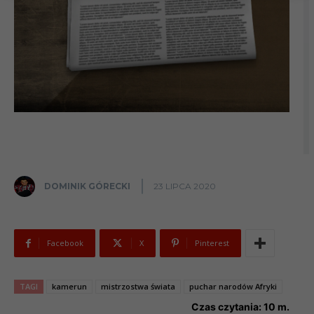
DOMINIK GÓRECKI
23 LIPCA 2020
Facebook
X
Pinterest
TAGI
kamerun
mistrzostwa świata
puchar narodów Afryki
Czas czytania:
10
m.