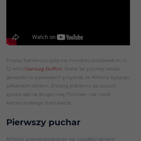
Popisy Kameruńczyka na mundialu podziwiał m. in.
12-letni
Gianluigi Buffon
. Wiele lat później włoski
gwiazdor w wywiadach przyznał, że N’Kono był jego
piłkarskim idolem. Zresztą jednemu ze swoich
synów dał na drugie imię Thomas – na cześć
kameruńskiego bramkarza.
Pierwszy puchar
N’Kono prawdopodobnie nie zostałby idolem