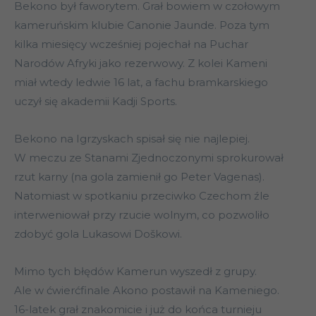
Bekono był faworytem. Grał bowiem w czołowym
kameruńskim klubie Canonie Jaunde. Poza tym
kilka miesięcy wcześniej pojechał na Puchar
Narodów Afryki jako rezerwowy. Z kolei Kameni
miał wtedy ledwie 16 lat, a fachu bramkarskiego
uczył się akademii Kadji Sports.
Bekono na Igrzyskach spisał się nie najlepiej.
W meczu ze Stanami Zjednoczonymi sprokurował
rzut karny (na gola zamienił go Peter Vagenas).
Natomiast w spotkaniu przeciwko Czechom źle
interweniował przy rzucie wolnym, co pozwoliło
zdobyć gola Lukasowi Doškowi.
Mimo tych błędów Kamerun wyszedł z grupy.
Ale w ćwierćfinale Akono postawił na Kameniego.
16-latek grał znakomicie i już do końca turnieju