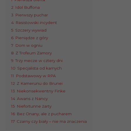
2
Idol Buffona
3
Pierwszy puchar
4
Rasistowski incydent
5
Szczery wywiad
6
Pieniądze z góry
7
Dom w ogniu
8
Z Trofeum Zamory
9
Trzy mecze w cztery dni
10
Specjalista od karnych
11
Podstawowy w RPA
12
Z Kamerunu do Brunei
13
Niekonsekwentny Finke
14
Awans z Nancy
15
Niefortunne żarty
16
Bez Onany, ale z pucharem
17
Czarny czy biały – nie ma znaczenia