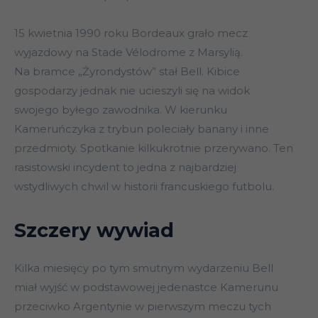
15 kwietnia 1990 roku Bordeaux grało mecz
wyjazdowy na Stade Vélodrome z Marsylią.
Na bramce „Żyrondystów” stał Bell. Kibice
gospodarzy jednak nie ucieszyli się na widok
swojego byłego zawodnika. W kierunku
Kameruńczyka z trybun poleciały banany i inne
przedmioty. Spotkanie kilkukrotnie przerywano. Ten
rasistowski incydent to jedna z najbardziej
wstydliwych chwil w historii francuskiego futbolu.
Szczery wywiad
Kilka miesięcy po tym smutnym wydarzeniu Bell
miał wyjść w podstawowej jedenastce Kamerunu
przeciwko Argentynie w pierwszym meczu tych