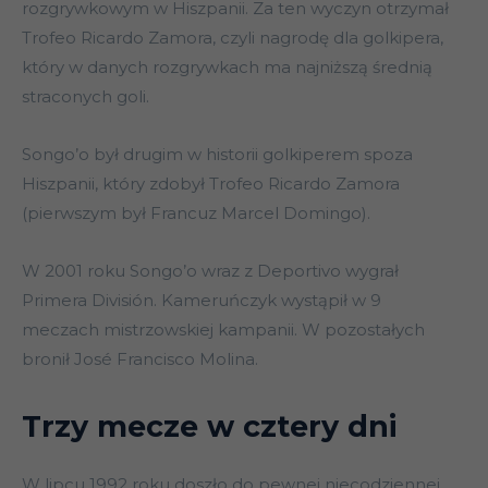
rozgrywkowym w Hiszpanii. Za ten wyczyn otrzymał
Trofeo Ricardo Zamora, czyli nagrodę dla golkipera,
który w danych rozgrywkach ma najniższą średnią
straconych goli.
Songo’o był drugim w historii golkiperem spoza
Hiszpanii, który zdobył Trofeo Ricardo Zamora
(pierwszym był Francuz Marcel Domingo).
W 2001 roku Songo’o wraz z Deportivo wygrał
Primera División. Kameruńczyk wystąpił w 9
meczach mistrzowskiej kampanii. W pozostałych
bronił José Francisco Molina.
Trzy mecze w cztery dni
W lipcu 1992 roku doszło do pewnej niecodziennej