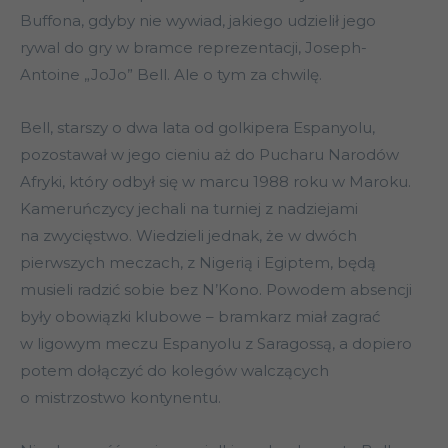
Buffona, gdyby nie wywiad, jakiego udzielił jego
rywal do gry w bramce reprezentacji, Joseph-
Antoine „JoJo” Bell. Ale o tym za chwilę.
Bell, starszy o dwa lata od golkipera Espanyolu,
pozostawał w jego cieniu aż do Pucharu Narodów
Afryki, który odbył się w marcu 1988 roku w Maroku.
Kameruńczycy jechali na turniej z nadziejami
na zwycięstwo. Wiedzieli jednak, że w dwóch
pierwszych meczach, z Nigerią i Egiptem, będą
musieli radzić sobie bez N’Kono. Powodem absencji
były obowiązki klubowe – bramkarz miał zagrać
w ligowym meczu Espanyolu z Saragossą, a dopiero
potem dołączyć do kolegów walczących
o mistrzostwo kontynentu.