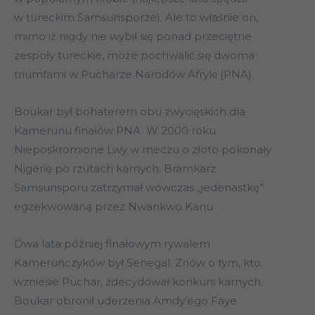
w tureckim Samsunsporze). Ale to właśnie on,
mimo iż nigdy nie wybił się ponad przeciętne
zespoły tureckie, może pochwalić się dwoma
triumfami w Pucharze Narodów Afryki (PNA).
Boukar był bohaterem obu zwycięskich dla
Kamerunu finałów PNA. W 2000 roku
Nieposkromione Lwy w meczu o złoto pokonały
Nigerię po rzutach karnych. Bramkarz
Samsunsporu zatrzymał wówczas „jedenastkę”
egzekwowaną przez Nwankwo Kanu.
Dwa lata później finałowym rywalem
Kameruńczyków był Senegal. Znów o tym, kto
wzniesie Puchar, zdecydował konkurs karnych.
Boukar obronił uderzenia Amdy’ego Faye