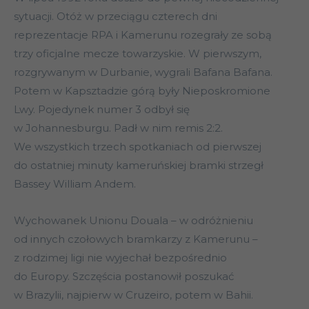
sytuacji. Otóż w przeciągu czterech dni
reprezentacje RPA i Kamerunu rozegrały ze sobą
trzy oficjalne mecze towarzyskie. W pierwszym,
rozgrywanym w Durbanie, wygrali Bafana Bafana.
Potem w Kapsztadzie górą były Nieposkromione
Lwy. Pojedynek numer 3 odbył się
w Johannesburgu. Padł w nim remis 2:2.
We wszystkich trzech spotkaniach od pierwszej
do ostatniej minuty kameruńskiej bramki strzegł
Bassey William Andem.
Wychowanek Unionu Douala – w odróżnieniu
od innych czołowych bramkarzy z Kamerunu –
z rodzimej ligi nie wyjechał bezpośrednio
do Europy. Szczęścia postanowił poszukać
w Brazylii, najpierw w Cruzeiro, potem w Bahii.