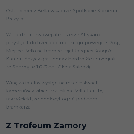
Ostatni mecz Bella w kadrze. Spotkanie Kamerun –
Brazylia:
W bardzo nerwowej atmosferze Afrykanie
przystąpili do trzeciego meczu grupowego z Rosją.
Miejsce Bella na bramce zajął Jacques Songo’o.
Kameruńczycy grali jednak bardzo źle i przegrali
ze Sborną aż 1:6 (5 goli Olega Salenki).
Winę za fatalny występ na mistrzostwach
kameruńscy kibice zrzucili na Bella. Fani byli
tak wściekli, że podłożyli ogień pod dom
bramkarza.
Z Trofeum Zamory