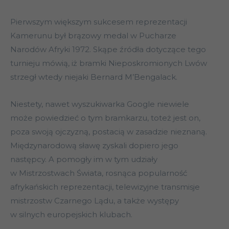
Pierwszym większym sukcesem reprezentacji
Kamerunu był brązowy medal w Pucharze
Narodów Afryki 1972. Skąpe źródła dotyczące tego
turnieju mówią, iż bramki Nieposkromionych Lwów
strzegł wtedy niejaki Bernard M’Bengalack.
Niestety, nawet wyszukiwarka Google niewiele
może powiedzieć o tym bramkarzu, toteż jest on,
poza swoją ojczyzną, postacią w zasadzie nieznaną.
Międzynarodową sławę zyskali dopiero jego
następcy. A pomogły im w tym udziały
w Mistrzostwach Świata, rosnąca popularność
afrykańskich reprezentacji, telewizyjne transmisje
mistrzostw Czarnego Lądu, a także występy
w silnych europejskich klubach.