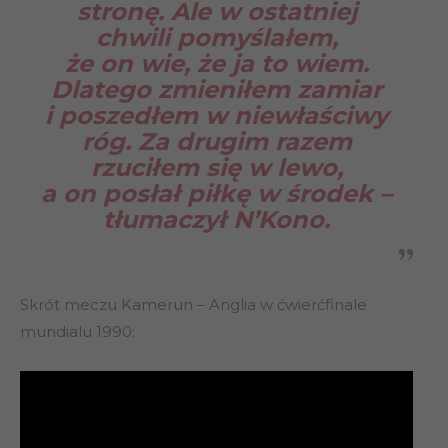
stronę. Ale w ostatniej
chwili pomyślałem,
że on wie, że ja to wiem.
Dlatego zmieniłem zamiar
i poszedłem w niewłaściwy
róg. Za drugim razem
rzuciłem się w lewo,
a on posłał piłkę w środek –
tłumaczył N’Kono.
Skrót meczu Kamerun – Anglia w ćwierćfinale
mundialu 1990: