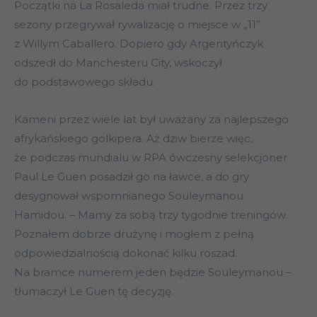
Początki na La Rosaleda miał trudne. Przez trzy
sezony przegrywał rywalizację o miejsce w „11”
z Willym Caballero. Dopiero gdy Argentyńczyk
odszedł do Manchesteru City, wskoczył
do podstawowego składu.
Kameni przez wiele lat był uważany za najlepszego
afrykańskiego golkipera. Aż dziw bierze więc,
że podczas mundialu w RPA ówczesny selekcjoner
Paul Le Guen posadził go na ławce, a do gry
desygnował wspomnianego Souleymanou
Hamidou. – Mamy za sobą trzy tygodnie treningów.
Poznałem dobrze drużynę i mogłem z pełną
odpowiedzialnością dokonać kilku roszad.
Na bramce numerem jeden będzie Souleymanou –
tłumaczył Le Guen tę decyzję.