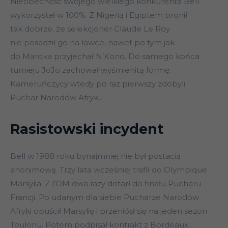
Nieobecność swojego wielkiego konkurenta Bell
wykorzystał w 100%. Z Nigerią i Egiptem bronił
tak dobrze, że selekcjoner Claude Le Roy
nie posadził go na ławce, nawet po tym jak
do Maroka przyjechał N’Kono. Do samego końca
turnieju JoJo zachował wyśmienitą formę.
Kameruńczycy wtedy po raz pierwszy zdobyli
Puchar Narodów Afryki.
Rasistowski incydent
Bell w 1988 roku bynajmniej nie był postacią
anonimową. Trzy lata wcześniej trafił do Olympique
Marsylia. Z l’OM dwa razy dotarł do finału Pucharu
Francji. Po udanym dla siebie Pucharze Narodów
Afryki opuścił Marsylię i przeniósł się na jeden sezon
Toulonu. Potem podpisał kontrakt z Bordeaux.