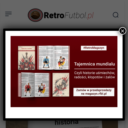
×
SPORTOWA HISTORIA
Kameruńskich bramkarzy
trudne przypadki