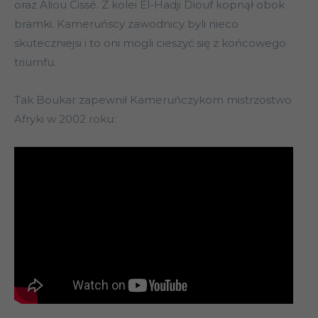
oraz Aliou Cissé. Z kolei El-Hadji Diouf kopnął obok
bramki. Kameruńscy zawodnicy byli nieco
skuteczniejsi i to oni mogli cieszyć się z końcowego
triumfu.
Tak Boukar zapewnił Kameruńczykom mistrzostwo
Afryki w 2002 roku: