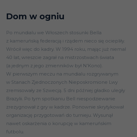
Dom w ogniu
Po mundialu we Włoszech stosunki Bella
z kameruńską federacją i rządem nieco się ociepliły.
Wrócił więc do kadry. W 1994 roku, mając już niemal
40 lat, wreszcie zagrał na mistrzostwach świata
(a jednym z jego zmienników był N’Kono).
W pierwszym meczu na mundialu rozgrywanym
w Stanach Zjednoczonych Nieposkromione Lwy
zremisowały ze Szwecją. 5 dni później gładko uległy
Brazylii. Po tym spotkaniu Bell niespodziewanie
zrezygnował z gry w kadrze. Ponownie skrytykował
organizację przygotowań do turnieju. Wysunął
nawet oskarżenia o korupcję w kameruńskim
futbolu.