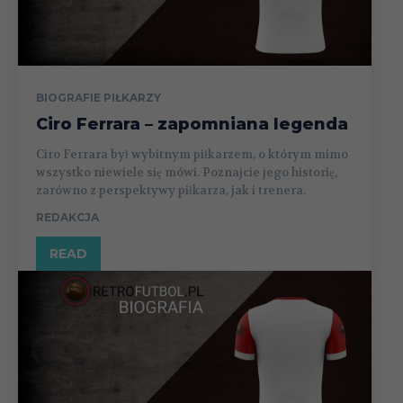
BIOGRAFIE PIŁKARZY
Ciro Ferrara – zapomniana legenda
Ciro Ferrara był wybitnym piłkarzem, o którym mimo
wszystko niewiele się mówi. Poznajcie jego historię,
zarówno z perspektywy piłkarza, jak i trenera.
REDAKCJA
READ