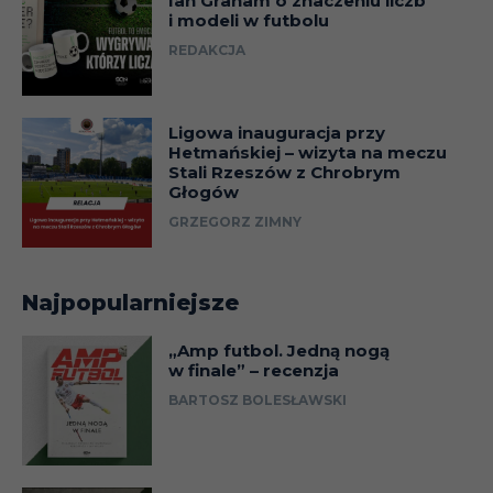
Ian Graham o znaczeniu liczb
i modeli w futbolu
REDAKCJA
Ligowa inauguracja przy
Hetmańskiej – wizyta na meczu
Stali Rzeszów z Chrobrym
Głogów
GRZEGORZ ZIMNY
Najpopularniejsze
„Amp futbol. Jedną nogą
w finale” – recenzja
BARTOSZ BOLESŁAWSKI