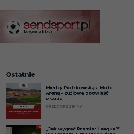
Ostatnie
Między Piotrkowską a Moto
Areną – żużlowa opowieść
o Łodzi
GRZEGORZ ZIMNY
„Jak wygrać Premier League?”.