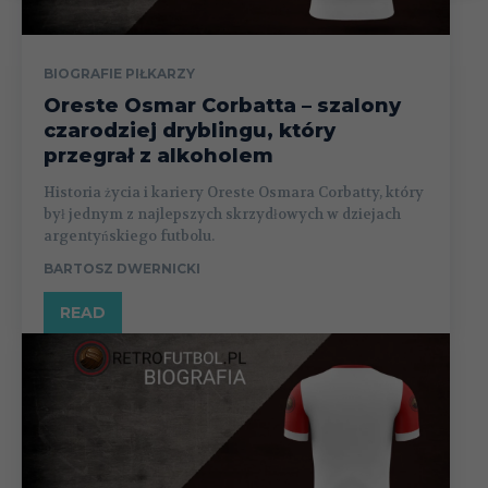
BIOGRAFIE PIŁKARZY
Oreste Osmar Corbatta – szalony
czarodziej dryblingu, który
przegrał z alkoholem
Historia życia i kariery Oreste Osmara Corbatty, który
był jednym z najlepszych skrzydłowych w dziejach
argentyńskiego futbolu.
BARTOSZ DWERNICKI
READ