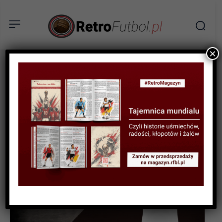
×
Maradona
Tag: