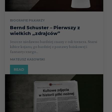
BIOGRAFIE PIŁKARZY
Bernd Schuster – Pierwszy z
wielkich „zdrajców”
Jeszcze niedawno bardziej znany z roli trenera. Starsi
kibice kojarzą go bardziej z postawy boiskowej i
fantastycznego...
MATEUSZ KASOWSKI
READ