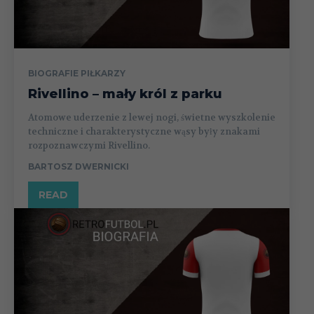
BIOGRAFIE PIŁKARZY
Rivellino – mały król z parku
Atomowe uderzenie z lewej nogi, świetne wyszkolenie
techniczne i charakterystyczne wąsy były znakami
rozpoznawczymi Rivellino.
BARTOSZ DWERNICKI
READ