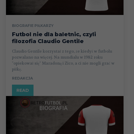
BIOGRAFIE PIŁKARZY
Futbol nie dla baletnic, czyli
filozofia Claudio Gentile
Claudio Gentile korzystał z tego, że kiedyś w futbolu
pozwalano na więcej. Na mundialu w 1982 roku
"opiekował się" Maradoną i Zico, a ci nie mogli grać w
piłkę.
REDAKCJA
READ