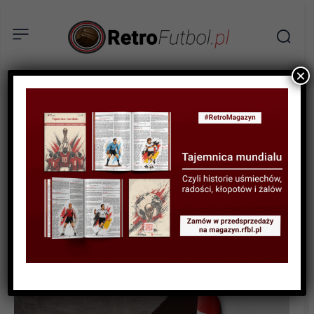
×
BIOGRAFIE PIŁKARZY
Futbol nie dla baletnic, czyli
filozofia Claudio Gentile