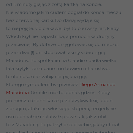
od 1. minuty grając z żółtą kartką na koncie.
Nie wiadomo jakim cudem dograł do końca meczu
bez czerwonej kartki. Do dzisiaj wydaje się
to niepojęte. Co ciekawe, był to pierwszy raz, kiedy
Włoch krył nie napastnika, a pomocnika drużyny
przeciwnej. By dobrze przygotować się do meczu,
przez dwa (!) dni studiował taśmy video z grą
Maradony. Po spotkaniu na Claudio spadła wielka
fala krytyki, zarzucano mu bowiem chamstwo,
brutalność oraz zabijanie piękna gry,
którego symbolem był przecież
Diego Armando
Maradona
. Gentile miał to jednak gdzieś. Kiedy
po meczu dziennikarze przekrzykiwali się jeden
z drugim, atakując włoskiego stopera, ten jedynie
uśmiechnął się i załatwił sprawę tak, jak zrobił
to z Maradoną. Popatrzył przed siebie, jakby chciał
wszystkich zagryźć, po czym wypowiedział jedno