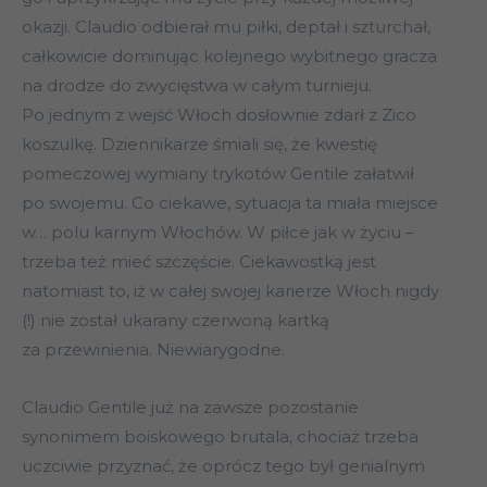
okazji. Claudio odbierał mu piłki, deptał i szturchał,
całkowicie dominując kolejnego wybitnego gracza
na drodze do zwycięstwa w całym turnieju.
Po jednym z wejść Włoch dosłownie zdarł z Zico
koszulkę. Dziennikarze śmiali się, że kwestię
pomeczowej wymiany trykotów Gentile załatwił
po swojemu. Co ciekawe, sytuacja ta miała miejsce
w… polu karnym Włochów. W piłce jak w życiu –
trzeba też mieć szczęście. Ciekawostką jest
natomiast to, iż w całej swojej karierze Włoch nigdy
(!) nie został ukarany czerwoną kartką
za przewinienia. Niewiarygodne.
Claudio Gentile już na zawsze pozostanie
synonimem boiskowego brutala, chociaż trzeba
uczciwie przyznać, że oprócz tego był genialnym