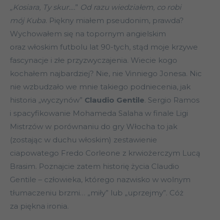
„Kosiara, Ty skur….
”
Od razu wiedziałem, co robi
mój Kuba
. Piękny miałem pseudonim, prawda?
Wychowałem się na topornym angielskim
oraz włoskim futbolu lat 90-tych, stąd moje krzywe
fascynacje i złe przyzwyczajenia. Wiecie kogo
kochałem najbardziej? Nie, nie Vinniego Jonesa. Nic
nie wzbudzało we mnie takiego podniecenia, jak
historia „wyczynów”
Claudio Gentile
. Sergio Ramos
i spacyfikowanie Mohameda Salaha w finale Ligi
Mistrzów w porównaniu do gry Włocha to jak
(zostając w duchu włoskim) zestawienie
ciapowatego Fredo Corleone z krwiożerczym Lucą
Brasim. Poznajcie zatem historię życia Claudio
Gentile – człowieka, którego nazwisko w wolnym
tłumaczeniu brzmi… „miły” lub „uprzejmy”. Cóż
za piękna ironia.