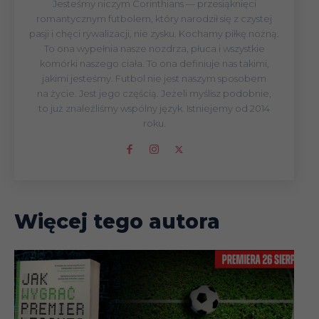
Jesteśmy niczym Corinthians — przesiąknięci
romantycznym futbolem, który narodził się z czystej
pasji i chęci rywalizacji, nie zysku. Kochamy piłkę nożną.
To ona wypełnia nasze nozdrza, płuca i wszystkie
komórki naszego ciała. To ona definiuje nas takimi,
jakimi jesteśmy. Futbol nie jest naszym sposobem
na życie. Jest jego częścią. Jeżeli myślisz podobnie,
to już znaleźliśmy wspólny język. Istniejemy od 2014
roku.
Więcej tego autora