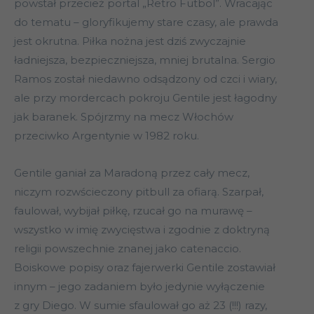
powstał przecież portal „Retro Futbol”. Wracając
do tematu – gloryfikujemy stare czasy, ale prawda
jest okrutna. Piłka nożna jest dziś zwyczajnie
ładniejsza, bezpieczniejsza, mniej brutalna. Sergio
Ramos został niedawno odsądzony od czci i wiary,
ale przy mordercach pokroju Gentile jest łagodny
jak baranek. Spójrzmy na mecz Włochów
przeciwko Argentynie w 1982 roku.
Gentile ganiał za Maradoną przez cały mecz,
niczym rozwścieczony pitbull za ofiarą. Szarpał,
faulował, wybijał piłkę, rzucał go na murawę –
wszystko w imię zwycięstwa i zgodnie z doktryną
religii powszechnie znanej jako catenaccio.
Boiskowe popisy oraz fajerwerki Gentile zostawiał
innym – jego zadaniem było jedynie wyłączenie
z gry Diego. W sumie sfaulował go aż 23 (!!!) razy,