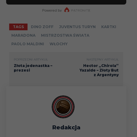
TAGS
DINO ZOFF
JUVENTUS TURYN
KARTKI
MARADONA
MISTRZOSTWA ŚWIATA
PAOLO MALDINI
WŁOCHY
POPRZEDNI ARTYKUŁ
NASTĘPNY ARTYKUŁ
Złota jedenastka –
Hector „Chirola”
prezesi
Yazalde – Złoty But
z Argentyny
Redakcja