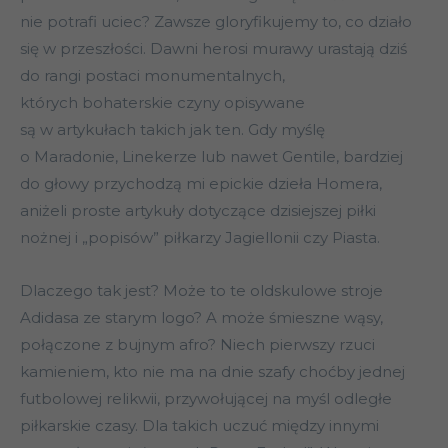
nie potrafi uciec? Zawsze gloryfikujemy to, co działo
się w przeszłości. Dawni herosi murawy urastają dziś
do rangi postaci monumentalnych,
których bohaterskie czyny opisywane
są w artykułach takich jak ten. Gdy myślę
o Maradonie, Linekerze lub nawet Gentile, bardziej
do głowy przychodzą mi epickie dzieła Homera,
aniżeli proste artykuły dotyczące dzisiejszej piłki
nożnej i „popisów” piłkarzy Jagiellonii czy Piasta.
Dlaczego tak jest? Może to te oldskulowe stroje
Adidasa ze starym logo? A może śmieszne wąsy,
połączone z bujnym afro? Niech pierwszy rzuci
kamieniem, kto nie ma na dnie szafy choćby jednej
futbolowej relikwii, przywołującej na myśl odległe
piłkarskie czasy. Dla takich uczuć między innymi