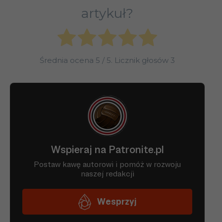
artykuł?
Średnia ocena
5
/ 5. Licznik głosów
3