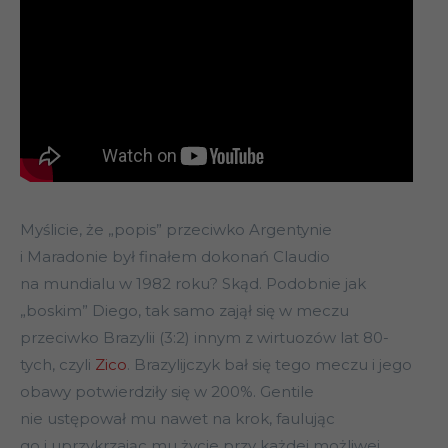
Myślicie, że „popis” przeciwko Argentynie
i Maradonie był finałem dokonań Claudio
na mundialu w 1982 roku? Skąd. Podobnie jak
„boskim” Diego, tak samo zajął się w meczu
przeciwko Brazylii (3:2) innym z wirtuozów lat 80-
tych, czyli
Zico
. Brazylijczyk bał się tego meczu i jego
obawy potwierdziły się w 200%. Gentile
nie ustępował mu nawet na krok, faulując
go i uprzykrzając mu życie przy każdej możliwej