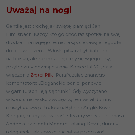
Uważaj na nogi
Gentile jest trochę jak świętej pamięci Jan
Himilsbach. Każdy, kto go choć raz spotkał na swej
drodze, ma na jego temat jakąś ciekawą anegdotę
do opowiedzenia. Włoski piłkarz był diabłem
na boisku, ale zanim zagłębimy się w jego losy,
przytoczmy pewną historię. Koniec lat 70., gala
wręczenia
Złotej Piłki
. Parafrazując znanego
komentatora: „Eleganckie panie, panowie
w garniturach, leją się trunki”. Gdy wyczytano
w końcu nazwisko zwycięzcy, ten wstał dumny
i ruszył po swoje trofeum. Był nim Anglik Kevin
Keegan, znany (wówczas) z fryzury w stylu Thomasa
Andersa z zespołu Modern Talking. Kevin, dumny
i elegancki, jak zawsze zaczął się przeciskać