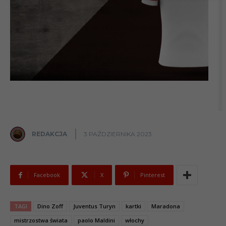
REDAKCJA
3 PAŹDZIERNIKA 2023
Facebook
X
Pinterest
TAGI
Dino Zoff
Juventus Turyn
kartki
Maradona
mistrzostwa świata
paolo Maldini
włochy