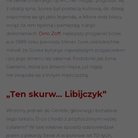
na zawał zmarł jego ojciec, nie mogąc pogodzić się
z utratą syna. Scirea był postacią kultową, do dzisiaj
wspomina się go jako legendę, a kibice oraz bliscy
wciąż za nim tęsknią i pamiętają o jego
dokonaniach.
Dino Zoff
, najlepszy przyjaciel Scirei,
a w 1989 roku pierwszy trener Juve, wielokrotnie
mówił, że Scirea był jego największym przyjacielem
i po jego śmierci się załamał. Podobnie jak żona
Gaetano, która po śmierci męża, już nigdy
nie związała się z innym mężczyzną.
„Ten skurw… Libijczyk”
Wróćmy jednak do Gentile, głównego bohatera
tego tekstu. O co chodzi z przytoczonym wyżej
cytatem? W taki właśnie sposób odpowiedział
jeden z piłkarzy Serie A w połowie lat 70-tych,