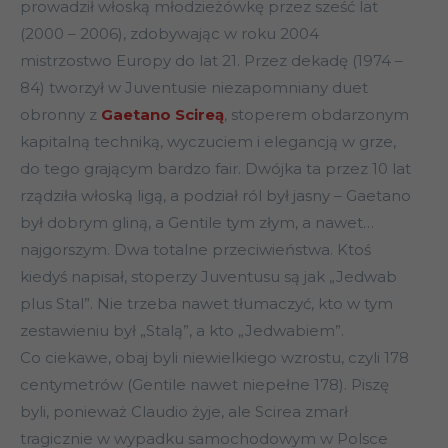
prowadził włoską młodzieżówkę przez sześć lat
(2000 – 2006), zdobywając w roku 2004
mistrzostwo Europy do lat 21. Przez dekadę (1974 –
84) tworzył w Juventusie niezapomniany duet
obronny z
Gaetano Scireą
, stoperem obdarzonym
kapitalną techniką, wyczuciem i elegancją w grze,
do tego grającym bardzo fair. Dwójka ta przez 10 lat
rządziła włoską ligą, a podział ról był jasny – Gaetano
był dobrym gliną, a Gentile tym złym, a nawet…
najgorszym. Dwa totalne przeciwieństwa. Ktoś
kiedyś napisał, stoperzy Juventusu są jak „Jedwab
plus Stal”. Nie trzeba nawet tłumaczyć, kto w tym
zestawieniu był „Stalą”, a kto „Jedwabiem”.
Co ciekawe, obaj byli niewielkiego wzrostu, czyli 178
centymetrów (Gentile nawet niepełne 178). Piszę
byli, ponieważ Claudio żyje, ale Scirea zmarł
tragicznie w wypadku samochodowym w Polsce