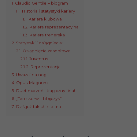
1
Claudio Gentile – biogram
1.1
Historia i statystyki kariery
1.1.1
Kariera klubowa
1.1.2
Kariera reprezentacyjna
1.1.3
Kariera trenerska
2
Statystyki i osiągnięcia:
2.1
Osiągnięcia zespołowe:
2.1.1
Juventus
2.1.2
Reprezentacja:
3
Uważaj na nogi
4
Opus Magnum
5
Duet marzeń i tragiczny finał
6
„Ten skurw… Libijczyk”
7
Dziś już takich nie ma