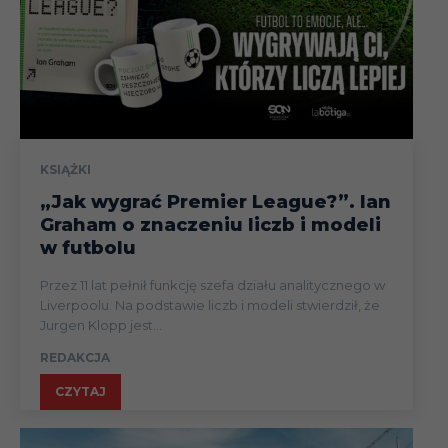
KSIĄŻKI
„Jak wygrać Premier League?”. Ian
Graham o znaczeniu liczb i modeli
w futbolu
Przez 11 lat pełnił funkcję szefa działu analitycznego w
Liverpoolu. Na podstawie liczb i modeli stwierdził, że
Jurgen Klopp jest...
REDAKCJA
CZYTAJ