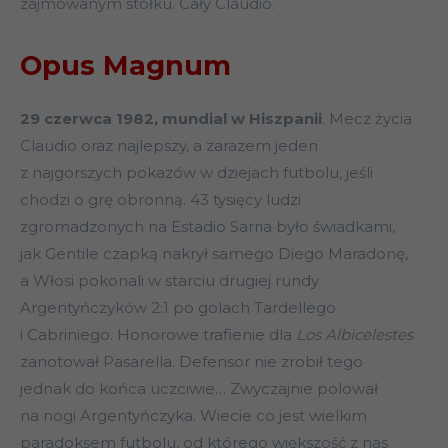
zajmowanym stołku. Cały Claudio.
Opus Magnum
29 czerwca 1982, mundial w Hiszpanii
. Mecz życia
Claudio oraz najlepszy, a zarazem jeden
z najgorszych pokazów w dziejach futbolu, jeśli
chodzi o grę obronną. 43 tysięcy ludzi
zgromadzonych na Estadio Sarria było świadkami,
jak Gentile czapką nakrył samego Diego Maradonę,
a Włosi pokonali w starciu drugiej rundy
Argentyńczyków 2:1 po golach Tardellego
i Cabriniego. Honorowe trafienie dla
Los Albicelestes
zanotował Pasarella. Defensor nie zrobił tego
jednak do końca uczciwie… Zwyczajnie polował
na nogi Argentyńczyka. Wiecie co jest wielkim
paradoksem futbolu, od którego większość z nas