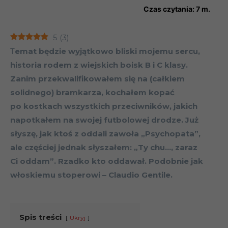
Czas czytania:
7
m.
5
(
3
)
T
emat będzie wyjątkowo bliski mojemu sercu,
historia rodem z wiejskich boisk B i C klasy.
Zanim przekwalifikowałem się na (całkiem
solidnego) bramkarza, kochałem kopać
po kostkach wszystkich przeciwników, jakich
napotkałem na swojej futbolowej drodze. Już
słyszę, jak ktoś z oddali zawoła „Psychopata”,
ale częściej jednak słyszałem: „Ty chu…, zaraz
Ci oddam”. Rzadko kto oddawał. Podobnie jak
włoskiemu stoperowi – Claudio Gentile.
Spis treści
Ukryj