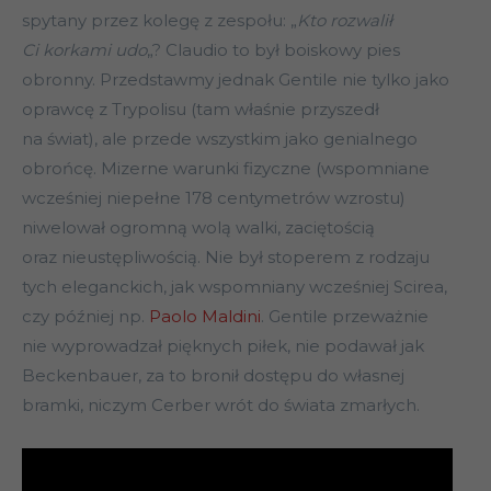
spytany przez kolegę z zespołu: „
Kto rozwalił
Ci korkami udo
„? Claudio to był boiskowy pies
obronny. Przedstawmy jednak Gentile nie tylko jako
oprawcę z Trypolisu (tam właśnie przyszedł
na świat), ale przede wszystkim jako genialnego
obrońcę. Mizerne warunki fizyczne (wspomniane
wcześniej niepełne 178 centymetrów wzrostu)
niwelował ogromną wolą walki, zaciętością
oraz nieustępliwością. Nie był stoperem z rodzaju
tych eleganckich, jak wspomniany wcześniej Scirea,
czy później np.
Paolo Maldini
. Gentile przeważnie
nie wyprowadzał pięknych piłek, nie podawał jak
Beckenbauer, za to bronił dostępu do własnej
bramki, niczym Cerber wrót do świata zmarłych.