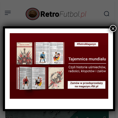
×
BIOGRAFIE PIŁKARZY
RETROFUTBOL EKSTRA
RANKINGI
Top 15 najlepszych
azjatyckich piłkarzy w
historii