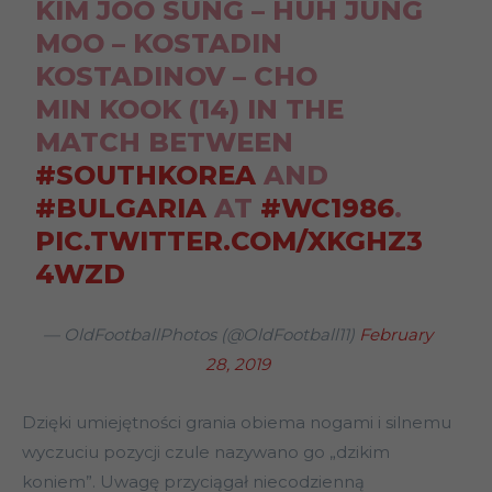
KIM JOO SUNG – HUH JUNG
MOO – KOSTADIN
KOSTADINOV – CHO
MIN KOOK (14) IN THE
MATCH BETWEEN
#SOUTHKOREA
AND
#BULGARIA
AT
#WC1986
.
PIC.TWITTER.COM/XKGHZ3
4WZD
— OldFootballPhotos (@OldFootball11)
February
28, 2019
Dzięki umiejętności grania obiema nogami i silnemu
wyczuciu pozycji czule nazywano go „dzikim
koniem”. Uwagę przyciągał niecodzienną