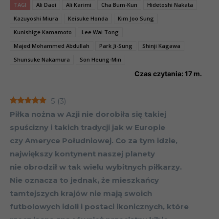
TAGI
Ali Daei
Ali Karimi
Cha Bum-Kun
Hidetoshi Nakata
Kazuyoshi Miura
Keisuke Honda
Kim Joo Sung
Kunishige Kamamoto
Lee Wai Tong
Majed Mohammed Abdullah
Park Ji-Sung
Shinji Kagawa
Shunsuke Nakamura
Son Heung-Min
Czas czytania:
17
m.
5
(
3
)
Piłka nożna w Azji nie dorobiła się takiej
spuścizny i takich tradycji jak w Europie
czy Ameryce Południowej. Co za tym idzie,
największy kontynent naszej planety
nie obrodził w tak wielu wybitnych piłkarzy.
Nie oznacza to jednak, że mieszkańcy
tamtejszych krajów nie mają swoich
futbolowych idoli i postaci ikonicznych, które