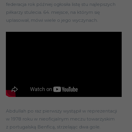
federacja rok później ogłosiła listę stu najlepszych
piłkarzy stulecia. 64. miejsce, na którym się
uplasował, mówi wiele o jego wyczynach.
Abdullah po raz pierwszy wystąpił w reprezentacji
w 1978 roku w nieoficjalnym meczu towarzyskim
z portugalską Benficą, strzelając dwa gole.