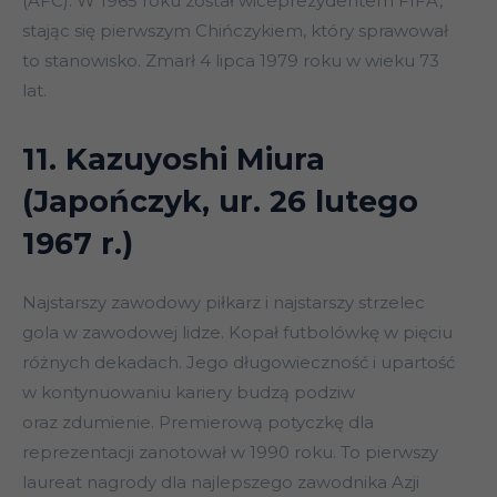
(AFC). W 1965 roku został wiceprezydentem FIFA,
stając się pierwszym Chińczykiem, który sprawował
to stanowisko. Zmarł 4 lipca 1979 roku w wieku 73
lat.
11. Kazuyoshi Miura
(Japończyk, ur. 26 lutego
1967 r.)
Najstarszy zawodowy piłkarz i najstarszy strzelec
gola w zawodowej lidze. Kopał futbolówkę w pięciu
różnych dekadach. Jego długowieczność i upartość
w kontynuowaniu kariery budzą podziw
oraz zdumienie. Premierową potyczkę dla
reprezentacji zanotował w 1990 roku. To pierwszy
laureat nagrody dla najlepszego zawodnika Azji