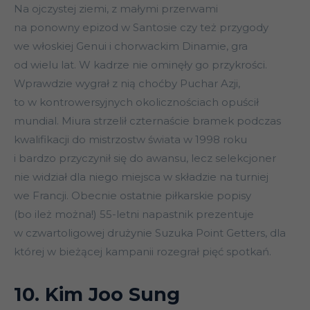
Na ojczystej ziemi, z małymi przerwami
na ponowny epizod w Santosie czy też przygody
we włoskiej Genui i chorwackim Dinamie, gra
od wielu lat. W kadrze nie ominęły go przykrości.
Wprawdzie wygrał z nią choćby Puchar Azji,
to w kontrowersyjnych okolicznościach opuścił
mundial. Miura strzelił czternaście bramek podczas
kwalifikacji do mistrzostw świata w 1998 roku
i bardzo przyczynił się do awansu, lecz selekcjoner
nie widział dla niego miejsca w składzie na turniej
we Francji. Obecnie ostatnie piłkarskie popisy
(bo ileż można!) 55-letni napastnik prezentuje
w czwartoligowej drużynie Suzuka Point Getters, dla
której w bieżącej kampanii rozegrał pięć spotkań.
10. Kim Joo Sung