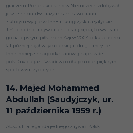
graczem. Poza sukcesami w Niemczech zdobywał
jeszcze m.in. dwa razy mistrzostwo Iranu,
z którym wygrał w 1998 roku igrzyska azjatyckie.
Jeśli chodzi o indywidualne osiągnięcia, to wybrano
go najlepszym piłkarzem Azji w 2004 roku, a osiem
lat później zajął w tym rankingu drugie miejsce.
Inne, mniejsze nagrody stanowią naprawdę
pokaźny bagaż i świadczą o długim oraz pięknym
sportowym życiorysie.
14. Majed Mohammed
Abdullah (Saudyjczyk, ur.
11 października 1959 r.)
Absolutna legenda jednego z rywali Polski