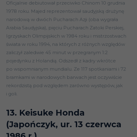
Oficjalnie debiutował przeciwko Chinom 10 grudnia
1978 roku. Majed reprezentował saudyjską drużynę
narodową w dwóch Pucharach Azji (oba wygrała
Arabia Saudyjska), pięciu Pucharach Zatoki Perskiej,
Igrzyskach Olimpijskich w 1984 roku i mistrzostwach
świata w roku 1994, na których z różnych względów
zaliczył zaledwie 45 minut w przegranym 1:2
pojedynku z Holandią. Odszedł z kadry wkrótce
po wspomnianym mundialu. Ze 117 spotkaniami i 72
bramkami w narodowych barwach jest oczywiście
rekordzistą pod względem zarówno występów, jak
i goli.
13. Keisuke Honda
(Japończyk, ur. 13 czerwca
1986 r.)