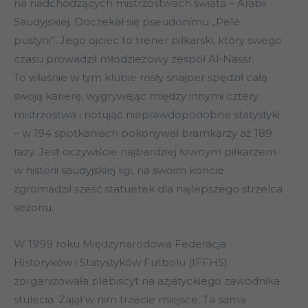
na nadchodzących mistrzostwach świata – Arabii
Saudyjskiej. Doczekał się pseudonimu „Pelé
pustyni”. Jego ojciec to trener piłkarski, który swego
czasu prowadził młodzieżowy zespół Al-Nassr.
To właśnie w tym klubie rosły snajper spędził całą
swoją karierę, wygrywając między innymi cztery
mistrzostwa i notując nieprawdopodobne statystyki
– w 194 spotkaniach pokonywał bramkarzy aż 189
razy. Jest oczywiście najbardziej łownym piłkarzem
w historii saudyjskiej ligi, na swoim koncie
zgromadził sześć statuetek dla najlepszego strzelca
sezonu.
W 1999 roku Międzynarodowa Federacja
Historyków i Statystyków Futbolu (IFFHS)
zorganizowała plebiscyt na azjatyckiego zawodnika
stulecia. Zajął w nim trzecie miejsce. Ta sama