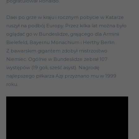
pogratulował Ronaldo.
Daei po grze w kraju i rocznym pobycie w Katarze
ruszył na podbój Europy. Przez kilka lat można było
oglądać go w Bundeslidze, grającego dla Arminii
Bielefeld, Bayernu Monachium i Herthy Berlin.
Z bawarskim gigantem zdobył mistrzostwo
Niemiec. Ogólnie w Bundeslidze zebrał 107
występów (19 goli, sześć asyst). Nagrodę
najlepszego piłkarza Azji przyznano mu w 1999
roku.