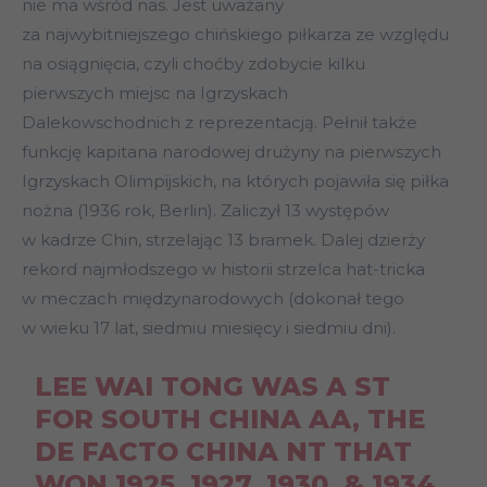
nie ma wśród nas. Jest uważany
za najwybitniejszego chińskiego piłkarza ze względu
na osiągnięcia, czyli choćby zdobycie kilku
pierwszych miejsc na Igrzyskach
Dalekowschodnich z reprezentacją. Pełnił także
funkcję kapitana narodowej drużyny na pierwszych
Igrzyskach Olimpijskich, na których pojawiła się piłka
nożna (1936 rok, Berlin). Zaliczył 13 występów
w kadrze Chin, strzelając 13 bramek. Dalej dzierży
rekord najmłodszego w historii strzelca hat-tricka
w meczach międzynarodowych (dokonał tego
w wieku 17 lat, siedmiu miesięcy i siedmiu dni).
LEE WAI TONG WAS A ST
FOR SOUTH CHINA AA, THE
DE FACTO CHINA NT THAT
WON 1925, 1927, 1930, & 1934