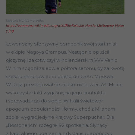
Keisuke Honda – źródło:
https://commons.wikimedia.org/wiki/File:Keisuke_Honda_Melbourne_Victor
y.jpg
Lewonożny ofensywny pomocnik swój start miał
w ekipie Nagoya Grampus. Następnie opuścił
ojczyznę i zakotwiczył w holenderskim VVV Venlo.
W nim spędził zaledwie półtora sezonu, by za kwotę
sześciu milionów euro odejść do CSKA Moskwa.
W Rosji prezentował się znakomicie, więc AC Milan
wykorzystał fakt wygaśnięcia jego kontraktu
i sprowadził go do siebie. W Italii świętował
apogeum popularności i formy, choć z Milanem
zdołał wygrać jedynie krajowy Superpuchar. Dla
„Rossonerich” rozegrał 92 spotkania. Słynący
z kapitalnego uderzenia z dystansu Japończyk