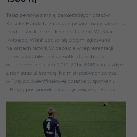
Teraz persona z mniej zamierzchłych czasów.
Keisuke Honda to zapewne piłkarz znany każdemu
bardziej wnikliwemu kibicowi futbolu. W „Kraju
Kwitnącej Wiśni” zapisał się złotymi zgłoskami
na kartach historii. W debiucie w reprezentacji
przeciwko Chile trafił do siatki. Uczestniczył
w trzech mundialach (2010, 2014, 2018) i na każdym
z nich strzelał bramkę. Na mistrzostwach świata
w Rosji po ćwierćfinałowej porażce w spotkaniu
z Belgią postanowił zakończyć związek z kadrą.