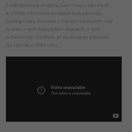
z młodzieżową drużyną Juventusu z São Paulo,
a w 1986 roku Miura podpisał swój pierwszy
profesjonalny kontrakt z wielkim Santosem. Grał
w kilku innych brazylijskich klubach, w tym
w Palmeiras i Coritibie, aż do swojego powrotu
do Japonii w 1990 roku.