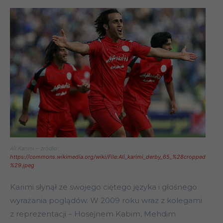
Ali Karimi – źródło:
https://commons.wikimedia.org/wiki/File:Ali_karimi_derby_65_%28cropped
%29.jpeg
Karimi słynął ze swojego ciętego języka i głośnego
wyrażania poglądów. W 2009 roku wraz z kolegami
z reprezentacji – Hosejnem Kabim, Mehdim