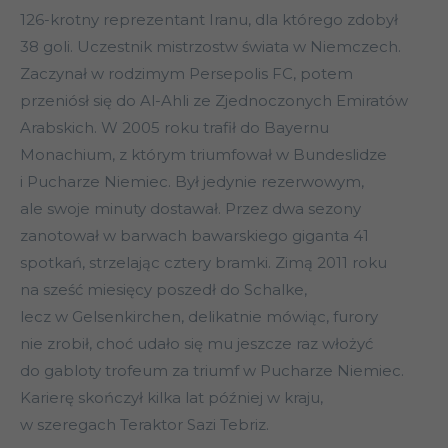
126-krotny reprezentant Iranu, dla którego zdobył
38 goli. Uczestnik mistrzostw świata w Niemczech.
Zaczynał w rodzimym Persepolis FC, potem
przeniósł się do Al-Ahli ze Zjednoczonych Emiratów
Arabskich. W 2005 roku trafił do Bayernu
Monachium, z którym triumfował w Bundeslidze
i Pucharze Niemiec. Był jedynie rezerwowym,
ale swoje minuty dostawał. Przez dwa sezony
zanotował w barwach bawarskiego giganta 41
spotkań, strzelając cztery bramki. Zimą 2011 roku
na sześć miesięcy poszedł do Schalke,
lecz w Gelsenkirchen, delikatnie mówiąc, furory
nie zrobił, choć udało się mu jeszcze raz włożyć
do gabloty trofeum za triumf w Pucharze Niemiec.
Karierę skończył kilka lat później w kraju,
w szeregach Teraktor Sazi Tebriz.