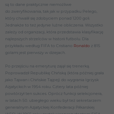
są to dane praktycznie niemożliwe
do zweryfikowania, tak jak w przypadku Pelego,
który chwalił się zdobyciem ponad 1200 goli.
Jednakże to też jedynie luźne obliczenia. Wszystko
zależy od organizacji, która przedstawia klasyfikację
najlepszych strzelców w historii futbolu. Dla
przykładu według FIFA to Cristiano
Ronaldo
z 815
golami jest pierwszy w dziejach.
Po przejściu na emeryturę zajął się trenerką.
Poprowadził Republikę Chińską (która później grała
jako Tajwan i Chińskie Tajpej) do wygrania Igrzysk
Azjatyckich w 1954 roku. Cztery lata później
powtórzył ten sukces. Oprócz funkcji selekcjonera,
w latach 50. ubiegłego wieku był też sekretarzem
generalnym Azjatyckiej Konfederacji Piłkarskiej