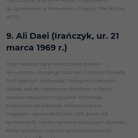
roku uzyskał tytuł FIFA Master i mianowano
go dyrektorem w Koreańskim Związku Piłki Nożnej
(KFA).
9. Ali Daei (Irańczyk, ur. 21
marca 1969 r.)
Jego nadzwyczajny rekord pobił dopiero
we wrześniu ubiegłego roku sam Cristiano Ronaldo.
Portugalczyk, zdobywając dwa gole przeciwko
Islandii, stał się najlepszym strzelcem w historii
reprezentacyjnych rozgrywek. Wcześniej
przez wiele lat pierwsze miejsce pod tym
względem zajmował Ali Daei (109 goli w 149
spotkaniach). Irański napastnik o bogatym dorobku,
który na jednym z portali społecznościowych