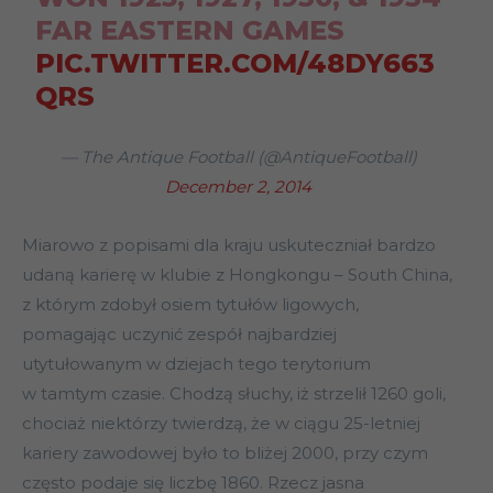
FAR EASTERN GAMES
PIC.TWITTER.COM/48DY663
QRS
— The Antique Football (@AntiqueFootball)
December 2, 2014
Miarowo z popisami dla kraju uskuteczniał bardzo
udaną karierę w klubie z Hongkongu – South China,
z którym zdobył osiem tytułów ligowych,
pomagając uczynić zespół najbardziej
utytułowanym w dziejach tego terytorium
w tamtym czasie. Chodzą słuchy, iż strzelił 1260 goli,
chociaż niektórzy twierdzą, że w ciągu 25-letniej
kariery zawodowej było to bliżej 2000, przy czym
często podaje się liczbę 1860. Rzecz jasna