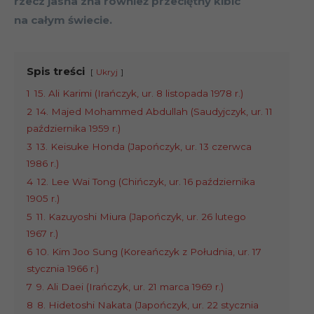
rzecz jasna zna również przeciętny kibic
na całym świecie.
Spis treści
Ukryj
1
15. Ali Karimi (Irańczyk, ur. 8 listopada 1978 r.)
2
14. Majed Mohammed Abdullah (Saudyjczyk, ur. 11
października 1959 r.)
3
13. Keisuke Honda (Japończyk, ur. 13 czerwca
1986 r.)
4
12. Lee Wai Tong (Chińczyk, ur. 16 października
1905 r.)
5
11. Kazuyoshi Miura (Japończyk, ur. 26 lutego
1967 r.)
6
10. Kim Joo Sung (Koreańczyk z Południa, ur. 17
stycznia 1966 r.)
7
9. Ali Daei (Irańczyk, ur. 21 marca 1969 r.)
8
8. Hidetoshi Nakata (Japończyk, ur. 22 stycznia