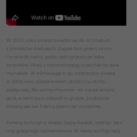
W 2002 roku przeprowadził się do Al-Shabab
z Emiratów Arabskich. Zagrał tam jeden sezon
i wrócił do Iranu, gdzie zaliczył jeszcze kilka
zespołów. Wraz z reprezentacją pojechał na dwa
mundiale. W eliminacjach do mistrzostw świata
w 2006 roku został królem strzelców strefy
azjatyckiej. Na samej imprezie nie zdołał strzelić
gola, a Irańczycy odpadli w grupie, podobnie
zresztą jak we Francji osiem lat wcześniej.
Karierę kończył w ekipie Saipa Karadż, pełniąc tam
rolę grającego szkoleniowca. W takiej konfiguracji