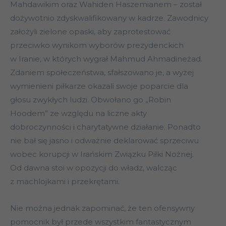
Mahdawikim oraz Wahiden Haszemianem – został
dożywotnio zdyskwalifikowany w kadrze. Zawodnicy
założyli zielone opaski, aby zaprotestować
przeciwko wynikom wyborów prezydenckich
w Iranie, w których wygrał Mahmud Ahmadineżad.
Zdaniem społeczeństwa, sfałszowano je, a wyżej
wymienieni piłkarze okazali swoje poparcie dla
głosu zwykłych ludzi. Obwołano go „Robin
Hoodem” ze względu na liczne akty
dobroczynności i charytatywne działanie. Ponadto
nie bał się jasno i odważnie deklarować sprzeciwu
wobec korupcji w Irańskim Związku Piłki Nożnej.
Od dawna stoi w opozycji do władz, walcząc
z machlojkami i przekrętami.
Nie można jednak zapominać, że ten ofensywny
pomocnik był przede wszystkim fantastycznym