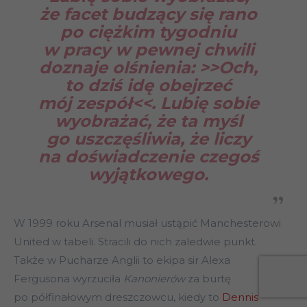
że facet budzący się rano
po ciężkim tygodniu
w pracy w pewnej chwili
doznaje olśnienia: >>Och,
to dziś idę obejrzeć
mój zespół<<. Lubię sobie
wyobrażać, że ta myśl
go uszczęśliwia, że liczy
na doświadczenie czegoś
wyjątkowego.
W 1999 roku Arsenal musiał ustąpić Manchesterowi
United w tabeli. Stracili do nich zaledwie punkt.
Także w Pucharze Anglii to ekipa sir Alexa
Fergusona wyrzuciła
Kanonierów
za burtę
po półfinałowym dreszczowcu, kiedy to
Dennis