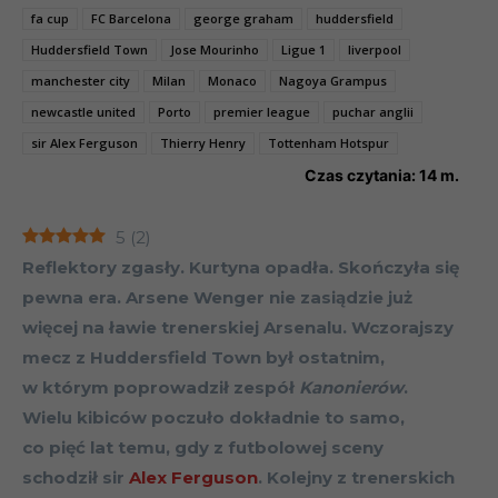
fa cup
FC Barcelona
george graham
huddersfield
Huddersfield Town
Jose Mourinho
Ligue 1
liverpool
manchester city
Milan
Monaco
Nagoya Grampus
newcastle united
Porto
premier league
puchar anglii
sir Alex Ferguson
Thierry Henry
Tottenham Hotspur
Czas czytania:
14
m.
5
(
2
)
Reflektory zgasły. Kurtyna opadła. Skończyła się
pewna era. Arsene Wenger nie zasiądzie już
więcej na ławie trenerskiej Arsenalu. Wczorajszy
mecz z Huddersfield Town był ostatnim,
w którym poprowadził zespół
Kanonierów
.
Wielu kibiców poczuło dokładnie to samo,
co pięć lat temu, gdy z futbolowej sceny
schodził sir
Alex Ferguson
. Kolejny z trenerskich