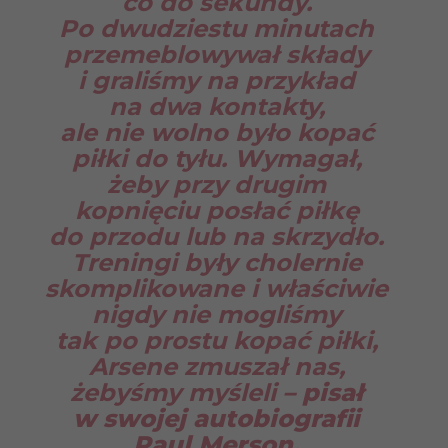
co do sekundy.
Po dwudziestu minutach
przemeblowywał składy
i graliśmy na przykład
na dwa kontakty,
ale nie wolno było kopać
piłki do tyłu. Wymagał,
żeby przy drugim
kopnięciu posłać piłkę
do przodu lub na skrzydło.
Treningi były cholernie
skomplikowane i właściwie
nigdy nie mogliśmy
tak po prostu kopać piłki,
Arsene zmuszał nas,
żebyśmy myśleli
– pisał
w swojej autobiografii
Paul Merson.