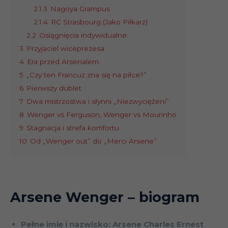
2.1.3
Nagoya Grampus
2.1.4
RC Strasbourg (Jako Piłkarz)
2.2
Osiągnięcia indywidualne:
3
Przyjaciel wiceprezesa
4
Era przed Arsenalem
5
„Czy ten Francuz zna się na piłce?”
6
Pierwszy dublet
7
Dwa mistrzostwa i słynni „Niezwyciężeni”
8
Wenger vs Ferguson, Wenger vs Mourinho
9
Stagnacja i strefa komfortu
10
Od „Wenger out” do „Merci Arsene”
Arsene Wenger
– biogram
Pełne imię i nazwisko: Arsene Charles Ernest