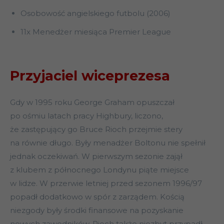
Osobowość angielskiego futbolu (2006)
11x Menedżer miesiąca Premier League
Przyjaciel wiceprezesa
Gdy w 1995 roku George Graham opuszczał
po ośmiu latach pracy Highbury, liczono,
że zastępujący go Bruce Rioch przejmie stery
na równie długo. Były menadżer Boltonu nie spełnił
jednak oczekiwań. W pierwszym sezonie zajął
z klubem z północnego Londynu piąte miejsce
w lidze. W przerwie letniej przed sezonem 1996/97
popadł dodatkowo w spór z zarządem. Kością
niezgody były środki finansowe na pozyskanie
nowych zawodników. Rioch także niezbyt przypadł