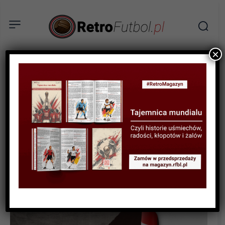
×
BIOGRAFIE PIŁKARZY
Arsene Wenger – dwie
dekady profesora