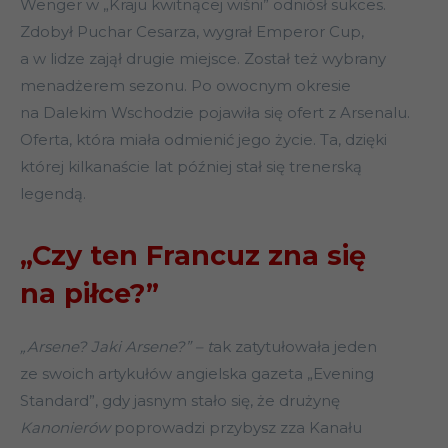
Wenger w „Kraju kwitnącej wiśni” odniósł sukces.
Zdobył Puchar Cesarza, wygrał Emperor Cup,
a w lidze zajął drugie miejsce. Został też wybrany
menadżerem sezonu. Po owocnym okresie
na Dalekim Wschodzie pojawiła się ofert z Arsenalu.
Oferta, która miała odmienić jego życie. Ta, dzięki
której kilkanaście lat później stał się trenerską
legendą.
„Czy ten Francuz zna się
na piłce?”
„Arsene? Jaki Arsene?” – t
ak zatytułowała jeden
ze swoich artykułów angielska gazeta „Evening
Standard”, gdy jasnym stało się, że drużynę
Kanonierów
poprowadzi przybysz zza Kanału