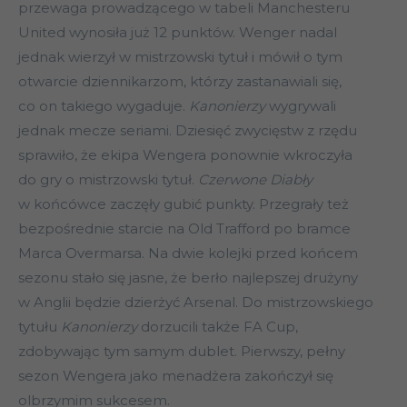
przewaga prowadzącego w tabeli Manchesteru
United wynosiła już 12 punktów. Wenger nadal
jednak wierzył w mistrzowski tytuł i mówił o tym
otwarcie dziennikarzom, którzy zastanawiali się,
co on takiego wygaduje.
Kanonierzy
wygrywali
jednak mecze seriami. Dziesięć zwycięstw z rzędu
sprawiło, że ekipa Wengera ponownie wkroczyła
do gry o mistrzowski tytuł.
Czerwone Diabły
w końcówce zaczęły gubić punkty. Przegrały też
bezpośrednie starcie na Old Trafford po bramce
Marca Overmarsa. Na dwie kolejki przed końcem
sezonu stało się jasne, że berło najlepszej drużyny
w Anglii będzie dzierżyć Arsenal. Do mistrzowskiego
tytułu
Kanonierzy
dorzucili także FA Cup,
zdobywając tym samym dublet. Pierwszy, pełny
sezon Wengera jako menadżera zakończył się
olbrzymim sukcesem.