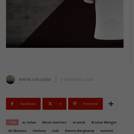
RAFAŁ GAŁĄZKA
3 WRZEŚNIA 2023
Facebook
X
Pinterest
TAGI
ac milan
Alexis Sanchez
arsenal
Arsene Wenger
AS Monaco
Chelsea
Cole
Dennis Bergkamp
everton