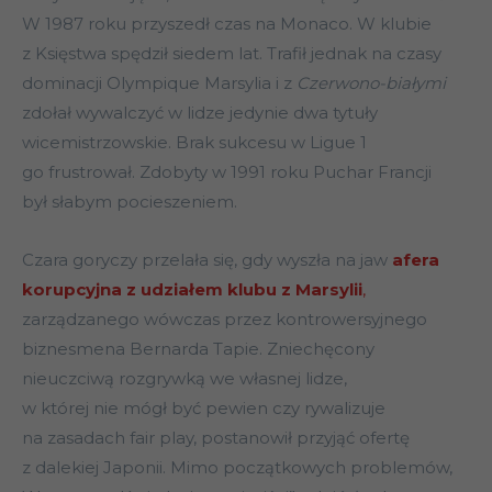
W 1987 roku przyszedł czas na Monaco. W klubie
z Księstwa spędził siedem lat. Trafił jednak na czasy
dominacji Olympique Marsylia i z
Czerwono-białymi
zdołał wywalczyć w lidze jedynie dwa tytuły
wicemistrzowskie. Brak sukcesu w Ligue 1
go frustrował. Zdobyty w 1991 roku Puchar Francji
był słabym pocieszeniem.
Czara goryczy przelała się, gdy wyszła na jaw
afera
korupcyjna z udziałem klubu z Marsylii
,
zarządzanego wówczas przez kontrowersyjnego
biznesmena Bernarda Tapie. Zniechęcony
nieuczciwą rozgrywką we własnej lidze,
w której nie mógł być pewien czy rywalizuje
na zasadach fair play, postanowił przyjąć ofertę
z dalekiej Japonii. Mimo początkowych problemów,