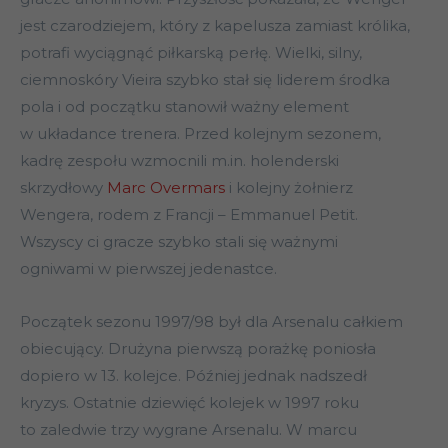
jest czarodziejem, który z kapelusza zamiast królika,
potrafi wyciągnąć piłkarską perłę. Wielki, silny,
ciemnoskóry Vieira szybko stał się liderem środka
pola i od początku stanowił ważny element
w układance trenera. Przed kolejnym sezonem,
kadrę zespołu wzmocnili m.in. holenderski
skrzydłowy
Marc Overmars
i kolejny żołnierz
Wengera, rodem z Francji – Emmanuel Petit.
Wszyscy ci gracze szybko stali się ważnymi
ogniwami w pierwszej jedenastce.
Początek sezonu 1997/98 był dla Arsenalu całkiem
obiecujący. Drużyna pierwszą porażkę poniosła
dopiero w 13. kolejce. Później jednak nadszedł
kryzys. Ostatnie dziewięć kolejek w 1997 roku
to zaledwie trzy wygrane Arsenalu. W marcu