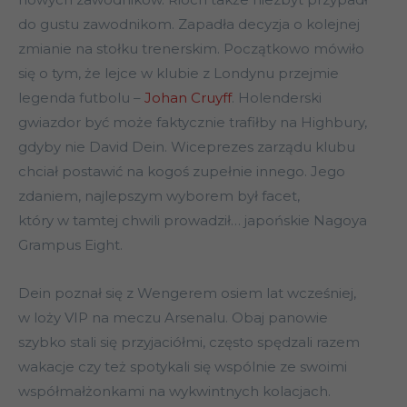
do gustu zawodnikom. Zapadła decyzja o kolejnej
zmianie na stołku trenerskim. Początkowo mówiło
się o tym, że lejce w klubie z Londynu przejmie
legenda futbolu –
Johan Cruyff
. Holenderski
gwiazdor być może faktycznie trafiłby na Highbury,
gdyby nie David Dein. Wiceprezes zarządu klubu
chciał postawić na kogoś zupełnie innego. Jego
zdaniem, najlepszym wyborem był facet,
który w tamtej chwili prowadził… japońskie Nagoya
Grampus Eight.
Dein poznał się z Wengerem osiem lat wcześniej,
w loży VIP na meczu Arsenalu. Obaj panowie
szybko stali się przyjaciółmi, często spędzali razem
wakacje czy też spotykali się wspólnie ze swoimi
współmałżonkami na wykwintnych kolacjach.