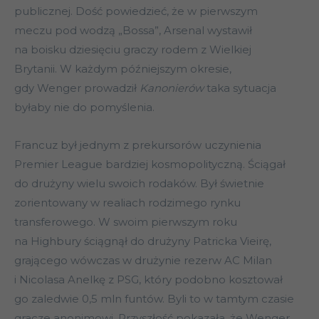
publicznej. Dość powiedzieć, że w pierwszym
meczu pod wodzą „Bossa”, Arsenal wystawił
na boisku dziesięciu graczy rodem z Wielkiej
Brytanii. W każdym późniejszym okresie,
gdy Wenger prowadził
Kanonierów
taka sytuacja
byłaby nie do pomyślenia.
Francuz był jednym z prekursorów uczynienia
Premier League bardziej kosmopolityczną. Ściągał
do drużyny wielu swoich rodaków. Był świetnie
zorientowany w realiach rodzimego rynku
transferowego. W swoim pierwszym roku
na Highbury ściągnął do drużyny Patricka Vieirę,
grającego wówczas w drużynie rezerw AC Milan
i Nicolasa Anelkę z PSG, który podobno kosztował
go zaledwie 0,5 mln funtów. Byli to w tamtym czasie
gracze anonimowi. Przyszłość pokazała, że Wenger