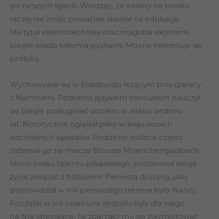
po niższych ligach. Wiedząc, że kariery na boisku
raczej nie zrobi, poważnie stawiał na edukację.
Ma tytuł elektrotechnika oraz magistra ekonomii,
biegle włada kilkoma językami. Mocno interesuje się
polityką.
Wychowywał się w Strasburgu leżącym przy granicy
z Niemcami. Podobno językiem francuskim nauczył
się biegle posługiwać dopiero w wieku siedmiu
lat. Notorycznie oglądał piłkę w kraju swoich
wschodnich sąsiadów. Podobno rodzice często
zabierali go na mecze Borussii Moenchengladbach.
Mimo braku talentu piłkarskiego, postanowił swoje
życie związać z futbolem. Pierwszą drużyną, jaką
poprowadził w roli pierwszego trenera było Nancy.
Początki w roli opiekuna zespołu były dla niego
na tyle stresujące, że zdarzało mu się zwymiotować.