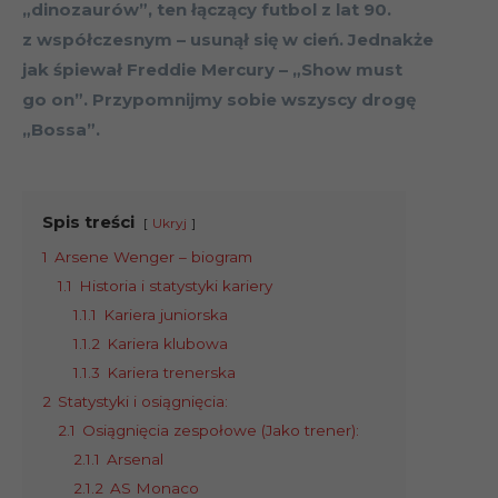
„dinozaurów”, ten łączący futbol z lat 90.
z współczesnym – usunął się w cień. Jednakże
jak śpiewał Freddie Mercury – „Show must
go on”. Przypomnijmy sobie wszyscy drogę
„Bossa”.
Spis treści
Ukryj
1
Arsene Wenger – biogram
1.1
Historia i statystyki kariery
1.1.1
Kariera juniorska
1.1.2
Kariera klubowa
1.1.3
Kariera trenerska
2
Statystyki i osiągnięcia:
2.1
Osiągnięcia zespołowe (Jako trener):
2.1.1
Arsenal
2.1.2
AS Monaco