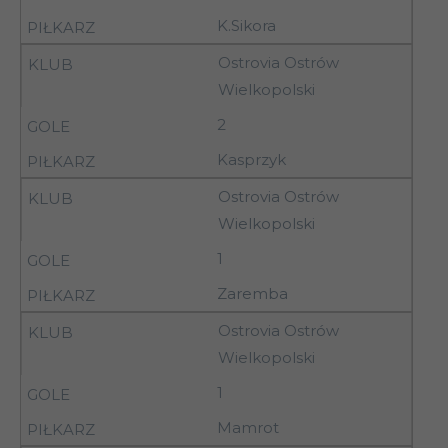
8
Orzeł Łódź
20.09.92
K.Sikora
Ostrovia Ostrów
19-
Petrochemia II
8
Wielkopolski
20.09.92
Płock
2
19-
8
Warta Sieradz
Kasprzyk
20.09.92
Ostrovia Ostrów
Wielkopolski
Włókniarz
9
27.09.92
11.15
1
Pabianice
Zaremba
Włókniarz
9
27.09.92
11.00
Ostrovia Ostrów
Aleksandrów Ł.
Wielkopolski
26-
Ostrovia Ostrów
9
1
27.09.92
Wlkp.
Mamrot
26-
Concordia