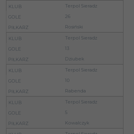
Terpol Sieradz
29-
Stoczniowiec
4
26
30.08.92
Płock
Rosiński
29-
Terpol Sieradz
4
Terpol Sieradz
30.08.92
13
29-
Dziubek
4
Widzew II Łódź
30.08.92
Terpol Sieradz
29-
4
Orzeł Łódź
10
30.08.92
Rabenda
05-
Petrochemia II
5
Terpol Sieradz
06.09.92
Płock
5
05-
5
Warta Sieradz
06.09.92
Kowalczyk
05-
Concordia
Terpol Sieradz