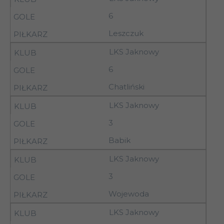
10
03.10.92
16.00
Widzew II Łódź
6
Leszczuk
03-
Stoczniowiec
10
04.10.92
Płock
LKS Jaknowy
6
03-
10
LKS Jankowy
Chatliński
04.10.92
LKS Jaknowy
03-
Pilica Tomaszów
10
3
04.10.92
Maz.
Babik
03-
10
Terpol Sieradz
LKS Jaknowy
04.10.92
3
03-
Petrochemia II
Wojewoda
10
04.10.92
Płock
LKS Jaknowy