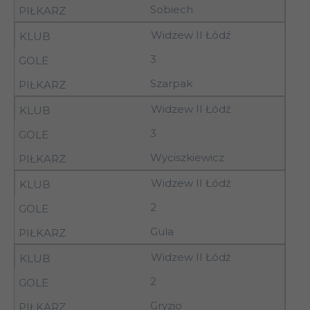
Sobiech
07-
Piotrcovia
15
Widzew II Łódź
08.11.92
Piotrków Tryb.
3
07-
Pilica Tomaszów
15
Szarpak
08.11.92
Maz.
Widzew II Łódź
07-
Stoczniowiec
15
08.11.92
Płock
3
Wyciszkiewicz
16
11.11.92
LKS Jankowy
Widzew II Łódź
2
16
11.11.92
Orzeł Łódź
Gula
Widzew II Łódź
Petrochemia II
16
11.11.92
2
Płock
Gryzio