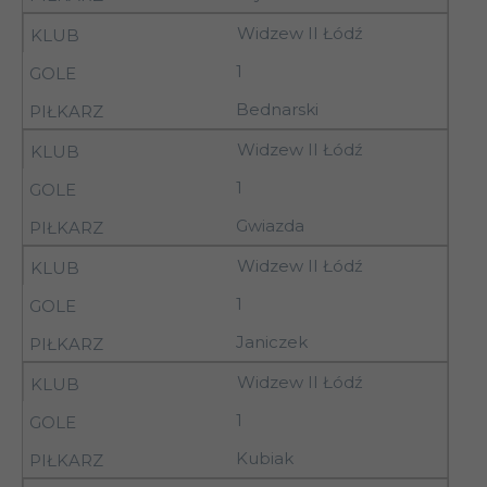
Widzew II Łódź
Włókniarz
16
11.11.92
Aleksandrów Ł.
1
Bednarski
16
11.11.92
Warta Sieradz
Widzew II Łódź
1
Kujawiak
16
11.11.92
Gwiazda
Włocławek
Widzew II Łódź
Concordia
16
11.11.92
1
Piotrków Tryb.
Janiczek
16
11.11.92
Pelikan Łowicz
Widzew II Łódź
16
11.11.92
Widzew II Łódź
1
Kubiak
17
14.11.92
14.00
Terpol Sieradz