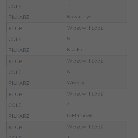
Aleksandrów Ł.
11
31.10-
Kowalczyk
14
Terpol Sieradz
01.11.92
Widzew II Łódź
8
31.10-
Petrochemia II
14
01.11.92
Płock
Kupka
31.10-
Widzew II Łódź
14
LKS Jankowy
01.11.92
6
Wiliński
31.10-
14
Warta Sieradz
01.11.92
Widzew II Łódź
4
31.10-
Concordia
14
D.Matusiak
01.11.92
Piotrków Tryb.
Widzew II Łódź
31.10-
Kujawiak
3