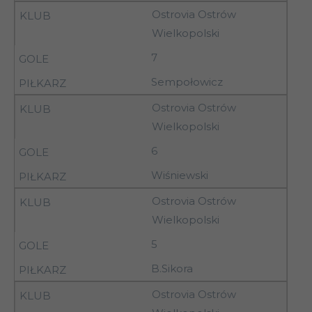
12-
Concordia
Ostrovia Ostrów
7
13.09.92
Piotrków Tryb.
Wielkopolski
12-
Kujawiak
7
7
13.09.92
Włocławek
Sempołowicz
12-
Włókniarz
7
Ostrovia Ostrów
13.09.92
Aleksandrów Ł.
Wielkopolski
12-
7
Wistil Kalisz
6
13.09.92
Wiśniewski
12-
Ostrovia Ostrów
Ostrovia Ostrów
7
13.09.92
Wlkp.
Wielkopolski
5
12-
Mazovia Rawa
7
B.Sikora
13.09.92
Mazowiecka
Ostrovia Ostrów
19-