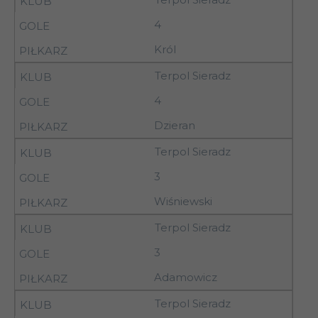
5
06.09.92
Piotrków Tryb.
4
05-
Kujawiak
Król
5
06.09.92
Włocławek
Terpol Sieradz
05-
Włókniarz
5
4
06.09.92
Aleksandrów Ł.
Dzieran
05-
5
Pelikan Łowicz
Terpol Sieradz
06.09.92
3
Wiśniewski
05-
5
Wistil Kalisz
06.09.92
Terpol Sieradz
3
05-
Ostrovia Ostrów
5
Adamowicz
06.09.92
Wlkp.
05-
Terpol Sieradz
Mazovia Rawa
5