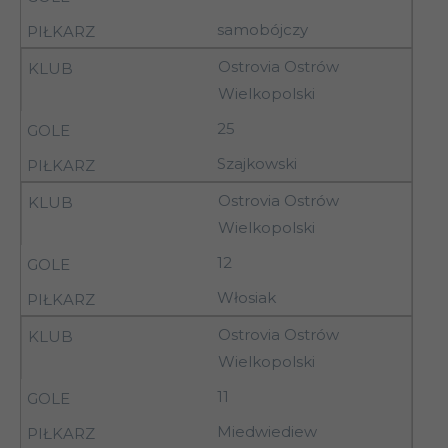
samobójczy
6
09.09.92
Ostrovia Ostrów
Widzew II Łódź
Wielkopolski
25
6
09.09.92
Orzeł Łódź
Szajkowski
Ostrovia Ostrów
Petrochemia II
6
09.09.92
Wielkopolski
Płock
12
12-
7
Pelikan Łowicz
13.09.92
Włosiak
12-
Włókniarz
Ostrovia Ostrów
7
13.09.92
Pabianice
Wielkopolski
12-
11
7
Warta Sieradz
13.09.92
Miedwiediew