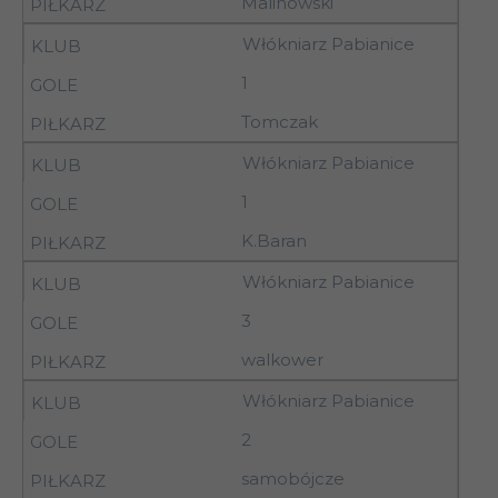
Malinowski
Ostrovia Ostrów
3
26.08.92
Włókniarz Pabianice
Wlkp.
1
29-
Tomczak
4
LKS Jankowy
30.08.92
Włókniarz Pabianice
1
29-
Włókniarz
4
K.Baran
30.08.92
Pabianice
Włókniarz Pabianice
29-
Nobiles
4
3
30.08.92
Włocławek
walkower
29-
Piotrcovia
4
30.08.92
Włókniarz Pabianice
Piotrków Tryb.
2
29-
Pilica Tomaszów
4
samobójcze
30.08.92
Maz.