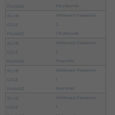
Perydzyński
3
26.08.92
Warta Sieradz
Włókniarz Pabianice
Concordia
3
26.08.92
2
Piotrków Tryb.
J.Rutkowski
Kujawiak
Włókniarz Pabianice
3
26.08.92
Włocławek
2
Skupiński
Włókniarz
3
26.08.92
Aleksandrów Ł.
Włókniarz Pabianice
1
3
26.08.92
Pelikan Łowicz
Kasztelan
Włókniarz Pabianice
3
26.08.92
Wistil Kalisz
1