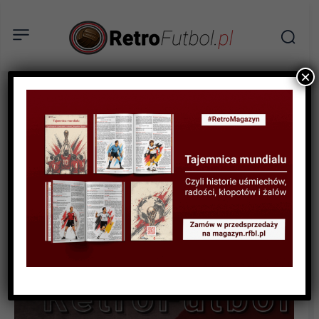
×
STATYSTYKI FUTBOLOWE
STATYSTYKI KLUBOWE
STATYSTYKI LIGOWE
Archiwum wyników III ligi
1992-93