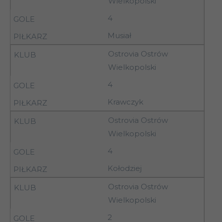
Wielkopolski
8
LKS Jankowy
20.09.92
4
19-
Piotrcovia
8
Musiał
20.09.92
Piotrków Tryb.
Ostrovia Ostrów
19-
Pilica Tomaszów
Wielkopolski
8
20.09.92
Maz.
4
Krawczyk
19-
Stoczniowiec
8
Ostrovia Ostrów
20.09.92
Płock
Wielkopolski
19-
4
8
Terpol Sieradz
20.09.92
Kołodziej
19-
8
Ostrovia Ostrów
Widzew II Łódź
20.09.92
Wielkopolski
2
19-