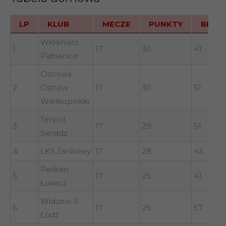
Trybunalski
Pilica
LP
KLUB
MECZE
PUNKTY
BR+
8
Tomaszów
34
33
41
LP
KLUB
MECZE
PUNKTY
BR+
Włókniarz
Mazowiecki
1
17
30
41
Pabianice
9
KKS Kalisz
34
31
37
Ostrovia
Orzeł/WAM
2
Ostrów
17
30
51
10
34
31
39
Łódź
Wielkopolski
Mazovia
Terpol
3
17
29
51
11
Rawa
34
31
25
Sieradz
Mazowiecka
4
LKS Jankowy
17
28
43
Warta
12
34
30
42
Pelikan
Sieradz
5
17
25
41
Łowicz
Włókniarz
Widzew II
13
Aleksandrów
34
28
39
6
17
25
57
Łódź
Łódzki