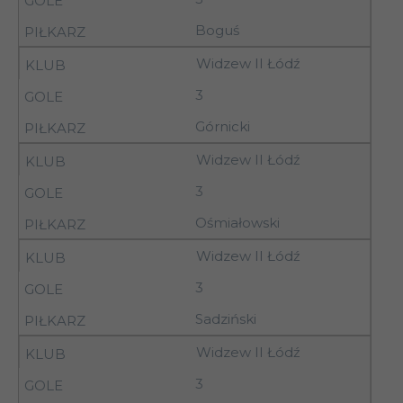
14
01.11.92
Włocławek
Boguś
Włókniarz
15
07.11.92
11.15
Widzew II Łódź
Pabianice
3
07-
Ostrovia Ostrów
15
08.11.92
Górnicki
Wlkp.
07-
Widzew II Łódź
15
Pelikan Łowicz
08.11.92
3
Ośmiałowski
07-
15
KKS Kalisz
08.11.92
Widzew II Łódź
3
07-
Mazovia Rawa
Sadziński
15
08.11.92
Mazowiecka
Widzew II Łódź
07-
Nobiles
3
15
08.11.92
Włocławek