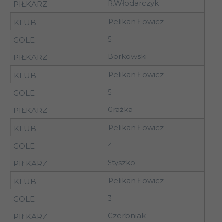
R.Włodarczyk
17-
12
Terpol Sieradz
Pelikan Łowicz
18.10.92
5
17-
Concordia
12
Borkowski
18.10.92
Piotrków Tryb.
Pelikan Łowicz
17-
12
Orzeł Łódź
5
18.10.92
Grażka
17-
Kujawiak
Pelikan Łowicz
12
18.10.92
Włocławek
4
Styszko
17-
12
Warta Sieradz
18.10.92
Pelikan Łowicz
3
17-
Petrochemia II
12
18.10.92
Płock
Czerbniak