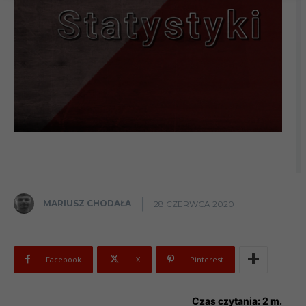
MARIUSZ CHODAŁA
28 CZERWCA 2020
Facebook
X
Pinterest
Czas czytania:
2
m.