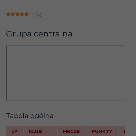
5
(
4
)
Grupa centralna
Tabela ogólna
LP
KLUB
MECZE
PUNKTY
BR+