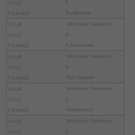
5
22-
Nobiles
2
23.08.92
Włocławek
Śludkowski
Włókniarz Pabianice
22-
Pilica Tomaszów
2
4
23.08.92
Maz.
A.Rutkowski
22-
Stoczniowiec
Włókniarz Pabianice
2
23.08.92
Płock
4
22-
Piotrcovia
2
Piotr Bujalski
23.08.92
Piotrków Tryb.
Włókniarz Pabianice
22-
Włókniarz
2
2
23.08.92
Pabianice
Paszkiewicz
3
26.08.92
Orzeł Łódź
Włókniarz Pabianice
Petrochemia II
3
26.08.92
Płock
2