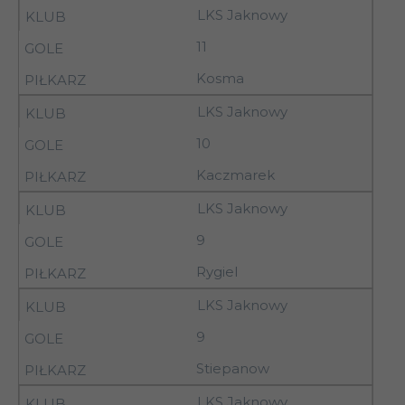
9
27.09.92
LKS Jaknowy
Piotrków Tryb.
11
26-
Kujawiak
9
27.09.92
Włocławek
Kosma
26-
LKS Jaknowy
9
Pelikan Łowicz
27.09.92
10
26-
9
Wistil Kalisz
Kaczmarek
27.09.92
LKS Jaknowy
26-
Mazovia Rawa
9
9
27.09.92
Mazowiecka
Rygiel
26-
Nobiles
9
LKS Jaknowy
27.09.92
Włocławek
9
10
03.10.92
14.15
Orzeł Łódź
Stiepanow
LKS Jaknowy