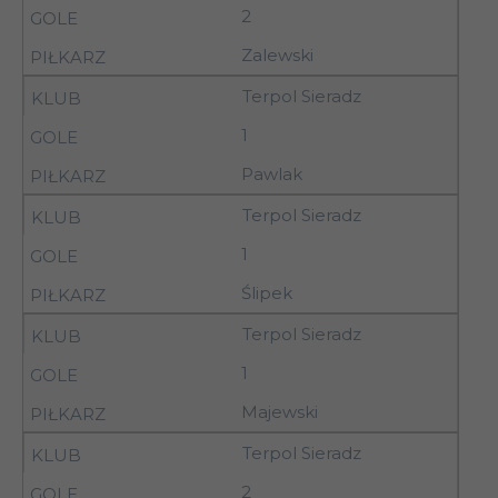
06.09.92
Mazowiecka
2
Zalewski
6
09.09.92
LKS Jankowy
Terpol Sieradz
Nobiles
1
6
09.09.92
Włocławek
Pawlak
Terpol Sieradz
Piotrcovia
6
09.09.92
1
Piotrków Tryb.
Ślipek
Pilica Tomaszów
6
09.09.92
Terpol Sieradz
Maz.
1
Stoczniowiec
6
09.09.92
Majewski
Płock
Terpol Sieradz
6
09.09.92
Terpol Sieradz
2