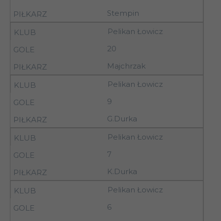
Włókniarz
11
11.10.92
11.15
Stempin
Pabianice
Pelikan Łowicz
10-
Kujawiak
11
11.10.92
Włocławek
20
10-
Majchrzak
11
Wistil Kalisz
11.10.92
Pelikan Łowicz
10-
Ostrovia Ostrów
9
11
11.10.92
Wlkp.
G.Durka
10-
Nobiles
11
Pelikan Łowicz
11.10.92
Włocławek
7
17-
12
Widzew II Łódź
18.10.92
K.Durka
Pelikan Łowicz
17-
Stoczniowiec
12
6
18.10.92
Płock