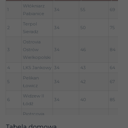
LP
KLUB
MECZE
PUNKTY
BR+
Włókniarz
1
34
55
69
Pabianice
Terpol
2
34
50
75
Sieradz
Ostrovia
3
Ostrów
34
46
84
Wielkopolski
4
LKS Jankowy
34
43
64
Pelikan
5
34
42
67
Łowicz
Widzew II
6
34
40
85
Łódź
Piotrcovia
7
Piotrków
34
35
64
Tabela domowa