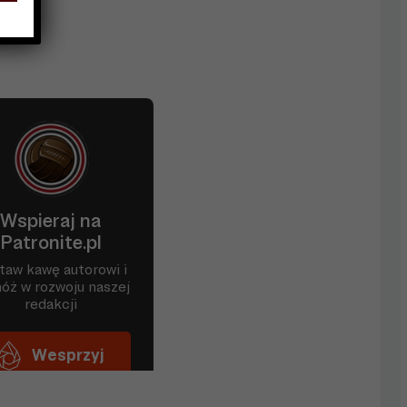
REM.
POR.