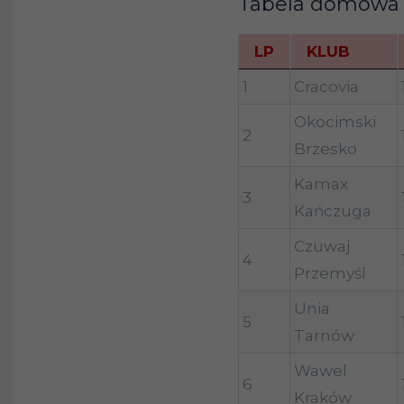
Tabela domowa
Sandecja
8
LP
KLUB
Nowy Sącz
LP
KLUB
1
Cracovia
Czuwaj
9
Przemyśl
Okocimski
2
Brzesko
Kabel
10
Kraków
Kamax
3
Kańczuga
Garbarnia
11
Kraków
Czuwaj
4
Przemyśl
12
Czarni Jasło
Unia
Pogoń
5
13
Tarnów
Leżajsk
Wawel
JKS
6
14
Kraków