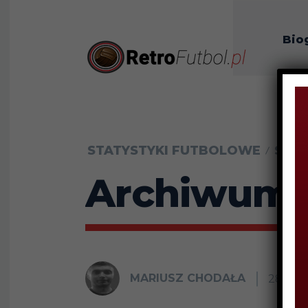
Bio
O n
STATYSTYKI FUTBOLOWE
STA
Archiwum w
MARIUSZ CHODAŁA
28 CZ