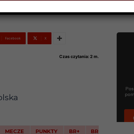
Facebook
X
Czas czytania:
2
m.
lska
MECZE
PUNKTY
BR+
BR-
ZW.