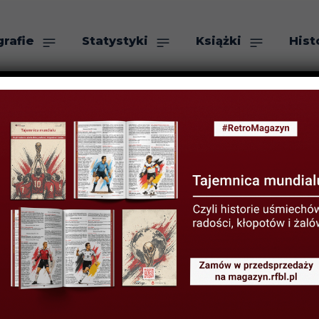
grafie
Statystyki
Książki
Hist
as
Szukaj
TYSTYKI KLUBOWE
STATYSTYKI LIGOWE
yników III ligi 
ERWCA 2020