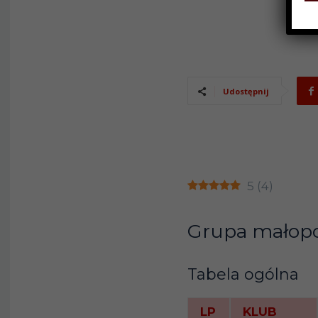
Udostępnij
5
(
4
)
Grupa małopo
Tabela ogólna
LP
KLUB