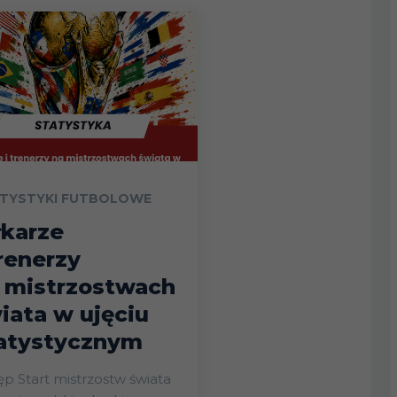
EM.
POR.
4
6
8
8
TYSTYKI FUTBOLOWE
łkarze
trenerzy
10
 mistrzostwach
iata w ujęciu
11
atystycznym
ostw świata
10