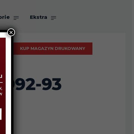
orie
Ekstra
×
KUP MAGAZYN DRUKOWANY
1992-93