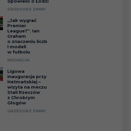
opowieść o Łodzi
GRZEGORZ ZIMNY
2
19
„Jak wygrać
Premier
League?”. Ian
9
18
4
EM.
POR.
Graham
o znaczeniu liczb
21
EM.
POR.
i modeli
2
3
w futbolu
19
REDAKCJA
3
Ligowa
6
inauguracja przy
Hetmańskiej –
3
wizyta na meczu
5
Stali Rzeszów
z Chrobrym
Głogów
5
5
GRZEGORZ ZIMNY
8
5