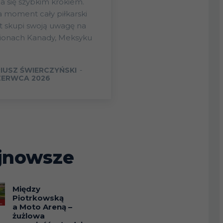
ża się szybkim krokiem.
 moment cały piłkarski
13
t skupi swoją uwagę na
EM.
POR.
dionach Kanady, Meksyku
EM.
POR.
1
15
IUSZ ŚWIERCZYŃSKI
-
1
ZERWCA 2026
11
1
14
3
jnowsze
13
2
12
Między
Piotrkowską
a Moto Areną –
2
żużlowa
14