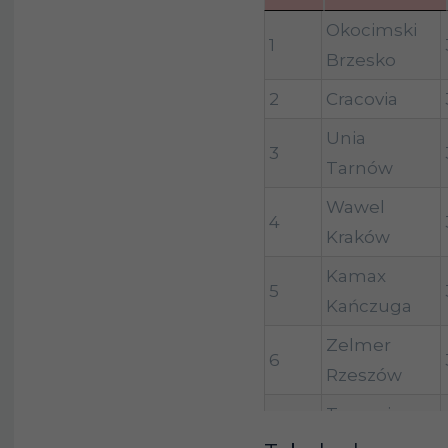
LP
KLUB
Okocimski
1
Brzesko
2
Cracovia
Unia
3
Tarnów
Wawel
4
Kraków
Kamax
5
Kańczuga
Zelmer
6
Rzeszów
Tarnovia
7
Tarnów