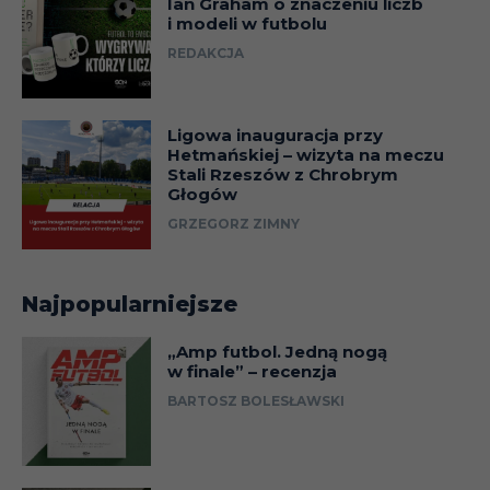
Ian Graham o znaczeniu liczb
27.09.92
i modeli w futbolu
REDAKCJA
26-
9
Lech II Poznań
27.09.92
Ligowa inauguracja przy
26-
Hetmańskiej – wizyta na meczu
9
Hutnik Szczecin
Stali Rzeszów z Chrobrym
27.09.92
Głogów
03-
Kotwica ERGE
GRZEGORZ ZIMNY
10
04.10.92
Kórnik
03-
10
Unia Swarzędz
Najpopularniejsze
04.10.92
„Amp futbol. Jedną nogą
03-
10
Polonia Piła
w finale” – recenzja
04.10.92
BARTOSZ BOLESŁAWSKI
03-
10
Gwardia Koszalin
04.10.92