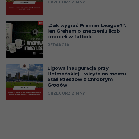
GRZEGORZ ZIMNY
13.09.92
12-
7
Dąb Dębno
„Jak wygrać Premier League?”.
13.09.92
Ian Graham o znaczeniu liczb
i modeli w futbolu
12-
REDAKCJA
7
Tur Koszalin
13.09.92
12-
7
Unia Swarzędz
Ligowa inauguracja przy
13.09.92
Hetmańskiej – wizyta na meczu
Stali Rzeszów z Chrobrym
12-
Głogów
7
Polonia Piła
13.09.92
GRZEGORZ ZIMNY
19-
8
Polonia Piła
20.09.92
19-
8
Gwardia Koszalin
20.09.92