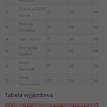
Koszalin
Błękitni
10
Stargard
34
33
56
Kotwica/ERGE
2
17
30
44
Szczeciński
Kórnik
Celuloza
Polonia
3
17
29
42
11
Kostrzyn
34
33
Chodzież
nad Odrą
4
Dąb Dębno
17
26
35
Orzeł Biały
12
34
33
41
Energetyk
Wałcz
5
17
25
28
Gryfino
Lubuszanin
13
34
31
40
Pogoń
Drezdenko
6
17
24
36
Barlinek
Darłovia
14
34
27
36
Flota
Darłowo
7
17
23
26
Świnoujście
Hutnik
15
34
23
33
Unia
Tabela wyjazdowa
Szczecin
8
17
23
33
Swarzędz
Lubuszanin