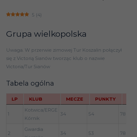
5
(
4
)
Grupa wielkopolska
Uwaga. W przerwie zimowej Tur Koszalin połączył
się z Victorią Sianów tworząc klub o nazwie
Victoria/Tur Sianów
Tabela ogólna
LP
KLUB
MECZE
PUNKTY
BR+
LP
KLUB
MECZE
PUNKTY
BR+
Kotwica/ERGE
1
34
54
78
Kórnik
Gwardia
2
34
53
78