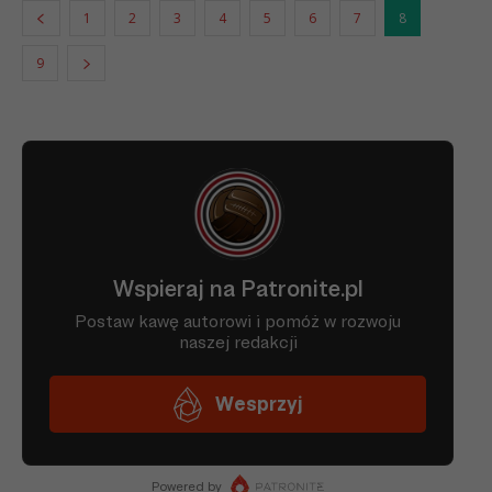
1
2
3
4
5
6
7
8
9
Błękitni Stargard
1
04.08.92
Szczeciński
08-
2
Polonia Chodzież
09.08.92
08-
Błękitni Stargard
2
09.08.92
Szczeciński
08-
2
Pogoń Barlinek
09.08.92