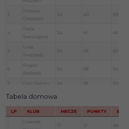
Koszalin
Polonia
3
34
49
69
Chodzież
Flota
4
34
41
45
Świnoujście
Unia
5
34
39
60
Swarzędz
Pogoń
6
34
38
54
Barlinek
7
Dąb Dębno
34
36
50
Lech
Tabela domowa
8
34
35
55
II Poznań
LP
KLUB
MECZE
PUNKTY
BR+
Energetyk
9
34
34
47
Gryfino
LP
KLUB
MECZE
PUNKTY
BR+
Gwardia
1
17
31
46