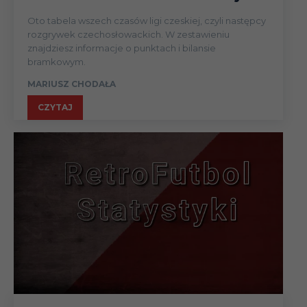
3
Gwardia Koszalin
16.08.92
Oto tabela wszech czasów ligi czeskiej, czyli następcy
rozgrywek czechosłowackich. W zestawieniu
znajdziesz informacje o punktach i bilansie
15-
Lubuszanin
3
bramkowym.
16.08.92
Trzcianka
MARIUSZ CHODAŁA
22-
Lubuszanin
4
CZYTAJ
23.08.92
Trzcianka
22-
4
Orzeł Biały Wałcz
23.08.92
22-
4
Pogoń Barlinek
23.08.92
22-
Błękitni Stargard
4
23.08.92
Szczeciński
22-
4
Darłovia Darłowo
23.08.92