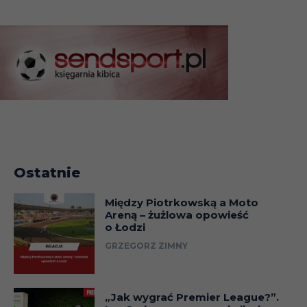
26-
Celuloza Kostrzyn
9
27.09.92
nad Odrą
26-
9
Flota Świnoujście
27.09.92
26-
9
Dąb Dębno
27.09.92
26-
9
Tur Koszalin
27.09.92
Ostatnie
26-
9
Unia Swarzędz
Między Piotrkowską a Moto
27.09.92
Areną – żużlowa opowieść
o Łodzi
26-
Lubuszanin
GRZEGORZ ZIMNY
9
27.09.92
Drezdenko
26-
„Jak wygrać Premier League?”.
9
Polonia Chodzież