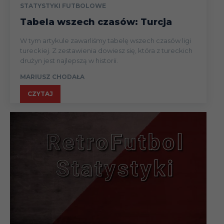
22-
Kotwica ERGE
STATYSTYKI FUTBOLOWE
4
23.08.92
Kórnik
Tabela wszech czasów: Turcja
22-
4
Energetyk Gryfino
W tym artykule zawarliśmy tabelę wszech czasów ligi
23.08.92
tureckiej. Z zestawienia dowiesz się, która z tureckich
drużyn jest najlepszą w historii.
22-
Lubuszanin
4
MARIUSZ CHODAŁA
23.08.92
Drezdenko
CZYTAJ
22-
Celuloza Kostrzyn
4
23.08.92
nad Odrą
29-
5
Polonia Chodzież
30.08.92
29-
5
Flota Świnoujście
30.08.92
29-
5
Lech II Poznań
30.08.92