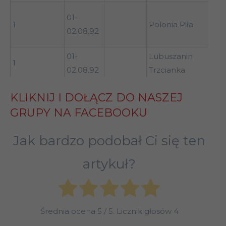
Lubuszanin
Lubuszanin
0:1
0:1
1:1
01-
Drezdenko
Drezdenko
1
Polonia Piła
02.08.92
Darłovia
Darłovia
3:3
1:4
2:0
Darłowo
Darłowo
01-
Lubuszanin
1
02.08.92
Trzcianka
Hutnik
Hutnik
2:4
0:1
2:3
Szczecin
Szczecin
KLIKNIJ I DOŁĄCZ DO NASZEJ
1
12.08.92
Dąb Dębno
Lubuszanin
Lubuszanin
0:2
0:1
2:2
GRUPY NA FACEBOOKU
Trzcianka
Trzcianka
Polonia Piła
Polonia Piła
0:5
1:4
0:1
Jak bardzo podobał Ci się ten
Victoria/Tur
Victoria/Tur
0:3
0:6
1:4
artykuł?
Sianów
Sianów
1
04.08.92
Gwardia Koszalin
Średnia ocena
5
/ 5. Licznik głosów
4