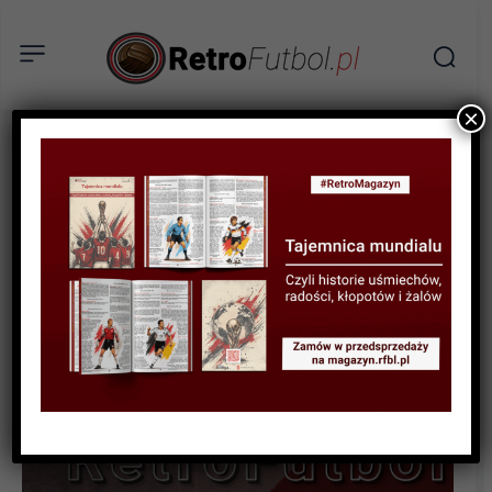
×
STATYSTYKI FUTBOLOWE
STATYSTYKI KLUBOWE
STATYSTYKI LIGOWE
Archiwum wyników III ligi
1992-93