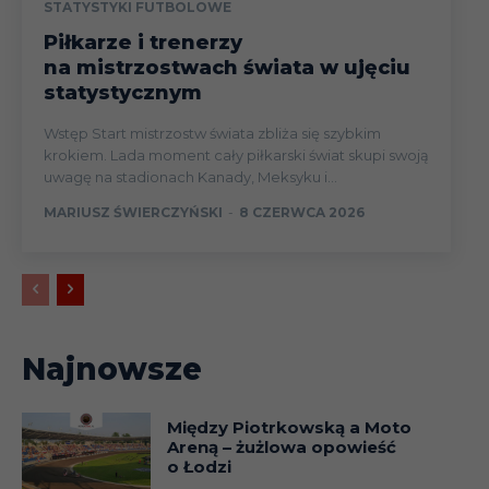
05-
STATYSTYKI FUTBOLOWE
6
Darłovia Darłowo
06.09.92
Piłkarze i trenerzy
na mistrzostwach świata w ujęciu
05-
Lubuszanin
statystycznym
6
06.09.92
Drezdenko
Wstęp Start mistrzostw świata zbliża się szybkim
krokiem. Lada moment cały piłkarski świat skupi swoją
12-
uwagę na stadionach Kanady, Meksyku i...
7
Polonia Chodzież
13.09.92
MARIUSZ ŚWIERCZYŃSKI
-
8 CZERWCA 2026
12-
Celuloza Kostrzyn
7
13.09.92
nad Odrą
12-
7
Flota Świnoujście
13.09.92
Najnowsze
12-
7
Lech II Poznań
Między Piotrkowską a Moto
13.09.92
Areną – żużlowa opowieść
o Łodzi
12-
7
Hutnik Szczecin