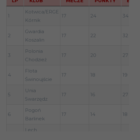
16
34
21
35
LP
KLUB
MECZE
PUNKTY
BR+
Błękitni
Trzcianka
9
Stargard
17
23
38
LP
KLUB
MECZE
PUNKTY
BR+
Kotwica/ERGE
1
Polonia Piła
34
17
16
24
34
34
Szczeciński
Kórnik
Victoria/Tur
Lubuszanin
34
16
26
Gwardia
10
17
23
26
2
Sianów
17
22
32
Drezdenko
Koszalin
Lech
Polonia
11
17
22
42
3
17
20
27
II Poznań
Chodzież
Celuloza
Flota
4
17
18
19
12
Kostrzyn
17
21
31
Świnoujście
nad Odrą
Unia
5
17
16
27
Orzeł Biały
Swarzędz
13
17
21
25
Wałcz
Pogoń
6
17
14
18
Darłovia
Barlinek
14
17
20
23
Darłowo
Lech
7
17
13
13
Hutnik
II Poznań