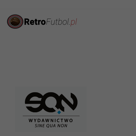
19-
Lubuszanin
8
20.09.92
Trzcianka
19-
8
Orzeł Biały Wałcz
20.09.92
19-
Błękitni Stargard
8
20.09.92
Szczeciński
19-
8
Pogoń Barlinek
20.09.92
19-
8
Darłovia Darłowo
20.09.92
19-
Kotwica ERGE
8
20.09.92
Kórnik
19-
8
Energetyk Gryfino
20.09.92