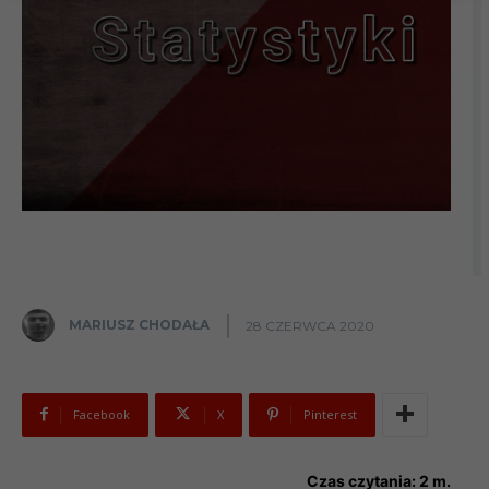
MARIUSZ CHODAŁA
28 CZERWCA 2020
Facebook
X
Pinterest
Czas czytania:
2
m.