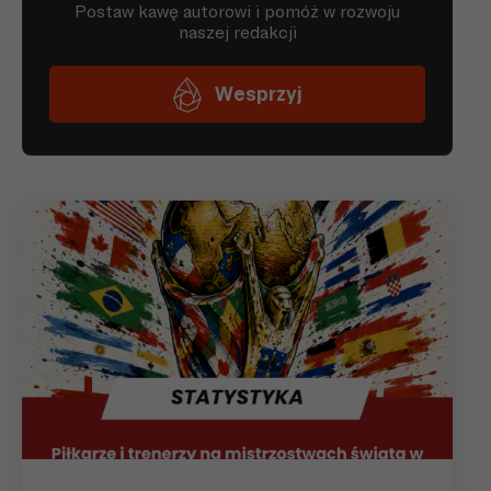
05-
Kotwica ERGE
6
06.09.92
Kórnik
05-
6
Orzeł Biały Wałcz
06.09.92
05-
Lubuszanin
6
06.09.92
Trzcianka
05-
6
Gwardia Koszalin
06.09.92
05-
6
Energetyk Gryfino
06.09.92
05-
Błękitni Stargard
6
06.09.92
Szczeciński
05-
6
Pogoń Barlinek
06.09.92