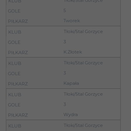
Tłoki/Stal Gorzyce
Granat Skarżysko-
13
08.11.92
13.00
5
Kamienna
Tworek
KSZO Ostrowiec
13
08.11.92
11.00
Świętokrzyski
Tłoki/Stal Gorzyce
3
13
08.11.92
12.00
Radomiak Radom
K.Złotek
07-
13
Lublinianka Lublin
Tłoki/Stal Gorzyce
08.11.92
3
07-
13
Górnik Łęczna
Kapała
08.11.92
Tłoki/Stal Gorzyce
07-
Podlasie Sokołów
13
3
08.11.92
Podlaski
Wydra
07-
Tłoki/Stal Gorzyce
13
Wisła Sandomierz
08.11.92