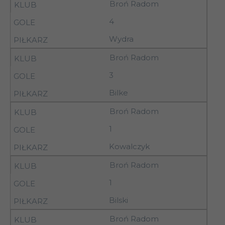
28.03.93
Podlaski
Broń Radom
4
17
27.03.93
15.00
Broń Radom
Wydra
Broń Radom
17
21.04.93
Wisła Sandomierz
3
Bilke
17
21.04.93
Radomiak Radom
Broń Radom
1
27-
Pilica Nowe
17
Kowalczyk
28.03.93
Miasto nad Pilicą
Broń Radom
27-
AZS AWF Biała
17
1
28.03.93
Podlaska
Bilski
17
21.04.93
Granica Chełm
Broń Radom