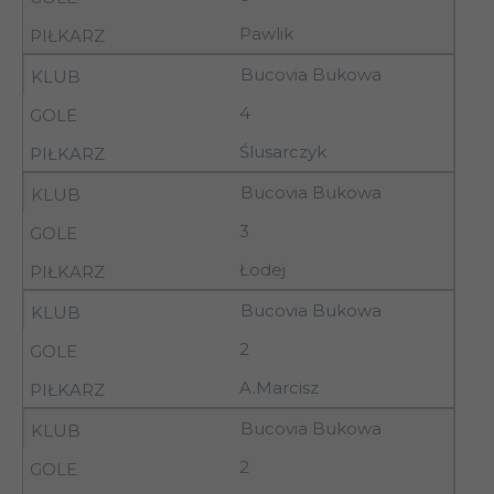
14
11.11.92
II Tarnobrzeg
Pawlik
AZS AWF Biała
14
11.11.92
Bucovia Bukowa
Podlaska
4
14
11.11.92
Orlęta Łuków
Ślusarczyk
Bucovia Bukowa
Granat Skarżysko-
15
15.11.92
11.00
Kamienna
3
Łodej
KSZO Ostrowiec
15
15.11.92
13.00
Świętokrzyski
Bucovia Bukowa
2
A.Marcisz
15
15.11.92
12.00
Radomiak Radom
Bucovia Bukowa
14-
2
15
Górnik Łęczna
15.11.92