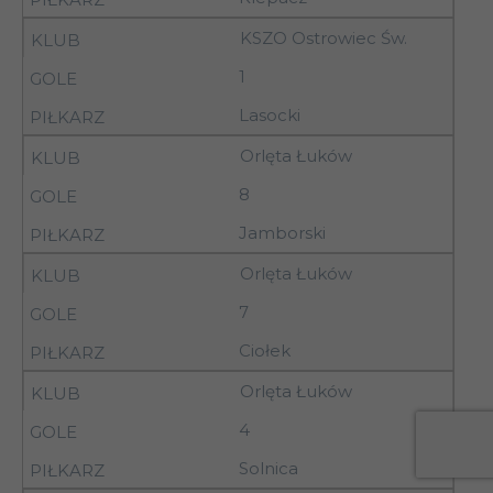
18.04.93
KSZO Ostrowiec Św.
17-
AZS Biała
20
18.04.93
Podlaska
1
Lasocki
17-
20
Pogoń Siedlce
18.04.93
Orlęta Łuków
8
20
18.04.93
16.00
Bucovia Bukowa
Jamborski
Orlęta Łuków
17-
20
Lublinianka Lublin
18.04.93
7
Ciołek
17-
20
Tłoki Stal Gorzyce
Orlęta Łuków
18.04.93
4
17-
20
Orlęta Łuków
Solnica
18.04.93