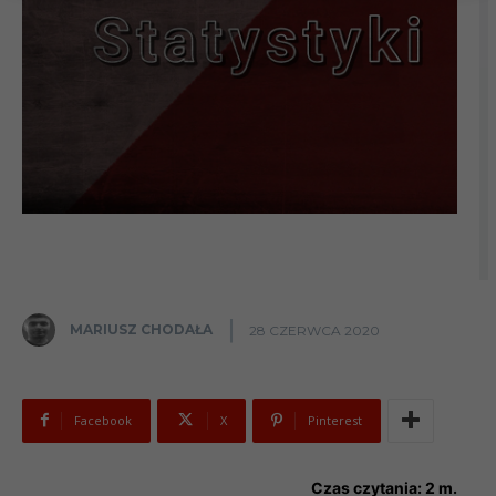
MARIUSZ CHODAŁA
28 CZERWCA 2020
Facebook
X
Pinterest
Czas czytania:
2
m.