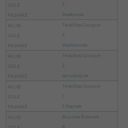
3
07-
13
Stal Gorzyce
Radłowski
08.11.92
Tłoki/Stal Gorzyce
Pilica Nowe
14
11.11.92
Miasto nad Pilicą
3
Waliszewski
14
11.11.92
Granica Chełm
Tłoki/Stal Gorzyce
2
samobójcze
14
11.11.92
Broń Radom
Tłoki/Stal Gorzyce
1
14
11.11.92
Bucovia Bukowa
J.Stajniak
Podlasie Sokołów
14
11.11.92
Podlaski
Bucovia Bukowa
Siarka
8