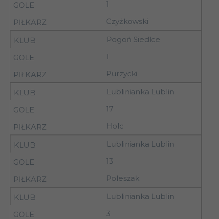
1
10-
Podlasie Sokołów
9
Czyżkowski
11.10.92
Podlaski
Pogoń Siedlce
10-
9
Granica Chełm
1
11.10.92
Purzycki
17-
10
Broń Radom
Lublinianka Lublin
18.10.92
17
Holc
10
18.10.92
14.00
Bucovia Bukowa
Lublinianka Lublin
13
17-
AZS Biała
10
18.10.92
Podlaska
Poleszak
Lublinianka Lublin
17-
10
Pogoń Siedlce
3
18.10.92