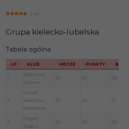
5
(
4
)
Grupa kielecko-lubelska
Tabela ogólna
LP
KLUB
MECZE
PUNKTY
BR+
LP
KLUB
MECZE
PUNKTY
BR+
Radomiak
1
30
47
58
Radom
Granat
2
Skarżysko-
30
40
61
Kamienna
Pogoń
3
30
38
36
Siedlce