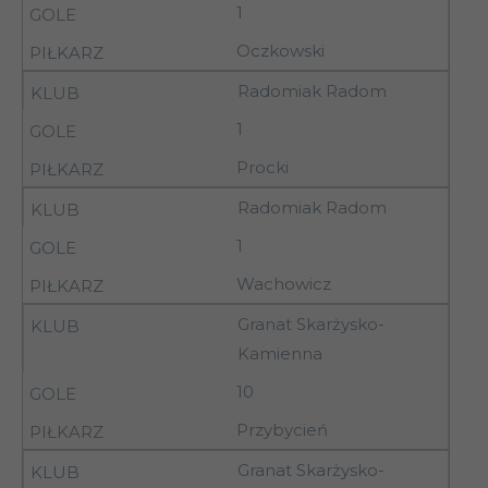
1
05-
4
Stal Gorzyce
Oczkowski
06.09.92
Radomiak Radom
1
05-
4
Lublinianka Lublin
06.09.92
Procki
Radomiak Radom
05-
4
Pogoń Siedlce
06.09.92
1
05-
Wachowicz
4
Orlęta Łuków
06.09.92
Granat Skarżysko-
Kamienna
05-
4
Górnik Łęczna
10
06.09.92
Przybycień
05-
AZS Biała
4
Granat Skarżysko-
06.09.92
Podlaska