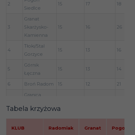
2
15
17
18
Granica
Siedlce
10
15
17
14
Chełm
Granat
Górnik
3
Skarżysko-
15
16
26
11
15
16
16
Łęczna
Kamienna
AZS AWF
Tłoki/Stal
4
15
13
16
12
Biała
15
16
21
Gorzyce
Podlaska
Górnik
5
15
13
14
Pilica Nowe
Łęczna
13
Miasto
15
14
23
6
Broń Radom
15
12
21
nad Pilicą
Granica
Wisła
7
15
12
7
14
15
14
26
Chełm
Sandomierz
Tabela krzyżowa
Pilica Nowe
Podlasie
8
Miasto
15
12
19
15
Sokołów
15
13
10
KLUB
KLUB
Radomiak
Granat
Pogoń
nad Pilicą
Podlaski