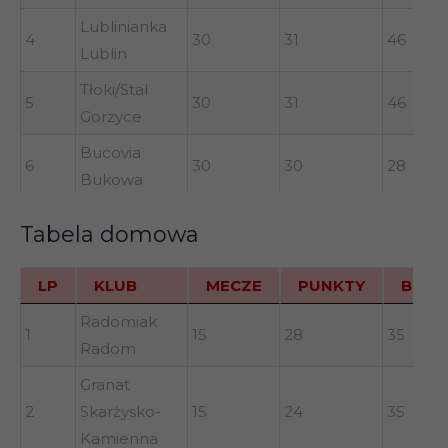
Lublinianka
4
30
31
46
Lublin
Tłoki/Stal
5
30
31
46
Gorzyce
Bucovia
6
30
30
28
Bukowa
7
Broń Radom
30
29
41
Tabela domowa
KSZO
8
Ostrowiec
30
29
34
LP
KLUB
MECZE
PUNKTY
BR+
Świętokrzyski
LP
KLUB
MECZE
PUNKTY
BR+
Radomiak
1
15
28
35
Orlęrta
Radom
9
30
29
37
Łuków
Granat
Górnik
2
Skarżysko-
15
24
35
10
30
29
30
Łęczna
Kamienna