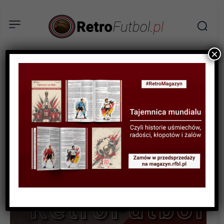
×
STATYSTYKI FUTBOLOWE
STATYSTYKI KLUBOWE
STATYSTYKI LIGOWE
Archiwum wyników III ligi
1992-93