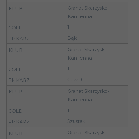
20.09.92
Granat Skarżysko-
Kamienna
19-
6
Orlęta Łuków
1
20.09.92
Bąk
19-
AZS Biała
Granat Skarżysko-
6
20.09.92
Podlaska
Kamienna
1
19-
6
Pogoń Siedlce
20.09.92
Gaweł
Granat Skarżysko-
26-
Kamienna
7
Wisła Sandomierz
27.09.92
1
Szustak
KSZO Ostrowiec
7
27.09.92
15.00
Świętokrzyski
Granat Skarżysko-