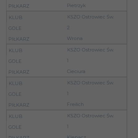
19
10.04.93
15.00
Pietrzyk
Świętokrzyski
10-
KSZO Ostrowiec Św.
19
Granica Chełm
11.04.93
2
10-
Siarka
Wrona
19
11.04.93
II Tarnobrzeg
KSZO Ostrowiec Św.
10-
Podlasie Sokołów
19
1
11.04.93
Podlaski
Cieciura
10-
KSZO Ostrowiec Św.
19
Wisła Sandomierz
11.04.93
1
Freilich
Granat Skarżysko-
20
18.04.93
15.30
Kamienna
KSZO Ostrowiec Św.
1
17-
20
Górnik Łęczna
Klepacz