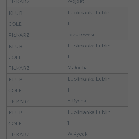
Wojdat
Pilica Nowe
Lublinianka Lublin
11
25.10.92
14.00
Miasto nad Pilicą
1
11
25.10.92
14.00
Wisła Sandomierz
Brzozowski
24-
11
Lublinianka Lublin
Lublinianka Lublin
25.10.92
1
24-
Podlasie Sokołów
11
Małocha
25.10.92
Podlaski
Lublinianka Lublin
24-
11
Górnik Łęczna
25.10.92
1
Pilica Nowe
A.Rycak
12
31.10.92
13.00
Miasto nad Pilicą
Lublinianka Lublin
31.10-
Siarka
1
12
01.11.92
II Tarnobrzeg
W.Rycak