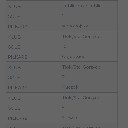
Lublinianka Lublin
12
31.10.92
11.00
Broń Radom
1
samobójczy
12
31.10.92
11.00
Bucovia Bukowa
Tłoki/Stal Gorzyce
10
31.10-
Grębowiec
12
Granica Chełm
01.11.92
Tłoki/Stal Gorzyce
7
31.10-
AZS Biała
12
01.11.92
Podlaska
Kuczek
31.10-
Tłoki/Stal Gorzyce
12
Orlęta Łuków
01.11.92
5
31.10-
12
Pogoń Siedlce
Serwoń
01.11.92