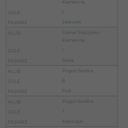
Kamienna
7
26.09.92
15.00
Radomiak Radom
1
Pilica Nowe
Jaskulski
7
26.09.92
15.00
Miasto nad Pilicą
Granat Skarżysko-
26-
Siarka
Kamienna
7
27.09.92
II Tarnobrzeg
1
26-
7
Granica Chełm
Telka
27.09.92
Pogoń Siedlce
26-
Podlasie Sokołów
7
8
27.09.92
Podlaski
Fiuk
26-
7
Lublinianka Lublin
27.09.92
Pogoń Siedlce
7
03-
8
Pogoń Siedlce
04.10.92
Krawczyk