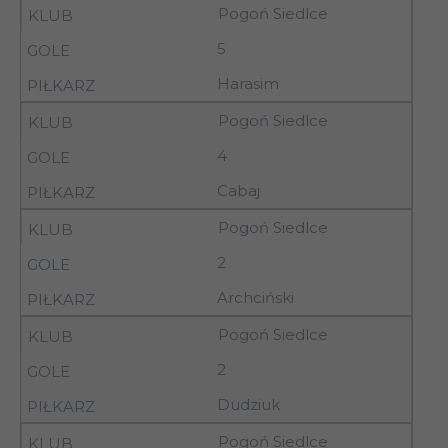
Pogoń Siedlce
03-
AZS Biała
5
8
04.10.92
Podlaska
Harasim
Pogoń Siedlce
8
03.10.92
11.00
Broń Radom
4
Cabaj
8
04.10.92
15.00
Bucovia Bukowa
Pogoń Siedlce
2
03-
8
Orlęta Łuków
04.10.92
Archciński
Pogoń Siedlce
03-
8
Górnik Łęczna
2
04.10.92
Dudziuk
03-
Siarka
8
Pogoń Siedlce