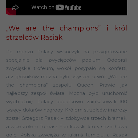
„We are the champions” i król
strzelców Rasiak
Po meczu Polacy wskoczyli na przygotowane
specjalnie dla zwycięzców podium. Odebrali
zwycięskie trofeum, wokół posypało się konfetti,
a z głośników można było usłyszeć utwór „We are
the champions” zespołu Queen. Prawie jak
najlepszy zespół świata. Można było uruchomić
wyobraźnię. Polacy dodatkowo zainkasowali 100
tysięcy dolarów nagrody. Królem strzelców imprezy
został Grzegorz Rasiak – zdobywca trzech bramek,
a wicekrólem Tomasz Frankowski, który strzelił dwa
gole. Polska zwycięża w jakimś turnieju, a Rasiak