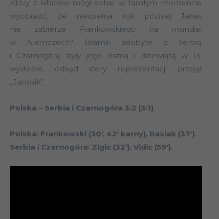
Który z kibiców mógł sobie w tamtym momencie
wyobrazić, że niespełna rok później Janas
nie zabierze Frankowskiego na mundial
w Niemczech? Bramki zdobyte z Serbią
i Czarnogórą były jego ósmą i dziewiątą w 13.
występie, odkąd stery reprezentacji przejął
„Janosik”.
Polska – Serbia i Czarnogóra 3:2 (3:1)
Polska: Frankowski (30′, 42′ karny), Rasiak (37′).
Serbia i Czarnogóra: Zigic (32′), Vidic (59′).