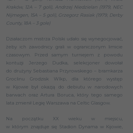
Kraków, 12A – 7 goli), Andrzej Niedzielan (1979, NEC
Nijmegen, 15A – 5 goli), Grzegorz Rasiak (1979, Derby
County, 18A – 3 gole)
Działaczom mistrza Polski udało się wynegocjować,
żeby ich zawodnicy grali w ograniczonym limicie
czasowym. Przed samym turniejem z powodu
kontuzji Jerzego Dudka, selekcjoner dowołał
do drużyny Sebastiana Przyrowskiego – bramkarza
Groclinu Grodzisk Wlkp, dla którego występ
w Kijowie był okazją do debiutu w narodowych
barwach oraz Artura Boruca, który tego samego
lata zmienił Legię Warszawa na Celtic Glasgow.
Na początku XX wieku w miejscu,
w którym znajduje się Stadion Dynama w Kijowie,