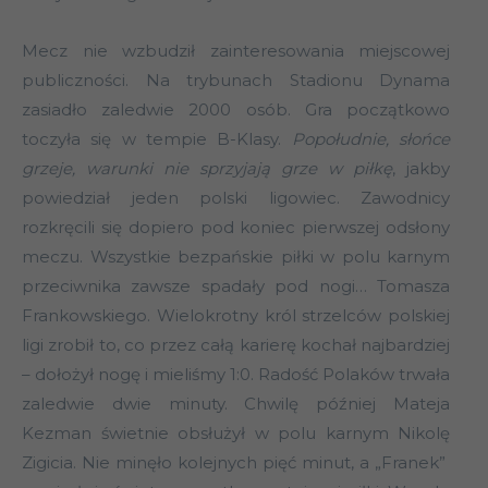
Mecz nie wzbudził zainteresowania miejscowej
publiczności. Na trybunach Stadionu Dynama
zasiadło zaledwie 2000 osób. Gra początkowo
toczyła się w tempie B-Klasy.
Popołudnie, słońce
grzeje, warunki nie sprzyjają grze w piłkę
, jakby
powiedział jeden polski ligowiec. Zawodnicy
rozkręcili się dopiero pod koniec pierwszej odsłony
meczu. Wszystkie bezpańskie piłki w polu karnym
przeciwnika zawsze spadały pod nogi… Tomasza
Frankowskiego. Wielokrotny król strzelców polskiej
ligi zrobił to, co przez całą karierę kochał najbardziej
– dołożył nogę i mieliśmy 1:0. Radość Polaków trwała
zaledwie dwie minuty. Chwilę później Mateja
Kezman świetnie obsłużył w polu karnym Nikolę
Zigicia. Nie minęło kolejnych pięć minut, a „Franek”