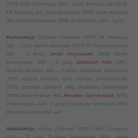
(1973, ADO Den Haag, 28A – 1 gol), Mariusz Jop (1978,
FK Moskwa, 2A), Dariusz Dudka (1983, Wisła Kraków,
3A), Michał Żewłakow (1976, Anderlecht, 45A – 1 gol)
.
Pomocnicy:
Damian Gorawski (1979, FK Moskwa,
12A – 1 gol), Kamil Kosowski (1977, FC Kaiserslautern,
33A – 3 gole),
Jacek Krzynówek
(1976, Bayer
Leverkusen, 50A – 8 goli),
Sebastian Mila
(1982,
Austria Wiedeń, 18A – 3 gole), Arkadiusz Radomski
(1977, Austria Wiedeń, 12A), Mariusz Lewandowski
(1979, Szachtar Donieck, 18A), Radosław Sobolewski
(1976, Wisła Kraków, 8A),
Mirosław Szymkowiak
(1976,
Trabzonspor, 22A – 2 gole), Euzebiusz Smolarek (1981,
Borussia Dortmund, 4A).
Napastnicy:
Maciej Żurawski (1976, Celtic Glasgow,
42A – 13 goli), Tomasz Frankowski (1974, Wisła