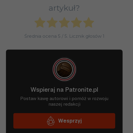
artykuł?
Średnia ocena
5
/ 5. Licznik głosów
1