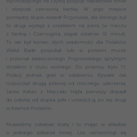
wychodzącego na czystą pozycję napastnika rywali
i obejrzał czerwoną kartkę. W jego miejsce
pomiędzy słupki wszedł Przyrowski, dla którego był
to drugi występ z orzełkiem na piersi (w meczu
z Serbią i Czarnogórą zagrał ostatnie 10 minut).
To nie był koniec złych wiadomości dla Polaków.
Walid Badir poszukał luki w polskim murze
i pokonał zaskoczonego Przyrowskiego sprytnym
strzałem z rzutu wolnego. Do przerwy było 1:1.
Polacy jednak grali w osłabieniu. Rywale zaś
rozpoczęli drugą połowę od mocnego uderzenia.
Janiw Katan z Maccabi Hajfa pierwszy dopadł
do odbitej od słupka piłki i umieścił ją po raz drugi
w bramce Polaków.
Musieliśmy odrabiać straty i to mając w składzie
o jednego piłkarza mniej. Los uśmiechnął się