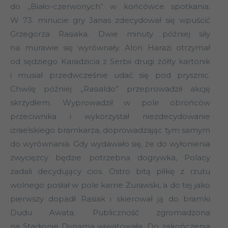
do „Biało-czerwonych” w końcówce spotkania.
W 73. minucie gry Janas zdecydował się wpuścić
Grzegorza Rasiaka. Dwie minuty później siły
na murawie się wyrównały. Alon Harazi otrzymał
od sędziego Karadzicia z Serbii drugi żółty kartonik
i musiał przedwcześnie udać się pod prysznic.
Chwilę później „Rasialdo” przeprowadził akcję
skrzydłem. Wyprowadził w pole obrońców
przeciwnika i wykorzystał niezdecydowanie
izraelskiego bramkarza, doprowadzając tym samym
do wyrównania. Gdy wydawało się, że do wyłonienia
zwycięzcy będzie potrzebna dogrywka, Polacy
zadali decydujący cios. Ostro bitą piłkę z rzutu
wolnego posłał w pole karne Żurawski, a do tej jako
pierwszy dopadł Rasiak i skierował ją do bramki
Dudu Awata. Publiczność zgromadzona
na Stadionie Dynama wiwatowała. Do zakończenia