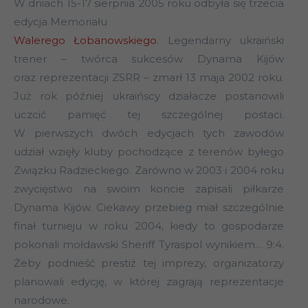
W dniach 15-17 sierpnia 2005 roku odbyła się trzecia
edycja Memoriału
Walerego Łobanowskiego
. Legendarny ukraiński
trener – twórca sukcesów Dynama Kijów
oraz reprezentacji ZSRR – zmarł 13 maja 2002 roku.
Już rok później ukraińscy działacze postanowili
uczcić pamięć tej szczególnej postaci.
W pierwszych dwóch edycjach tych zawodów
udział wzięły kluby pochodzące z terenów byłego
Związku Radzieckiego. Zarówno w 2003 i 2004 roku
zwycięstwo na swoim koncie zapisali piłkarze
Dynama Kijów. Ciekawy przebieg miał szczególnie
finał turnieju w roku 2004, kiedy to gospodarze
pokonali mołdawski Sheriff Tyraspol wynikiem… 9:4.
Żeby podnieść prestiż tej imprezy, organizatorzy
planowali edycję, w której zagrają reprezentacje
narodowe.