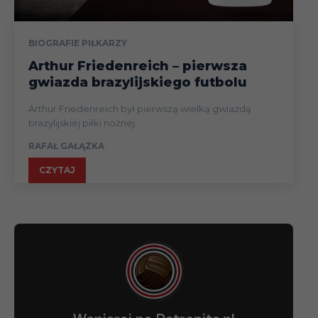
BIOGRAFIE PIŁKARZY
Arthur Friedenreich – pierwsza
gwiazda brazylijskiego futbolu
Arthur Friedenreich był pierwszą wielką gwiazdą
brazylijskiej piłki nożnej.
RAFAŁ GAŁĄZKA
CZYTAJ