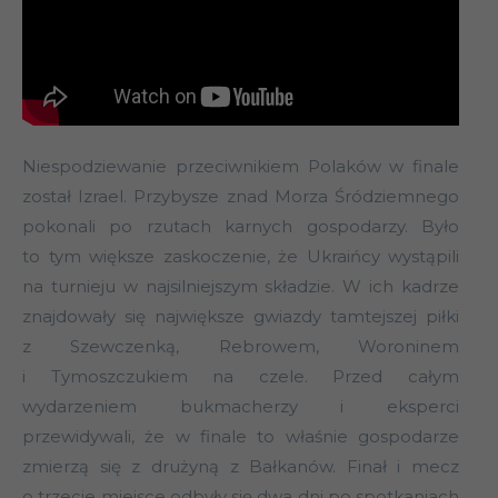
Niespodziewanie przeciwnikiem Polaków w finale
został Izrael. Przybysze znad Morza Śródziemnego
pokonali po rzutach karnych gospodarzy. Było
to tym większe zaskoczenie, że Ukraińcy wystąpili
na turnieju w najsilniejszym składzie. W ich kadrze
znajdowały się największe gwiazdy tamtejszej piłki
z Szewczenką, Rebrowem, Woroninem
i Tymoszczukiem na czele. Przed całym
wydarzeniem bukmacherzy i eksperci
przewidywali, że w finale to właśnie gospodarze
zmierzą się z drużyną z Bałkanów. Finał i mecz
o trzecie miejsce odbyły się dwa dni po spotkaniach