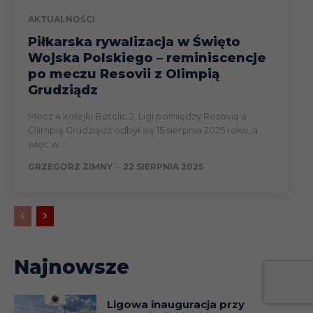
AKTUALNOŚCI
Piłkarska rywalizacja w Święto
Wojska Polskiego – reminiscencje
po meczu Resovii z Olimpią
Grudziądz
Mecz 4 kolejki Betclic 2. Ligi pomiędzy Resovią a
Olimpią Grudziądz odbył się 15 sierpnia 2025 roku, a
więc w...
GRZEGORZ ZIMNY
-
22 SIERPNIA 2025
Najnowsze
Ligowa inauguracja przy