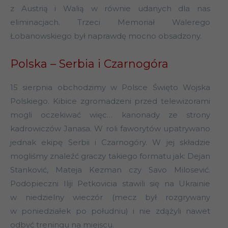
z Austrią i Walią w równie udanych dla nas
eliminacjach. Trzeci Memoriał Walerego
Łobanowskiego był naprawdę mocno obsadzony.
Polska – Serbia i Czarnogóra
15 sierpnia obchodzimy w Polsce Święto Wojska
Polskiego. Kibice zgromadzeni przed telewizorami
mogli oczekiwać więc… kanonady ze strony
kadrowiczów Janasa. W roli faworytów upatrywano
jednak ekipę Serbii i Czarnogóry. W jej składzie
mogliśmy znaleźć graczy takiego formatu jak: Dejan
Stanković, Mateja Kezman czy Savo Milosević.
Podopieczni Iliji Petkovicia stawili się na Ukrainie
w niedzielny wieczór (mecz był rozgrywany
w poniedziałek po południu) i nie zdążyli nawet
odbyć treningu na miejscu.