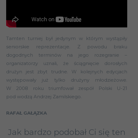
Tamten turniej był jedynym w którym wystąpiły
seniorskie reprezentacje. Z powodu braku
dogodnych terminów na jego rozegranie –
organizatorzy uznali, że ściągnięcie dorosłych
drużyn jest zbyt trudne. W kolejnych edycjach
występowały już tylko drużyny młodzieżowe.
W 2008 roku triumfował zespół Polski U-21
pod wodzą Andrzej Zamilskiego.
RAFAŁ GAŁĄZKA
Jak bardzo podobał Ci się ten