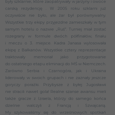
były szklarnie, które zaopatrywały w jarzyny i owoce
carską rezydencję . W 2005 roku szklarni już
oczywiście nie było, ale żar był porównywalny.
Wszystkie trzy ekipy przyjezdne zamieszkały w tym
samym hotelu o nazwie „Ruś”. Turniej miał zostać
rozegrany w formule dwóch półfinałów, finału
i meczu o 3. miejsce. Kadra Janasa wylosowała
ekipę z Bałkanów. Wszystkie cztery reprezentacje
traktowały memoriał jako przygotowanie
do ostatniego etapu eliminacji do MŚ w Niemczech.
Zarówno Serbia i Czarnogóra, jak i Ukraina
liderowały w swoich grupach i nie zaznały jeszcze
goryczy porażki. Przybysze z byłej Jugosławii
nie stracili nawet gola! Realne szanse awansu mieli
także gracze z Izraela, którzy do samego końca
dzielnie walczyli z Francją i Szwajcarią.
My szykowaliśmy się do wrześniowych spotkań