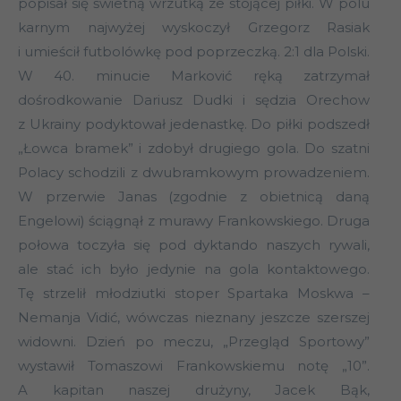
popisał się świetną wrzutką ze stojącej piłki. W polu
karnym najwyżej wyskoczył Grzegorz Rasiak
i umieścił futbolówkę pod poprzeczką. 2:1 dla Polski.
W 40. minucie Marković ręką zatrzymał
dośrodkowanie Dariusz Dudki i sędzia Orechow
z Ukrainy podyktował jedenastkę. Do piłki podszedł
„Łowca bramek” i zdobył drugiego gola. Do szatni
Polacy schodzili z dwubramkowym prowadzeniem.
W przerwie Janas (zgodnie z obietnicą daną
Engelowi) ściągnął z murawy Frankowskiego. Druga
połowa toczyła się pod dyktando naszych rywali,
ale stać ich było jedynie na gola kontaktowego.
Tę strzelił młodziutki stoper Spartaka Moskwa –
Nemanja Vidić, wówczas nieznany jeszcze szerszej
widowni. Dzień po meczu, „Przegląd Sportowy”
wystawił Tomaszowi Frankowskiemu notę „10”.
A kapitan naszej drużyny, Jacek Bąk,