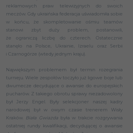
reklamowych praw telewizyjnych do swoich
meczów. Gdy ukraińska federacja uświadomiła sobie
w końcu, że skompletowanie ośmiu teamów
stanowi zbyt duży problem, postanowili,
że ograniczą liczbę do czterech. Ostatecznie
stanęło na Polsce, Ukrainie, Izraelu oraz Serbii
i Czarnogórze (wtedy jednym kraju).
Największym problemem był termin rozegrania
turnieju. Wiele zespołów toczyło już ligowe boje lub
dwumecze decydujące o awansie do europejskich
pucharów. Z takiego obrotu sprawy niezadowolony
był Jerzy Engel. Były selekcjoner naszej kadry
narodowej był w owym czasie trenerem Wisły
Kraków.
Biała Gwiazda
była w trakcie rozgrywania
ostatniej rundy kwalifikacji, decydującej o awansie