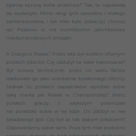
zgarnia koronę króla strzelców? Tak, to naprawdę
się wydarzyło. Mimo rangi tych zawodów i małego
zainteresowania, i tak miło było zobaczyć chociaż
raz Polaków w roli triumfatorów jakichkolwiek
międzynarodowych zmagań.
A Grzegorz Rasiak? Przez lata był kozłem ofiarnym
polskich kibiców. Czy zasłużył na takie traktowanie?
Był surowy technicznie, przez co wielu fanów
traktowało go jako uosobienie boiskowego ofermy.
Jednak ilu polskich napastników wyrobiło sobie
taką markę jak Rasiak w Championship? Wielu
polskich graczy o większym potencjale
nie poradziło sobie w tej lidze. On zdobył w niej
kilkadziesiąt goli. Czy był aż tak słabym piłkarzem?
Odpowiedzmy sobie sami. Poza tym miał podobno
ogromny dystans do tych kibicowskich złośliwości.