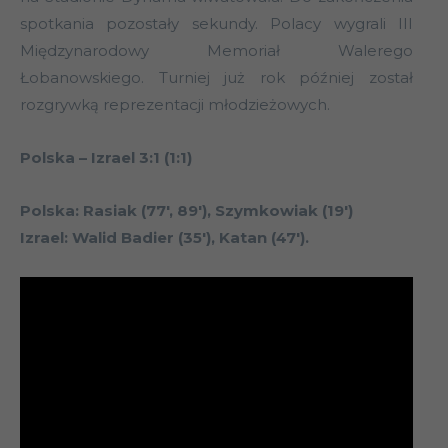
spotkania pozostały sekundy. Polacy wygrali III
Międzynarodowy Memoriał Walerego
Łobanowskiego. Turniej już rok później został
rozgrywką reprezentacji młodzieżowych.
Polska – Izrael 3:1 (1:1)
Polska: Rasiak (77′, 89′), Szymkowiak (19′)
Izrael: Walid Badier (35′), Katan (47′).