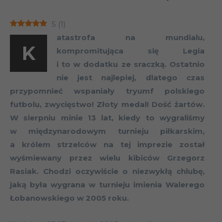
5
(
1
)
atastrofa na mundialu,
K
kompromitująca się Legia
i to w dodatku ze sraczką. Ostatnio
nie jest najlepiej, dlatego czas
przypomnieć wspaniały tryumf polskiego
futbolu, zwycięstwo! Złoty medal! Dość żartów.
W sierpniu minie 13 lat, kiedy to wygraliśmy
w międzynarodowym turnieju piłkarskim,
a królem strzelców na tej imprezie został
wyśmiewany przez wielu kibiców Grzegorz
Rasiak. Chodzi oczywiście o niezwykłą chlubę,
jaką była wygrana w turnieju imienia Walerego
Łobanowskiego w 2005 roku.