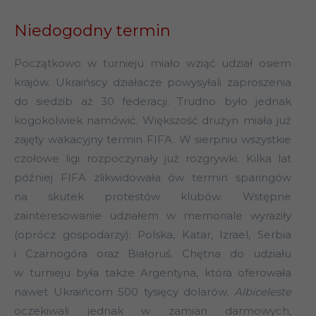
Niedogodny termin
Początkowo w turnieju miało wziąć udział osiem
krajów. Ukraińscy działacze powysyłali zaproszenia
do siedzib aż 30 federacji. Trudno było jednak
kogokolwiek namówić. Większość drużyn miała już
zajęty wakacyjny termin FIFA. W sierpniu wszystkie
czołowe ligi rozpoczynały już rozgrywki. Kilka lat
później FIFA zlikwidowała ów termin sparingów
na skutek protestów klubów. Wstępne
zainteresowanie udziałem w memoriale wyraziły
(oprócz gospodarzy): Polska, Katar, Izrael, Serbia
i Czarnogóra oraz Białoruś. Chętna do udziału
w turnieju była także Argentyna, która oferowała
nawet Ukraińcom 500 tysięcy dolarów.
Albiceleste
oczekiwali jednak w zamian darmowych,