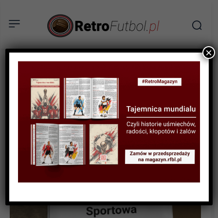
×
SPORTOWA HISTORIA
Kiedyś byliśmy najlepsi,
czyli Memoriał Walerego
Łobanowskiego w 2005