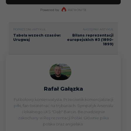
POPRZEDNI ARTYKUŁ
NASTĘPNY ARTYKUŁ
Tabela wszech czasów:
Bilans reprezentacji
Urugwaj
europejskich #3 (1890-
1899)
Rafał Gałązka
Futbolowy konserwatysta. Przeciwnik komercjalizacji
piłki, fan świateł rac na trybunach. Sympatyk Arsenalu
i lokalnego LKS "Dąb" Barcin. Beznadziejnie
zakochany w Reprezentacji Polski. Głównie piłka
polska oraz angielska.