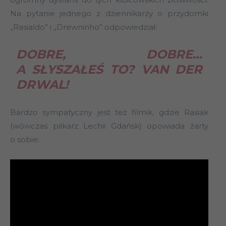
Na pytanie jednego z dziennikarzy o przydomki
„Rasialdo” i „Drewninho” odpowiedział:
DOBRE, DOBRE…
A SŁYSZAŁEŚ TO? VAN DER
DRWAL!
Bardzo sympatyczny jest też filmik, gdzie Rasiak
(wówczas piłkarz Lechii Gdańsk) opowiada żarty
o sobie: