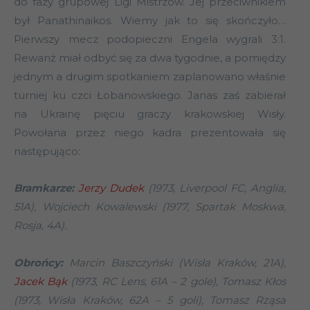
do fazy grupowej Ligi Mistrzów. Jej przeciwnikiem
był Panathinaikos. Wiemy jak to się skończyło…
Pierwszy mecz podopieczni Engela wygrali 3:1.
Rewanż miał odbyć się za dwa tygodnie, a pomiędzy
jednym a drugim spotkaniem zaplanowano właśnie
turniej ku czci Łobanowskiego. Janas zaś zabierał
na Ukrainę pięciu graczy krakowskiej Wisły.
Powołana przez niego kadra prezentowała się
następująco:
Bramkarze:
Jerzy Dudek
(1973, Liverpool FC, Anglia,
51A), Wojciech Kowalewski (1977, Spartak Moskwa,
Rosja, 4A).
Obrońcy:
Marcin Baszczyński (Wisła Kraków, 21A),
Jacek Bąk
(1973, RC Lens, 61A – 2 gole), Tomasz Kłos
(1973, Wisła Kraków, 62A – 5 goli), Tomasz Rząsa