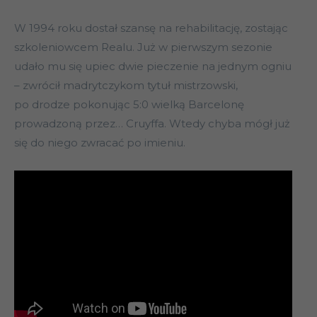
W 1994 roku dostał szansę na rehabilitację, zostając
szkoleniowcem Realu. Już w pierwszym sezonie
udało mu się upiec dwie pieczenie na jednym ogniu
– zwrócił madrytczykom tytuł mistrzowski,
po drodze pokonując 5:0 wielką Barcelonę
prowadzoną przez… Cruyffa. Wtedy chyba mógł już
się do niego zwracać po imieniu.