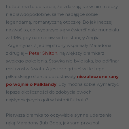
Futbol ma to do siebie, że zdarzają się w nim rzeczy
nieprawdopodobne, same nadające sobie
legendarną, romantyczną otoczkę. Bo jak inaczej
nazwać to, co wydarzyło się w ćwierćfinale mundialu
w 1986, gdy naprzeciw siebie stanęły Anglia
i Argentyna? Z jednej strony wspaniały Maradona,
z drugiej –
Peter Shilton
, największy bramkarz
swojego pokolenia. Stawka nie byle jaka, bo półfinał
mistrzostw świata. A jeszcze gdzieś w tle tego
piłkarskiego starcia pozostawały
niezaleczone rany
po wojnie o Falklandy
. Czy można sobie wymarzyć
lepsze okoliczności do zdobycia dwóch
najsłynniejszych goli w historii futbolu?
Pierwsza bramka to oczywiście słynne uderzenie
ręką Maradony (lub Boga, jak sam przyznał