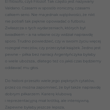
El filósofo, czyli Filozof. Tak często jest nazywany
Valdano. Czasami w sposób ironiczny, czasami
całkiem serio. Nie ma jednak wątpliwości, że nikt
nie potrafi tak pięknie opowiadać o futbolu.
Zwłaszcza o tych wydarzeniach, których był
świadkiem – a na własne oczy widział naprawdę
sporo. Trudno powiedzieć, czy w swoim życiu więcej
rozegrał meczów, czy przeczytał książek. Jedno jest
pewne – piłka bez narracji Argentyńczyka byłaby
o wiele uboższa., dlatego też co jakiś czas będziemy
oddawać mu głos.
Do historii przeszło wiele jego pięknych cytatów,
przez co można zapomnieć, że był także naprawdę
dobrym piłkarzem. Karierę klubową
i reprezentacyjną miał krótką, ale intensywną.
Zapewne byłaby jeszcze lepsza,