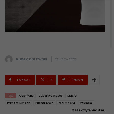
KUBA GODLEWSKI
15 LIPCA 2023
Facebook
X
Pinterest
TAGI
Argentyna
Deportivo Alaves
Madryt
Primera Division
Puchar Króla
real madryt
valencia
Czas czytania:
9
m.