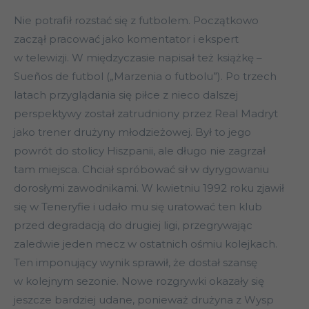
Nie potrafił rozstać się z futbolem. Początkowo
zaczął pracować jako komentator i ekspert
w telewizji. W międzyczasie napisał też książkę –
Sueños de futbol („Marzenia o futbolu”). Po trzech
latach przyglądania się piłce z nieco dalszej
perspektywy został zatrudniony przez Real Madryt
jako trener drużyny młodzieżowej. Był to jego
powrót do stolicy Hiszpanii, ale długo nie zagrzał
tam miejsca. Chciał spróbować sił w dyrygowaniu
dorosłymi zawodnikami. W kwietniu 1992 roku zjawił
się w Teneryfie i udało mu się uratować ten klub
przed degradacją do drugiej ligi, przegrywając
zaledwie jeden mecz w ostatnich ośmiu kolejkach.
Ten imponujący wynik sprawił, że dostał szansę
w kolejnym sezonie. Nowe rozgrywki okazały się
jeszcze bardziej udane, ponieważ drużyna z Wysp