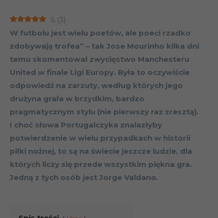
5
(
3
)
W futbolu jest wielu poetów, ale poeci rzadko
zdobywają trofea” – tak Jose Mourinho kilka dni
temu skomentował zwycięstwo Manchesteru
United w finale Ligi Europy. Była to oczywiście
odpowiedź na zarzuty, według których jego
drużyna grała w brzydkim, bardzo
pragmatycznym stylu (nie pierwszy raz zresztą).
I choć słowa Portugalczyka znalazłyby
potwierdzenie w wielu przypadkach w historii
piłki nożnej, to są na świecie jeszcze ludzie, dla
których liczy się przede wszystkim piękna gra.
Jedną z tych osób jest Jorge Valdano.
Spis treści