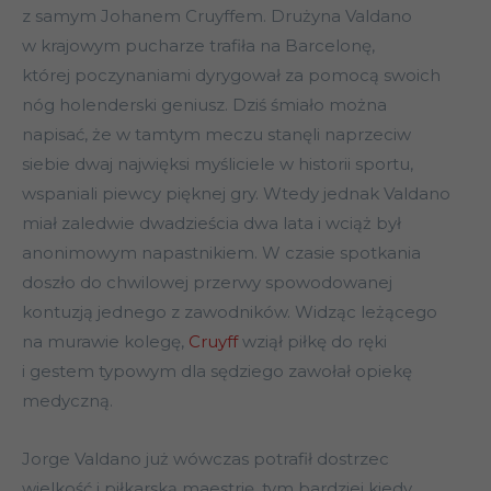
z samym Johanem Cruyffem. Drużyna Valdano
w krajowym pucharze trafiła na Barcelonę,
której poczynaniami dyrygował za pomocą swoich
nóg holenderski geniusz. Dziś śmiało można
napisać, że w tamtym meczu stanęli naprzeciw
siebie dwaj najwięksi myśliciele w historii sportu,
wspaniali piewcy pięknej gry. Wtedy jednak Valdano
miał zaledwie dwadzieścia dwa lata i wciąż był
anonimowym napastnikiem. W czasie spotkania
doszło do chwilowej przerwy spowodowanej
kontuzją jednego z zawodników. Widząc leżącego
na murawie kolegę,
Cruyff
wziął piłkę do ręki
i gestem typowym dla sędziego zawołał opiekę
medyczną.
Jorge Valdano już wówczas potrafił dostrzec
wielkość i piłkarską maestrię, tym bardziej kiedy