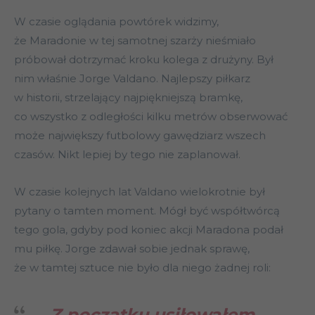
W czasie oglądania powtórek widzimy,
że Maradonie w tej samotnej szarży nieśmiało
próbował dotrzymać kroku kolega z drużyny. Był
nim właśnie Jorge Valdano. Najlepszy piłkarz
w historii, strzelający najpiękniejszą bramkę,
co wszystko z odległości kilku metrów obserwować
może największy futbolowy gawędziarz wszech
czasów. Nikt lepiej by tego nie zaplanował.
W czasie kolejnych lat Valdano wielokrotnie był
pytany o tamten moment. Mógł być współtwórcą
tego gola, gdyby pod koniec akcji Maradona podał
mu piłkę. Jorge zdawał sobie jednak sprawę,
że w tamtej sztuce nie było dla niego żadnej roli:
Z początku usiłowałem