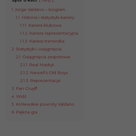
Ukryj
1
Jorge Valdano – biogram
1.1
Historia i statystyki kariery
1.1.1
Kariera klubowa
1.1.2
Kariera reprezentacyjna
1.1.3
Kariera trenerska
2
Statystyki i osiągnięcia:
2.1
Osiągnięcia zespołowe:
2.1.1
Real Madryt
2.1.2
Newell’s Old Boys
2.1.3
Reprezentacja:
3
Pan Cruyff
4
Widz
5
Królewskie powroty Valdano
6
Piękna gra