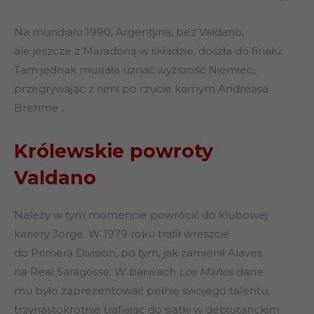
Na mundialu 1990, Argentyna, bez Valdano,
ale jeszcze z Maradoną w składzie, doszła do finału.
Tam jednak musiała uznać wyższość Niemiec,
przegrywając z nimi po rzucie karnym Andreasa
Brehme .
Królewskie powroty
Valdano
Należy w tym momencie powrócić do klubowej
kariery Jorge. W 1979 roku trafił wreszcie
do Primera Division, po tym, jak zamienił Alaves
na Real Saragossę. W barwach
Los Maños
dane
mu było zaprezentować pełnię swojego talentu,
trzynastokrotnie trafiając do siatki w debiutanckim