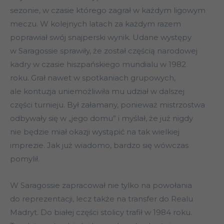
sezonie, w czasie którego zagrał w każdym ligowym
meczu. W kolejnych latach za każdym razem
poprawiał swój snajperski wynik. Udane występy
w Saragossie sprawiły, że został częścią narodowej
kadry w czasie hiszpańskiego mundialu w 1982
roku. Grał nawet w spotkaniach grupowych,
ale kontuzja uniemożliwiła mu udział w dalszej
części turnieju. Był załamany, ponieważ mistrzostwa
odbywały się w „jego domu” i myślał, że już nigdy
nie będzie miał okazji wystąpić na tak wielkiej
imprezie. Jak już wiadomo, bardzo się wówczas
pomylił.
W Saragossie zapracował nie tylko na powołania
do reprezentacji, lecz także na transfer do Realu
Madryt. Do białej części stolicy trafił w 1984 roku.