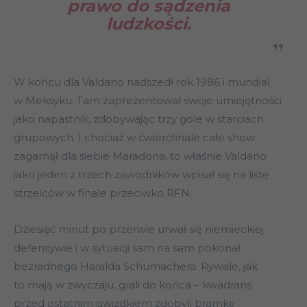
prawo do sądzenia
ludzkości.
W końcu dla Valdano nadszedł rok 1986 i mundial
w Meksyku. Tam zaprezentował swoje umiejętności
jako napastnik, zdobywając trzy gole w starciach
grupowych. I chociaż w ćwierćfinale całe show
zagarnął dla siebie Maradona, to właśnie Valdano
jako jeden z trzech zawodników wpisał się na listę
strzelców w finale przeciwko RFN.
Dziesięć minut po przerwie urwał się niemieckiej
defensywie i w sytuacji sam na sam pokonał
bezradnego Haralda Schumachera. Rywale, jak
to mają w zwyczaju, grali do końca – kwadrans
przed ostatnim gwizdkiem zdobyli bramkę