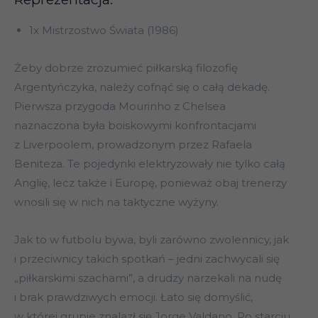
1x Mistrzostwo Świata (1986)
Żeby dobrze zrozumieć piłkarską filozofię
Argentyńczyka, należy cofnąć się o całą dekadę.
Pierwsza przygoda Mourinho z Chelsea
naznaczona była boiskowymi konfrontacjami
z Liverpoolem, prowadzonym przez Rafaela
Beniteza. Te pojedynki elektryzowały nie tylko całą
Anglię, lecz także i Europę, ponieważ obaj trenerzy
wnosili się w nich na taktyczne wyżyny.
Jak to w futbolu bywa, byli zarówno zwolennicy, jak
i przeciwnicy takich spotkań – jedni zachwycali się
„piłkarskimi szachami”, a drudzy narzekali na nudę
i brak prawdziwych emocji. Łato się domyślić,
w której grupie znalazł się Jorge Valdano. Po starciu