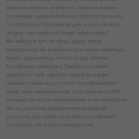
stała kilka metrów przed nim. Postanowił sobie
ze swojego rywala zażartować:
Dlaczego po prostu
nie zatrzymasz dla siebie tej piłki, a nam nie dasz
drugiej, żeby reszta też mogła sobie pograć
?
Nie byłoby w tym nic złego, gdyby młody
Argentyńczyk nie popełnił w tym zdaniu fatalnego
błędu: użył zwykłego zwrotu tú (ty), zamiast
formalnego usted (pan). Zaskoczony takim
pytaniem Cruyff, najpierw zapytał się o jego
nazwisko i wiek, aby po chwili mu odpowiedzieć:
Kiedy masz dwadzieścia lat, to do Johana Cruyffa
zwracasz się na Pan
. Najciekawsze w ten anegdocie
jest to, że później obaj panowie spotkali się
ponownie, tym razem na przeciwnych ławkach
trenerskich. Ale o tym troszkę później.