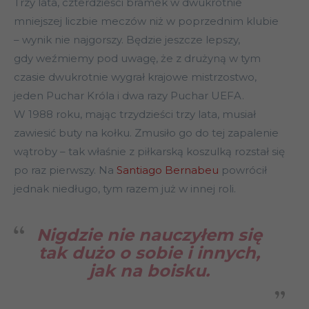
Trzy lata, czterdzieści bramek w dwukrotnie
mniejszej liczbie meczów niż w poprzednim klubie
– wynik nie najgorszy. Będzie jeszcze lepszy,
gdy weźmiemy pod uwagę, że z drużyną w tym
czasie dwukrotnie wygrał krajowe mistrzostwo,
jeden Puchar Króla i dwa razy Puchar UEFA.
W 1988 roku, mając trzydzieści trzy lata, musiał
zawiesić buty na kołku. Zmusiło go do tej zapalenie
wątroby – tak właśnie z piłkarską koszulką rozstał się
po raz pierwszy. Na
Santiago Bernabeu
powrócił
jednak niedługo, tym razem już w innej roli.
Nigdzie nie nauczyłem się
tak dużo o sobie i innych,
jak na boisku.