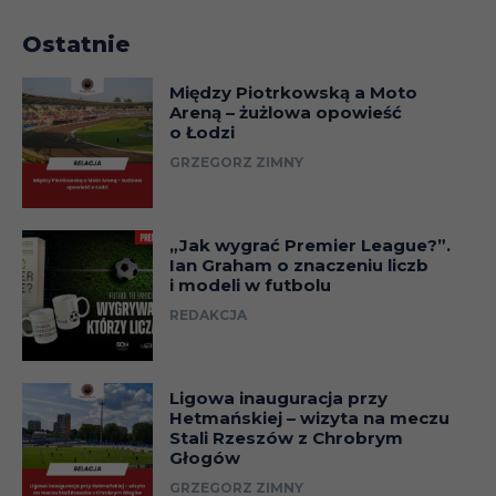
Ostatnie
Między Piotrkowską a Moto
Areną – żużlowa opowieść
o Łodzi
GRZEGORZ ZIMNY
„Jak wygrać Premier League?”.
Ian Graham o znaczeniu liczb
i modeli w futbolu
REDAKCJA
Ligowa inauguracja przy
Hetmańskiej – wizyta na meczu
Stali Rzeszów z Chrobrym
Głogów
GRZEGORZ ZIMNY