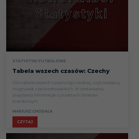
21.02.23
Paweł
Politehnica
II
06.08.22
Liga
Tomczyk
Iași
13.08
Liga
STATYSTYKI FUTBOLOWE
20.08
Liga
Tabela wszech czasów: Czechy
Oto tabela wszech czasów ligi czeskiej, czyli następcy
27.08
Liga
rozgrywek czechosłowackich. W zestawieniu
znajdziesz informacje o punktach i bilansie
bramkowym.
MARIUSZ CHODAŁA
02.09
Liga
CZYTAJ
10.09
Liga