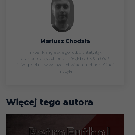
grupowa)
23.10
Liga
31.10
Liga
Mariusz Chodała
miłośnik angielskiego futbolu,statystyk
05.11
Liga
oraz europejskich pucharów,kibic ŁKS-u Łódź
i Liverpool FC,w wolnych chwilach słuchacz różnej
muzyki
Puchar
10.11
(faza
grupowa)
Więcej tego autora
17.12
Liga