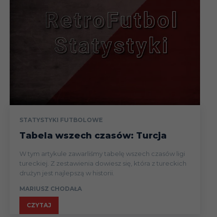
Puchar (3
14.09
runda el.)
18.09
Liga
Puchar (4
STATYSTYKI FUTBOLOWE
27.09
runda el.)
Tabela wszech czasów: Turcja
W tym artykule zawarliśmy tabelę wszech czasów ligi
tureckiej. Z zestawienia dowiesz się, która z tureckich
drużyn jest najlepszą w historii.
08.10
Liga
MARIUSZ CHODAŁA
CZYTAJ