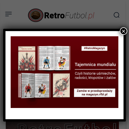
×
STATYSTYKI FUTBOLOWE
STATYSTYKI LIGOWE
STATYSTYKI PIŁKARZY
Statystyki polskich piłkarzy
w ligach zagranicznych w
sezonie 2022/23