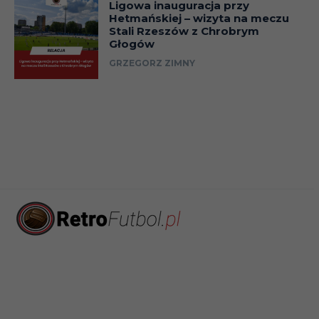
Ligowa inauguracja przy
Hetmańskiej – wizyta na meczu
Stali Rzeszów z Chrobrym
25.11
Liga
Głogów
GRZEGORZ ZIMNY
01.12
Liga
Puchar
08.12
(faza
grupowa)
23.02.23
Liga
07.03
Liga
12.03
Liga