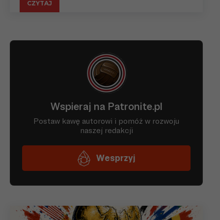
CZYTAJ
28.02.23
Kamil
II
FC Buzău
06.08.22
Liga
Wiktorski
13.08
Liga
20.08
Liga
28.08
Liga