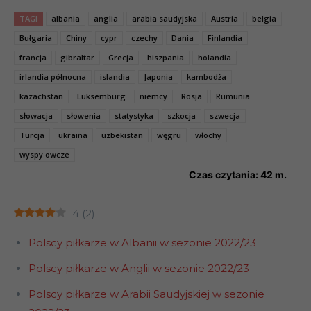
TAGI
albania
anglia
arabia saudyjska
Austria
belgia
Bułgaria
Chiny
cypr
czechy
Dania
Finlandia
francja
gibraltar
Grecja
hiszpania
holandia
irlandia północna
islandia
Japonia
kambodża
kazachstan
Luksemburg
niemcy
Rosja
Rumunia
słowacja
słowenia
statystyka
szkocja
szwecja
Turcja
ukraina
uzbekistan
węgru
włochy
wyspy owcze
Czas czytania:
42
m.
4
(
2
)
Polscy piłkarze w Albanii w sezonie 2022/23
Polscy piłkarze w Anglii w sezonie 2022/23
Polscy piłkarze w Arabii Saudyjskiej w sezonie