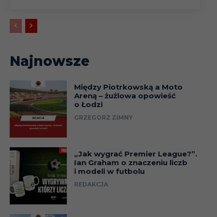
Puchar
19.10
(faza
grupowa)
Najnowsze
24.10
Liga
Między Piotrkowską a Moto
Areną – żużlowa opowieść
01.11
Liga
o Łodzi
GRZEGORZ ZIMNY
06.11
Liga
Puchar
„Jak wygrać Premier League?”.
Ian Graham o znaczeniu liczb
09.11
(faza
i modeli w futbolu
grupowa)
REDAKCJA
12.11
Liga