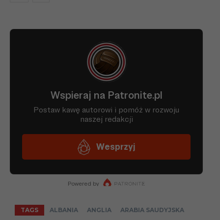
04.03
Liga
12.03
Liga
18.03
Liga
08.04
Liga
14.04
Liga
TAGS
ALBANIA
ANGLIA
ARABIA SAUDYJSKA