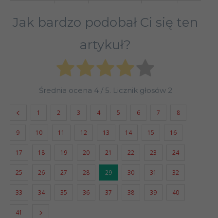
17.10
Liga
Jak bardzo podobał Ci się ten
artykuł?
22.10
Liga
29.10
Liga
Średnia ocena
4
/ 5. Licznik głosów
2
05.11
Liga
1
2
3
4
5
6
7
8
9
10
11
12
13
14
15
16
11.11
Liga
17
18
19
20
21
22
23
24
25
26
27
28
29
30
31
32
25.11
Liga
33
34
35
36
37
38
39
40
26.02.23
Liga
41