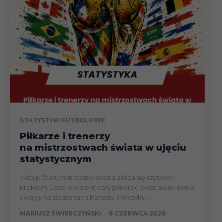
05.09
Liga
10.09
Liga
Puchar (3
14.09
runda el.)
18.09
Liga
STATYSTYKI FUTBOLOWE
Piłkarze i trenerzy
na mistrzostwach świata w ujęciu
statystycznym
03.10
Liga
Wstęp Start mistrzostw świata zbliża się szybkim
krokiem. Lada moment cały piłkarski świat skupi swoją
uwagę na stadionach Kanady, Meksyku i...
11.10
Liga
MARIUSZ ŚWIERCZYŃSKI
-
8 CZERWCA 2026