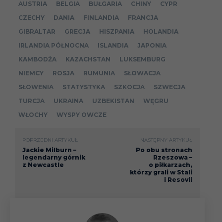
AUSTRIA
BELGIA
BUŁGARIA
CHINY
CYPR
CZECHY
DANIA
FINLANDIA
FRANCJA
22.04
Liga
GIBRALTAR
GRECJA
HISZPANIA
HOLANDIA
IRLANDIA PÓŁNOCNA
ISLANDIA
JAPONIA
29.04
Liga
KAMBODŻA
KAZACHSTAN
LUKSEMBURG
NIEMCY
ROSJA
RUMUNIA
SŁOWACJA
SŁOWENIA
STATYSTYKA
SZKOCJA
SZWECJA
Krystian
Universitatea
Puchar (4
I
29.09.22
TURCJA
UKRAINA
UZBEKISTAN
WĘGRU
Nowak
Cluj
runda el.)
WŁOCHY
WYSPY OWCZE
03.10
Liga
POPRZEDNI ARTYKUŁ
NASTĘPNY ARTYKUŁ
Jackie Milburn –
Po obu stronach
legendarny górnik
Rzeszowa –
z Newcastle
o piłkarzach,
15.10
Liga
którzy grali w Stali
i Resovii
Puchar
20.10
(faza