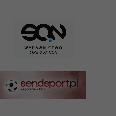
19.03
Liga
31.03
Liga
08.04
Liga
13.04
Liga
22.04
Liga