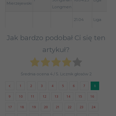
Mierzejewski
Longmen
(d
Qi
21.04
Liga
(d
Jak bardzo podobał Ci się ten
artykuł?
Średnia ocena
4
/ 5. Licznik głosów
2
1
2
3
4
5
6
7
8
9
10
11
12
13
14
15
16
17
18
19
20
21
22
23
24