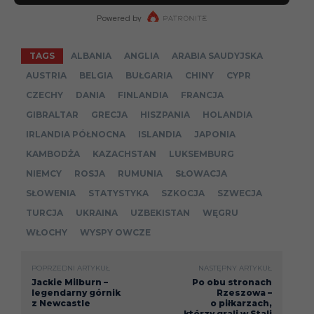
TAGS
ALBANIA
ANGLIA
ARABIA SAUDYJSKA
AUSTRIA
BELGIA
BUŁGARIA
CHINY
CYPR
CZECHY
DANIA
FINLANDIA
FRANCJA
GIBRALTAR
GRECJA
HISZPANIA
HOLANDIA
IRLANDIA PÓŁNOCNA
ISLANDIA
JAPONIA
KAMBODŻA
KAZACHSTAN
LUKSEMBURG
NIEMCY
ROSJA
RUMUNIA
SŁOWACJA
SŁOWENIA
STATYSTYKA
SZKOCJA
SZWECJA
TURCJA
UKRAINA
UZBEKISTAN
WĘGRU
WŁOCHY
WYSPY OWCZE
POPRZEDNI ARTYKUŁ
NASTĘPNY ARTYKUŁ
Jackie Milburn –
Po obu stronach
legendarny górnik
Rzeszowa –
z Newcastle
o piłkarzach,
którzy grali w Stali