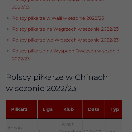
2022/23
Polscy piłkarze w Walii w sezonie 2022/23
Polscy piłkarze na Węgrzech w sezonie 2022/23
Polscy piłkarze we Włoszech w sezonie 2022/23
Polscy piłkarze na Wyspach Owczych w sezonie
2022/23
Polscy piłkarze w Chinach
w sezonie 2022/23
Piłkarz
Liga
Klub
Data
Typ
Piłkarz
Liga
Klub
Data
Typ
Henan
Ch
Adrian
I
Songshan
16.04.23
Liga
Ro