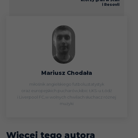
i Resovii
Mariusz Chodała
miłośnik angielskiego futbolu,statystyk
oraz europejskich pucharów,kibic ŁKS-u Łódź
i Liverpool FC,w wolnych chwilach słuchacz różnej
muzyki
Więcej tego autora