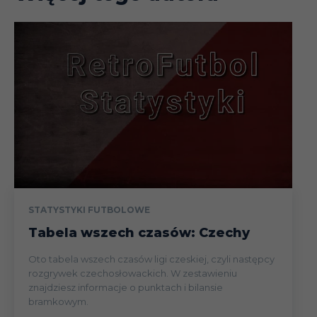
STATYSTYKI FUTBOLOWE
Tabela wszech czasów: Czechy
Oto tabela wszech czasów ligi czeskiej, czyli następcy
rozgrywek czechosłowackich. W zestawieniu
znajdziesz informacje o punktach i bilansie
bramkowym.