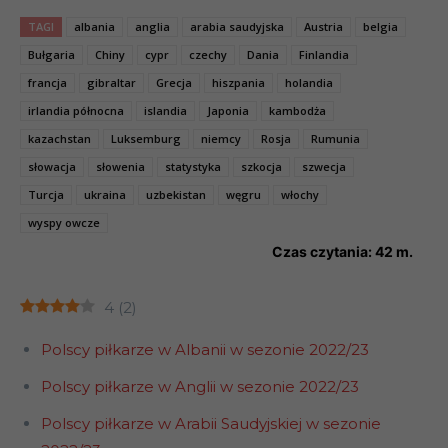
TAGI
albania
anglia
arabia saudyjska
Austria
belgia
Bułgaria
Chiny
cypr
czechy
Dania
Finlandia
francja
gibraltar
Grecja
hiszpania
holandia
irlandia północna
islandia
Japonia
kambodża
kazachstan
Luksemburg
niemcy
Rosja
Rumunia
słowacja
słowenia
statystyka
szkocja
szwecja
Turcja
ukraina
uzbekistan
węgru
włochy
wyspy owcze
Czas czytania:
42
m.
4
(
2
)
Polscy piłkarze w Albanii w sezonie 2022/23
Polscy piłkarze w Anglii w sezonie 2022/23
Polscy piłkarze w Arabii Saudyjskiej w sezonie