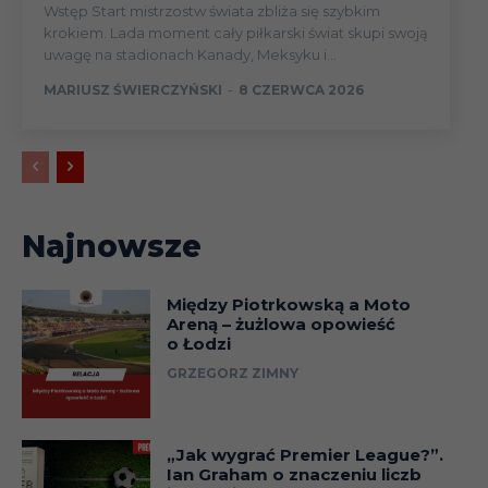
Wstęp Start mistrzostw świata zbliża się szybkim
krokiem. Lada moment cały piłkarski świat skupi swoją
uwagę na stadionach Kanady, Meksyku i...
MARIUSZ ŚWIERCZYŃSKI
-
8 CZERWCA 2026
Najnowsze
Między Piotrkowską a Moto
Areną – żużlowa opowieść
o Łodzi
GRZEGORZ ZIMNY
„Jak wygrać Premier League?”.
Ian Graham o znaczeniu liczb