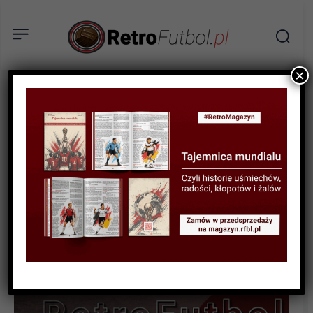
×
STATYSTYKI FUTBOLOWE
STATYSTYKI LIGOWE
STATYSTYKI PIŁKARZY
Statystyki polskich piłkarzy
w ligach zagranicznych w
sezonie 2022/23