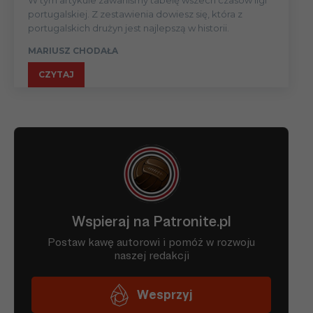
portugalskiej. Z zestawienia dowiesz się, która z
portugalskich drużyn jest najlepszą w historii.
MARIUSZ CHODAŁA
CZYTAJ