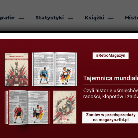
grafie
Statystyki
Książki
Hist
as
Szukaj
YSTYKI LIGOWE
STATYSTYKI PIŁKARZY
polskich piłkarz
ych w sezonie 