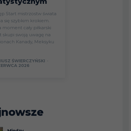
atystycznym
ostw świata
ża się szybkim krokiem.
 moment cały piłkarski
t skupi swoją uwagę na
dionach Kanady, Meksyku
IUSZ ŚWIERCZYŃSKI
-
ZERWCA 2026
jnowsze
Między