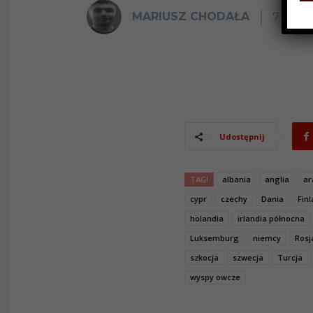
MARIUSZ CHODAŁA
7 MAJA
Udostępnij
TAGI
albania
anglia
ar
cypr
czechy
Dania
Fin
holandia
irlandia północna
Luksemburg
niemcy
Rosj
szkocja
szwecja
Turcja
wyspy owcze