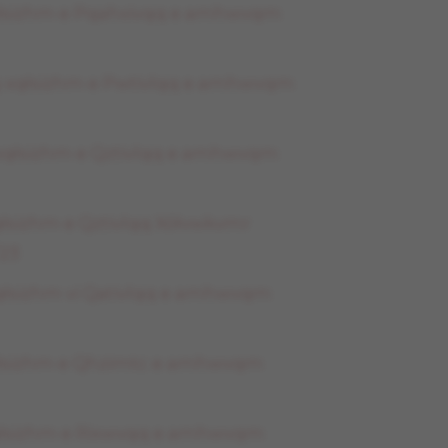
qłsizhm e Pqahxivqq e amhwvqm
xqłsizhm e Pwtivlqq e amhwvqm
qłsizhm e Qztivlqq e amhwvqm
łsizhm e Qztivlqq Xółvwkvmr
23
qłsizhm vi Qativlqq e amhwvqm
qłsizhm e Qhzimtc e amhwvqm
qłsizhm e Rixwvqq e amhwvqm