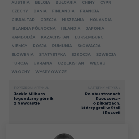
AUSTRIA
BELGIA
BUŁGARIA
CHINY
CYPR
CZECHY
DANIA
FINLANDIA
FRANCJA
GIBRALTAR
GRECJA
HISZPANIA
HOLANDIA
IRLANDIA PÓŁNOCNA
ISLANDIA
JAPONIA
KAMBODŻA
KAZACHSTAN
LUKSEMBURG
NIEMCY
ROSJA
RUMUNIA
SŁOWACJA
SŁOWENIA
STATYSTYKA
SZKOCJA
SZWECJA
TURCJA
UKRAINA
UZBEKISTAN
WĘGRU
WŁOCHY
WYSPY OWCZE
POPRZEDNI ARTYKUŁ
NASTĘPNY ARTYKUŁ
Jackie Milburn –
Po obu stronach
legendarny górnik
Rzeszowa –
z Newcastle
o piłkarzach,
którzy grali w Stali
i Resovii