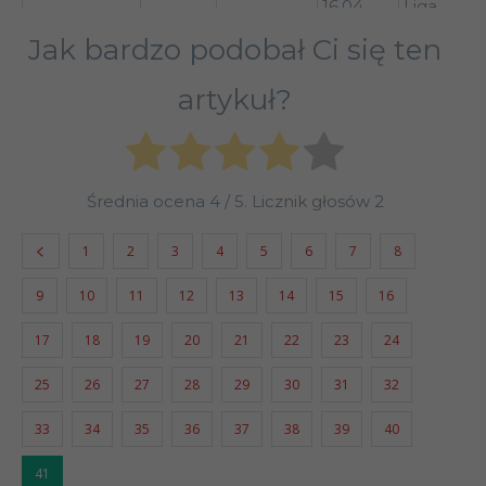
16.04
Liga
2
Jak bardzo podobał Ci się ten
Puchar
K
22.04
(1/8)
2
artykuł?
S
26.04
Liga
(
K
Średnia ocena
4
/ 5. Licznik głosów
2
30.04
Liga
2
1
2
3
4
5
6
7
8
9
10
11
12
13
14
15
16
17
18
19
20
21
22
23
24
25
26
27
28
29
30
31
32
33
34
35
36
37
38
39
40
41