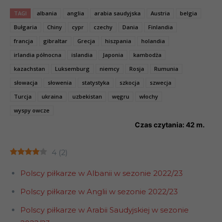
TAGI
albania
anglia
arabia saudyjska
Austria
belgia
Bułgaria
Chiny
cypr
czechy
Dania
Finlandia
francja
gibraltar
Grecja
hiszpania
holandia
irlandia północna
islandia
Japonia
kambodża
kazachstan
Luksemburg
niemcy
Rosja
Rumunia
słowacja
słowenia
statystyka
szkocja
szwecja
Turcja
ukraina
uzbekistan
węgru
włochy
wyspy owcze
Czas czytania:
42
m.
4
(
2
)
Polscy piłkarze w Albanii w sezonie 2022/23
Polscy piłkarze w Anglii w sezonie 2022/23
Polscy piłkarze w Arabii Saudyjskiej w sezonie