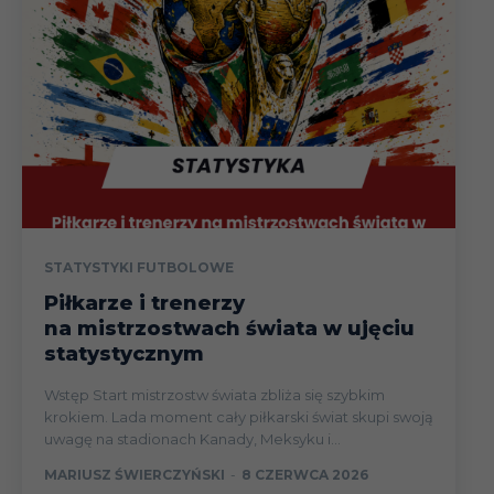
STATYSTYKI FUTBOLOWE
Piłkarze i trenerzy
na mistrzostwach świata w ujęciu
statystycznym
Wstęp Start mistrzostw świata zbliża się szybkim
krokiem. Lada moment cały piłkarski świat skupi swoją
uwagę na stadionach Kanady, Meksyku i...
MARIUSZ ŚWIERCZYŃSKI
-
8 CZERWCA 2026