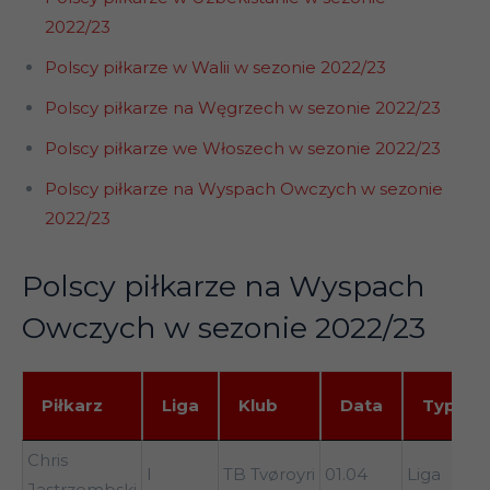
2022/23
Polscy piłkarze w Walii w sezonie 2022/23
Polscy piłkarze na Węgrzech w sezonie 2022/23
Polscy piłkarze we Włoszech w sezonie 2022/23
Polscy piłkarze na Wyspach Owczych w sezonie
2022/23
Polscy piłkarze na Wyspach
Owczych w sezonie 2022/23
Piłkarz
Liga
Klub
Data
Typ
Piłkarz
Liga
Klub
Data
Typ
Chris
V
I
TB Tvøroyri
01.04
Liga
Jastrzembski
(