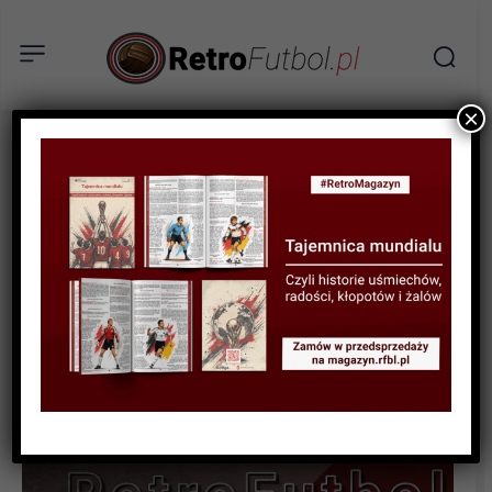
×
STATYSTYKI FUTBOLOWE
STATYSTYKI LIGOWE
STATYSTYKI PIŁKARZY
Statystyki polskich piłkarzy
w ligach zagranicznych w
sezonie 2022/23