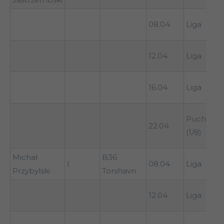
S
08.04
Liga
(
H
12.04
Liga
(
0
16.04
Liga
(
Puchar
22.04
T
(1/8)
Michał
B36
I
08.04
Liga
T
Przybylski
Torshavn
0
12.04
Liga
(
A