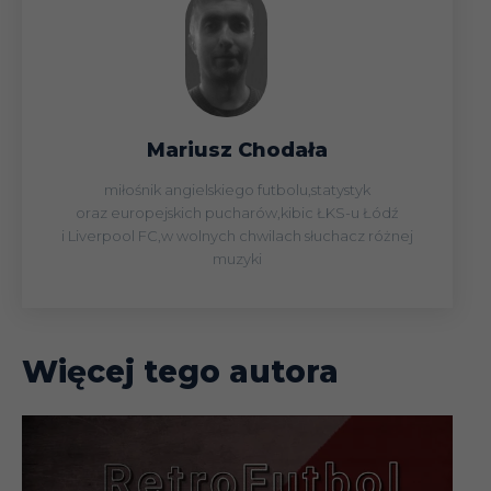
Mariusz Chodała
miłośnik angielskiego futbolu,statystyk
oraz europejskich pucharów,kibic ŁKS-u Łódź
i Liverpool FC,w wolnych chwilach słuchacz różnej
muzyki
Więcej tego autora