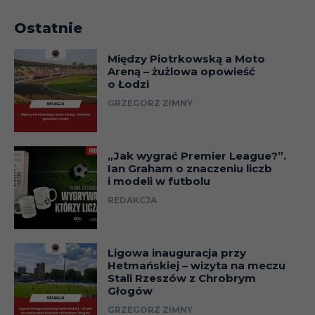
Ostatnie
Między Piotrkowską a Moto
Areną – żużlowa opowieść
o Łodzi
GRZEGORZ ZIMNY
„Jak wygrać Premier League?”.
Ian Graham o znaczeniu liczb
i modeli w futbolu
REDAKCJA
Ligowa inauguracja przy
Hetmańskiej – wizyta na meczu
Stali Rzeszów z Chrobrym
Głogów
GRZEGORZ ZIMNY